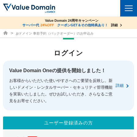
co.jpドメイン✕コアサーバーV2ビジネス応援キャンペーン
Value Domain 24周年キャンペーン
ドメイン
サーバー代
24%OFF
サーバー料金1年間無料
クーポンGET＆その他特典あり！
詳細
詳細
ドメイン取得ならバリュードメイン
.jpドメイン 事前予約（バックオーダー）のお申込み
ドメイントップ
レンタルサーバー
ログイン
ドメイン検索
サーバートップ
セキュリティ
ドメイン登録
コアサーバー
Value Domain Oneの提供を開始しました！
セキュリティトップ
サービス
ドメイン移管
お客様からいただいた使いやすさへのご要望を反映し、新
バリューサーバー
Value Domain ネットde診断
詳細
しいドメイン・レンタルサーバー・セキュリティ管理機能
サービストップ
facebook
x
ドメイン価格一覧
XREA
を実装いたしました。ぜひお試しいただき、さらなるご意
SSL証明書
見をお寄せください。
お得意様割引
ドメイン一括検索
お知らせ
サポート
Oneレンタルサーバー
サイトロック
おまかせスタート
.jpドメインオークション
マニュアル
ライブチャット
ユーザー登録済みの方
ポイント制度
gTLDオークション
NEW!
お問い合わせ