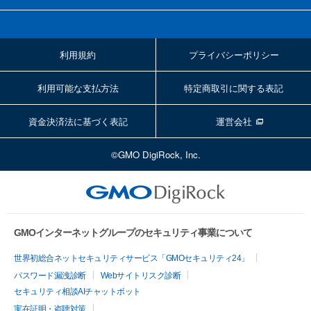
利用規約
プライバシーポリシー
利用可能な支払方法
特定商取引に関する表記
資金決済法に基づく表記
運営会社
©GMO DigiRock, Inc.
GMOインターネットグループのセキュリティ事業について
世界初総合ネットセキュリティサービス「GMOセキュリティ24」
パスワード漏洩診断
Webサイトリスク診断
セキュリティ相談AIチャットボット
実在証明・盗聴対策