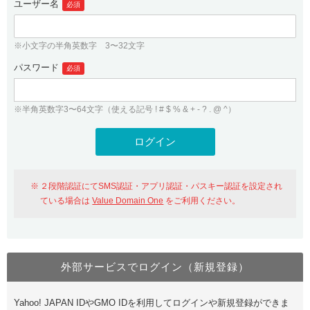
ユーザー名
必須
紹介制度
.jpドメインバックオーダー
ログイン
バリュードメインAPI
プレミアムドメイン
※小文字の半角英数字 3〜32文字
従来のバリュードメインをご利用希望の方
ユーザー登録
ドメイン・ホスティングOEM
パスワード
人気ドメインの種類
必須
従来のバリュードメインをご利用希望の方
ドメインコンシェルジュ
WHOIS検索
※半角英数字3〜64文字（使える記号 ! # $ % & + - ? . @ ^）
Value Domain Analyzer
Value Domainにログイン
Value AI Writer
外部サービスでの登録が一部未対応（Google等）
Value Domainユーザー登録
２段階認証にてSMS認証・アプリ認証・パスキー認証を設定され
外部サービスでの登録が一部未対応（Google等）
One レンタルサーバーを含む最新の機能を使う方
おすすめ
ている場合は
Value Domain One
をご利用ください。
One レンタルサーバーを含む最新の機能を使う方
おすすめ
外部サービスでログイン（新規登録）
Value Domain Oneにログイン
Yahoo! JAPAN IDやGMO IDを利用してログインや新規登録ができま
Value Domain Oneアカウント作成