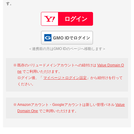
す。
以下でもログイン可能
Google
Yahoo!
以下でも登録可能
GMO ID
Amazon
Google
Yahoo!
GMO IDでログイン
※AmazonはValue Domain Oneのログイン画面へ遷移します
GMO ID
Amazon
＜連携前の方はGMO IDのページへ移動します＞
※AmazonはValue Domain Oneのアカウント作成画面へ遷移します
既存のバリュードメインアカウントへの紐付けは
Value Domain O
ne
でご利用いただけます。
ログイン後、「
マイページ > ログイン設定
」から紐付けを行って
ください。
Amazonアカウント・Googleアカウントは新しい管理パネル
Value
Domain One
でご利用いただけます。