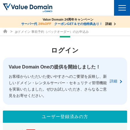
co.jpドメイン✕コアサーバーV2ビジネス応援キャンペーン
Value Domain 24周年キャンペーン
ドメイン
サーバー代
24%OFF
サーバー料金1年間無料
クーポンGET＆その他特典あり！
詳細
詳細
ドメイン取得ならバリュードメイン
.jpドメイン 事前予約（バックオーダー）のお申込み
ドメイントップ
レンタルサーバー
ログイン
ドメイン検索
サーバートップ
セキュリティ
ドメイン登録
コアサーバー
Value Domain Oneの提供を開始しました！
セキュリティトップ
サービス
ドメイン移管
お客様からいただいた使いやすさへのご要望を反映し、新
バリューサーバー
Value Domain ネットde診断
詳細
しいドメイン・レンタルサーバー・セキュリティ管理機能
サービストップ
facebook
x
ドメイン価格一覧
XREA
を実装いたしました。ぜひお試しいただき、さらなるご意
SSL証明書
見をお寄せください。
お得意様割引
ドメイン一括検索
お知らせ
サポート
Oneレンタルサーバー
サイトロック
おまかせスタート
.jpドメインオークション
マニュアル
ライブチャット
ユーザー登録済みの方
ポイント制度
gTLDオークション
NEW!
お問い合わせ