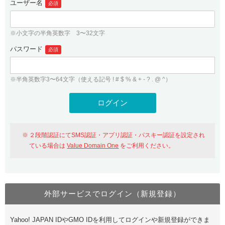
ユーザー名
必須
紹介制度
.jpドメインバックオーダー
ログイン
バリュードメインAPI
プレミアムドメイン
※小文字の半角英数字 3〜32文字
従来のバリュードメインをご利用希望の方
ユーザー登録
ドメイン・ホスティングOEM
パスワード
人気ドメインの種類
必須
従来のバリュードメインをご利用希望の方
ドメインコンシェルジュ
WHOIS検索
※半角英数字3〜64文字（使える記号 ! # $ % & + - ? . @ ^）
Value Domain Analyzer
Value Domainにログイン
Value AI Writer
外部サービスでの登録が一部未対応（Google等）
Value Domainユーザー登録
２段階認証にてSMS認証・アプリ認証・パスキー認証を設定され
外部サービスでの登録が一部未対応（Google等）
One レンタルサーバーを含む最新の機能を使う方
おすすめ
ている場合は
Value Domain One
をご利用ください。
One レンタルサーバーを含む最新の機能を使う方
おすすめ
外部サービスでログイン（新規登録）
Value Domain Oneにログイン
Yahoo! JAPAN IDやGMO IDを利用してログインや新規登録ができま
Value Domain Oneアカウント作成