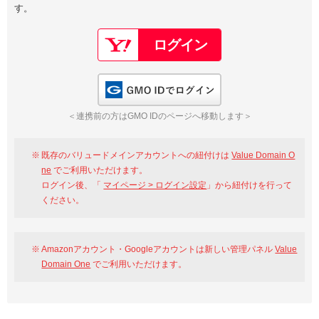
す。
以下でもログイン可能
Google
Yahoo!
以下でも登録可能
GMO ID
Amazon
Google
Yahoo!
GMO IDでログイン
※AmazonはValue Domain Oneのログイン画面へ遷移します
GMO ID
Amazon
＜連携前の方はGMO IDのページへ移動します＞
※AmazonはValue Domain Oneのアカウント作成画面へ遷移します
既存のバリュードメインアカウントへの紐付けは
Value Domain O
ne
でご利用いただけます。
ログイン後、「
マイページ > ログイン設定
」から紐付けを行って
ください。
Amazonアカウント・Googleアカウントは新しい管理パネル
Value
Domain One
でご利用いただけます。