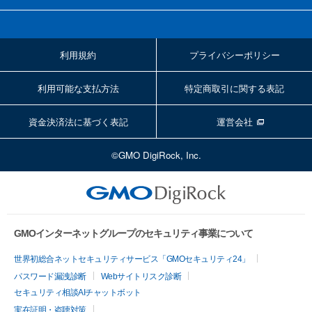
利用規約
プライバシーポリシー
利用可能な支払方法
特定商取引に関する表記
資金決済法に基づく表記
運営会社
©GMO DigiRock, Inc.
GMOインターネットグループのセキュリティ事業について
世界初総合ネットセキュリティサービス「GMOセキュリティ24」
パスワード漏洩診断
Webサイトリスク診断
セキュリティ相談AIチャットボット
実在証明・盗聴対策