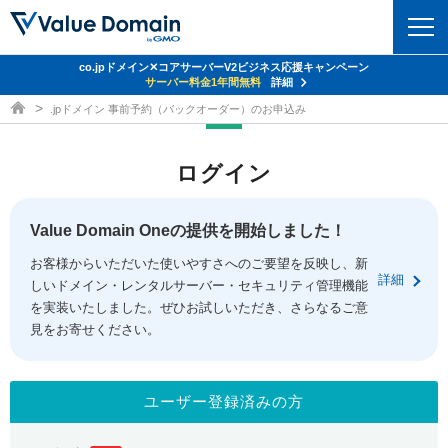
co.jpドメイン✕コアサーバーV2ビジネス応援キャンペーン
ドメイン
サーバー料金1年間無料
詳細
ドメイン取得ならバリュードメイン
.jpドメイン 事前予約（バックオーダー）のお申込み
ドメイントップ
レンタルサーバー
ログイン
ドメイン検索
サーバートップ
セキュリティ
ドメイン登録
コアサーバー
Value Domain Oneの提供を開始しました！
セキュリティトップ
サービス
ドメイン移管
お客様からいただいた使いやすさへのご要望を反映し、新
バリューサーバー
Value Domain ネットde診断
詳細
しいドメイン・レンタルサーバー・セキュリティ管理機能
サービストップ
facebook
x
ドメイン価格一覧
XREA
を実装いたしました。ぜひお試しいただき、さらなるご意
SSL証明書
見をお寄せください。
お得意様割引
ドメイン一括検索
お知らせ
サポート
Oneレンタルサーバー
サイトロック
おまかせスタート
.jpドメインオークション
マニュアル
ライブチャット
ユーザー登録済みの方
ポイント制度
gTLDオークション
NEW!
お問い合わせ