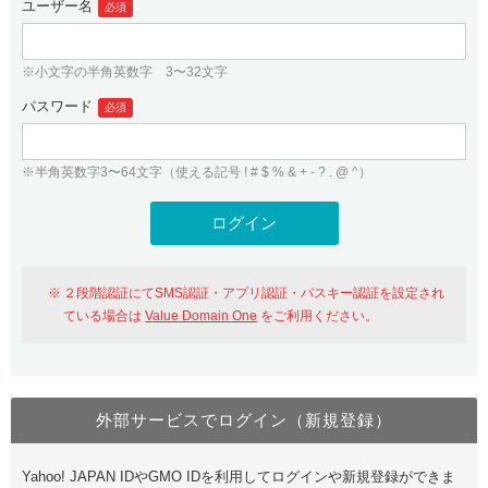
ユーザー名
必須
紹介制度
.jpドメインバックオーダー
ログイン
バリュードメインAPI
プレミアムドメイン
※小文字の半角英数字 3〜32文字
従来のバリュードメインをご利用希望の方
ユーザー登録
ドメイン・ホスティングOEM
パスワード
人気ドメインの種類
必須
従来のバリュードメインをご利用希望の方
ドメインコンシェルジュ
WHOIS検索
※半角英数字3〜64文字（使える記号 ! # $ % & + - ? . @ ^）
Value Domain Analyzer
Value Domainにログイン
Value AI Writer
外部サービスでの登録が一部未対応（Google等）
Value Domainユーザー登録
２段階認証にてSMS認証・アプリ認証・パスキー認証を設定され
外部サービスでの登録が一部未対応（Google等）
One レンタルサーバーを含む最新の機能を使う方
おすすめ
ている場合は
Value Domain One
をご利用ください。
One レンタルサーバーを含む最新の機能を使う方
おすすめ
外部サービスでログイン（新規登録）
Value Domain Oneにログイン
Yahoo! JAPAN IDやGMO IDを利用してログインや新規登録ができま
Value Domain Oneアカウント作成