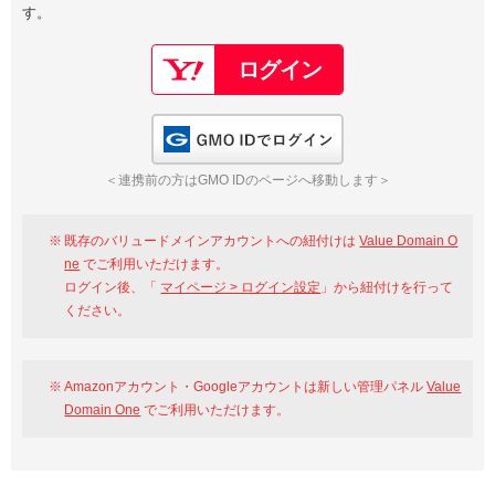
す。
以下でもログイン可能
Google
Yahoo!
以下でも登録可能
GMO ID
Amazon
Google
Yahoo!
GMO IDでログイン
※AmazonはValue Domain Oneのログイン画面へ遷移します
GMO ID
Amazon
＜連携前の方はGMO IDのページへ移動します＞
※AmazonはValue Domain Oneのアカウント作成画面へ遷移します
既存のバリュードメインアカウントへの紐付けは
Value Domain O
ne
でご利用いただけます。
ログイン後、「
マイページ > ログイン設定
」から紐付けを行って
ください。
Amazonアカウント・Googleアカウントは新しい管理パネル
Value
Domain One
でご利用いただけます。