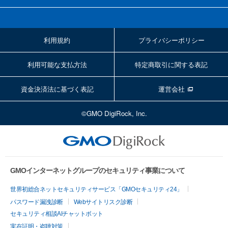
利用規約
プライバシーポリシー
利用可能な支払方法
特定商取引に関する表記
資金決済法に基づく表記
運営会社
©GMO DigiRock, Inc.
GMOインターネットグループのセキュリティ事業について
世界初総合ネットセキュリティサービス「GMOセキュリティ24」
パスワード漏洩診断
Webサイトリスク診断
セキュリティ相談AIチャットボット
実在証明・盗聴対策