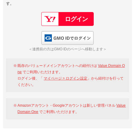
す。
以下でもログイン可能
Google
Yahoo!
以下でも登録可能
GMO ID
Amazon
Google
Yahoo!
GMO IDでログイン
※AmazonはValue Domain Oneのログイン画面へ遷移します
GMO ID
Amazon
＜連携前の方はGMO IDのページへ移動します＞
※AmazonはValue Domain Oneのアカウント作成画面へ遷移します
既存のバリュードメインアカウントへの紐付けは
Value Domain O
ne
でご利用いただけます。
ログイン後、「
マイページ > ログイン設定
」から紐付けを行って
ください。
Amazonアカウント・Googleアカウントは新しい管理パネル
Value
Domain One
でご利用いただけます。