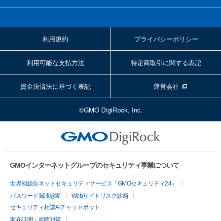
利用規約
プライバシーポリシー
利用可能な支払方法
特定商取引に関する表記
資金決済法に基づく表記
運営会社
©GMO DigiRock, Inc.
GMOインターネットグループのセキュリティ事業について
世界初総合ネットセキュリティサービス「GMOセキュリティ24」
パスワード漏洩診断
Webサイトリスク診断
セキュリティ相談AIチャットボット
実在証明・盗聴対策