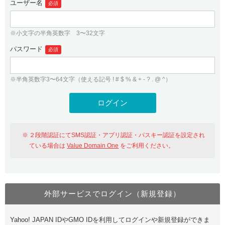
ユーザー名
必須
紹介制度
.jpドメインバックオーダー
ログイン
バリュードメインAPI
プレミアムドメイン
※小文字の半角英数字 3〜32文字
従来のバリュードメインをご利用希望の方
ユーザー登録
ドメイン・ホスティングOEM
パスワード
人気ドメインの種類
必須
従来のバリュードメインをご利用希望の方
ドメインコンシェルジュ
WHOIS検索
※半角英数字3〜64文字（使える記号 ! # $ % & + - ? . @ ^）
Value Domain Analyzer
Value Domainにログイン
Value AI Writer
外部サービスでの登録が一部未対応（Google等）
Value Domainユーザー登録
２段階認証にてSMS認証・アプリ認証・パスキー認証を設定され
外部サービスでの登録が一部未対応（Google等）
One レンタルサーバーを含む最新の機能を使う方
おすすめ
ている場合は
Value Domain One
をご利用ください。
One レンタルサーバーを含む最新の機能を使う方
おすすめ
外部サービスでログイン（新規登録）
Value Domain Oneにログイン
Yahoo! JAPAN IDやGMO IDを利用してログインや新規登録ができま
Value Domain Oneアカウント作成