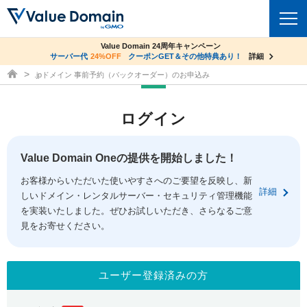
co.jpドメイン✕コアサーバーV2ビジネス応援キャンペーン
Value Domain 24周年キャンペーン
ドメイン
サーバー代
24%OFF
サーバー料金1年間無料
クーポンGET＆その他特典あり！
詳細
詳細
ドメイン取得ならバリュードメイン
.jpドメイン 事前予約（バックオーダー）のお申込み
ドメイントップ
レンタルサーバー
ログイン
ドメイン検索
サーバートップ
セキュリティ
ドメイン登録
コアサーバー
Value Domain Oneの提供を開始しました！
セキュリティトップ
サービス
ドメイン移管
お客様からいただいた使いやすさへのご要望を反映し、新
バリューサーバー
Value Domain ネットde診断
詳細
しいドメイン・レンタルサーバー・セキュリティ管理機能
サービストップ
facebook
x
ドメイン価格一覧
XREA
を実装いたしました。ぜひお試しいただき、さらなるご意
SSL証明書
見をお寄せください。
お得意様割引
ドメイン一括検索
お知らせ
サポート
Oneレンタルサーバー
サイトロック
おまかせスタート
.jpドメインオークション
マニュアル
ライブチャット
ユーザー登録済みの方
ポイント制度
gTLDオークション
NEW!
お問い合わせ