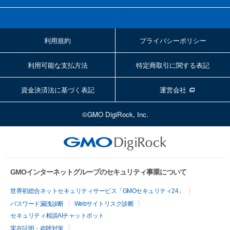
利用規約
プライバシーポリシー
利用可能な支払方法
特定商取引に関する表記
資金決済法に基づく表記
運営会社
©GMO DigiRock, Inc.
GMOインターネットグループのセキュリティ事業について
世界初総合ネットセキュリティサービス「GMOセキュリティ24」
パスワード漏洩診断
Webサイトリスク診断
セキュリティ相談AIチャットボット
実在証明・盗聴対策