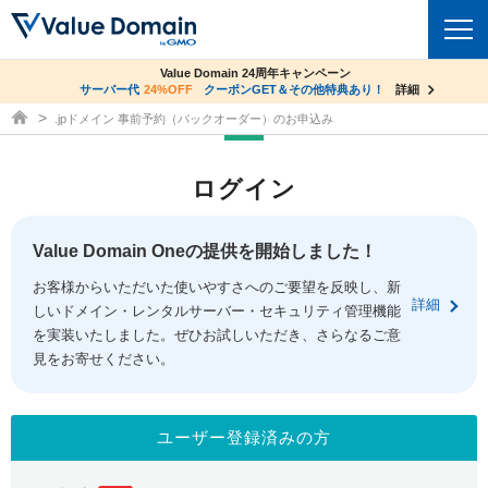
co.jpドメイン✕コアサーバーV2ビジネス応援キャンペーン
Value Domain 24周年キャンペーン
ドメイン
サーバー代
24%OFF
サーバー料金1年間無料
クーポンGET＆その他特典あり！
詳細
詳細
ドメイン取得ならバリュードメイン
.jpドメイン 事前予約（バックオーダー）のお申込み
ドメイントップ
レンタルサーバー
ログイン
ドメイン検索
サーバートップ
セキュリティ
ドメイン登録
コアサーバー
Value Domain Oneの提供を開始しました！
セキュリティトップ
サービス
ドメイン移管
お客様からいただいた使いやすさへのご要望を反映し、新
バリューサーバー
Value Domain ネットde診断
詳細
しいドメイン・レンタルサーバー・セキュリティ管理機能
サービストップ
facebook
x
ドメイン価格一覧
XREA
を実装いたしました。ぜひお試しいただき、さらなるご意
SSL証明書
見をお寄せください。
お得意様割引
ドメイン一括検索
お知らせ
サポート
Oneレンタルサーバー
サイトロック
おまかせスタート
.jpドメインオークション
マニュアル
ライブチャット
ユーザー登録済みの方
ポイント制度
gTLDオークション
NEW!
お問い合わせ