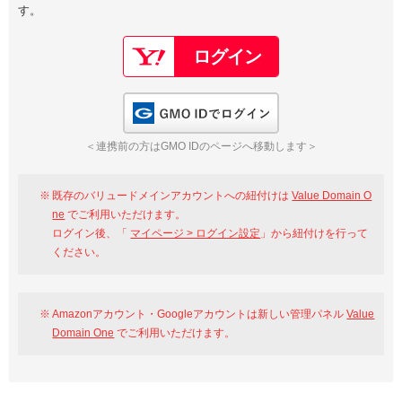
す。
以下でもログイン可能
Google
Yahoo!
以下でも登録可能
GMO ID
Amazon
Google
Yahoo!
GMO IDでログイン
※AmazonはValue Domain Oneのログイン画面へ遷移します
GMO ID
Amazon
＜連携前の方はGMO IDのページへ移動します＞
※AmazonはValue Domain Oneのアカウント作成画面へ遷移します
既存のバリュードメインアカウントへの紐付けは
Value Domain O
ne
でご利用いただけます。
ログイン後、「
マイページ > ログイン設定
」から紐付けを行って
ください。
Amazonアカウント・Googleアカウントは新しい管理パネル
Value
Domain One
でご利用いただけます。