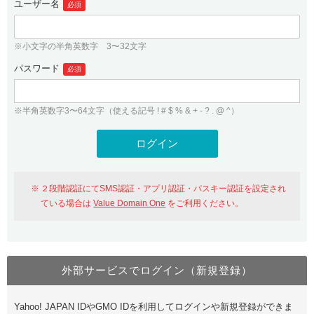
ユーザー名
必須
紹介制度
.jpドメインバックオーダー
ログイン
バリュードメインAPI
プレミアムドメイン
※小文字の半角英数字 3〜32文字
従来のバリュードメインをご利用希望の方
ユーザー登録
ドメイン・ホスティングOEM
パスワード
人気ドメインの種類
必須
従来のバリュードメインをご利用希望の方
ドメインコンシェルジュ
WHOIS検索
※半角英数字3〜64文字（使える記号 ! # $ % & + - ? . @ ^）
Value Domain Analyzer
Value Domainにログイン
Value AI Writer
外部サービスでの登録が一部未対応（Google等）
Value Domainユーザー登録
２段階認証にてSMS認証・アプリ認証・パスキー認証を設定され
外部サービスでの登録が一部未対応（Google等）
One レンタルサーバーを含む最新の機能を使う方
おすすめ
ている場合は
Value Domain One
をご利用ください。
One レンタルサーバーを含む最新の機能を使う方
おすすめ
外部サービスでログイン（新規登録）
Value Domain Oneにログイン
Yahoo! JAPAN IDやGMO IDを利用してログインや新規登録ができま
Value Domain Oneアカウント作成