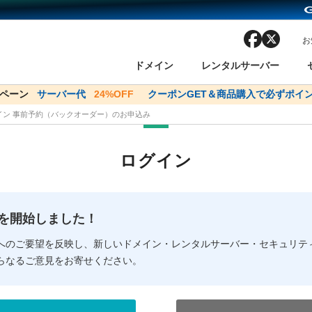
facebook
x
お
ドメイン
レンタルサーバー
ンペーン
ドメイン✕コアサーバーV2ビジネス応援キャンペーン
サーバー代
24%OFF
クーポンGET＆商品購入で必ずポイン
サーバー料金1年間
メイン 事前予約（バックオーダー）のお申込み
ン検索
ーバー
 Domain ネットde診断
様割引
ドメイン登録
バリューサーバー
SSL証明書
おまかせスタート
ドメインをご利用希望の方
ドメインをご利用希望の方
One レンタルサーバ
One レンタルサーバ
おすすめ
おすすめ
ログイン
ン価格一覧
レンタルサーバー
度
ドメイン一括検索
バリュードメインAPI
オークション
ンコンシェルジュ
.jpドメインバックオーダー
Value Domain Analyzer
Domainユーザー登録
 Domainにログイン
Value Domain O
Value Domain 
NEW!
の提供を開始しました！
応（Google等）
応（Google等）
メインの種類
WHOIS検索
以下でもログ
以下でも登
へのご要望を反映し、新しいドメイン・レンタルサーバー・セキュリテ
らなるご意見をお寄せください。
Google
Google
Yahoo!
Yahoo!
※AmazonはValue Domai
※AmazonはValue Do