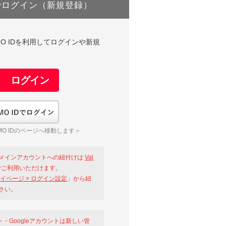
でログイン（新規登録）
DやGMO IDを利用してログインや新規
GMO IDでログイン
O IDのページへ移動します＞
メインアカウントへの紐付けは
Val
ご利用いただけます。
イページ > ログイン設定
」から紐
さい。
ント・Googleアカウントは新しい管