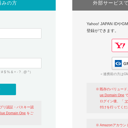
済みの方
外部サービス
Yahoo! JAPAN I
登録ができます。
 & + - ? . @ ^）
＜連携前の方はGM
既存のバリュード
ue Domain One
で
ログイン後、「
マ
アプリ認証・パスキー認
付けを行ってくだ
alue Domain One
をご
Amazonアカウ