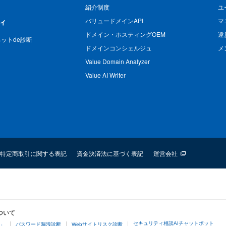
紹介制度
ユ
バリュードメインAPI
マ
ィ
ドメイン・ホスティングOEM
違
n ネットde診断
ドメインコンシェルジュ
メ
Value Domain Analyzer
Value AI Writer
特定商取引に関する表記
資金決済法に基づく表記
運営会社
ついて
セキュリティ相談AIチャットボット
4」
パスワード漏洩診断
Webサイトリスク診断