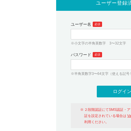
ユーザー登録
ユーザー名
必須
※小文字の半角英数字 3〜32文字
パスワード
必須
※半角英数字3〜64文字（使える記号 ! # $ %
２段階認証にてSMS認証・
証を設定されている場合は
V
利用ください。