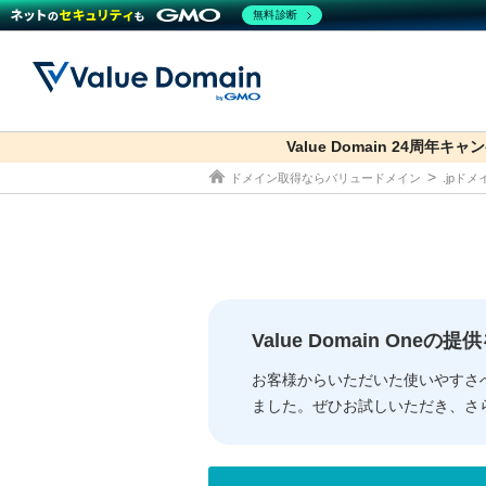
無料診断
Value Domain 24周年キャ
co.jp
ドメイン取得ならバリュードメイン
.jpド
ドメイン
レンタルサーバー
セキュリティ
サービス
ドメイ
コアサ
Value
お得意
従来のバリュー
従来のバリュー
DOMAIN
RENTAL SERVER
SECURITY
SERVICE
ドメイ
One
紹介制
ドメイントップ
サーバートップ
セキュリティトップ
サービストップ
gTLD
ドメイ
Value 
Value
Value Domain One
外部サービスでの登録が一部未対
外部サービスでの登録が一部未対
人気ド
お客様からいただいた使いやすさ
ました。ぜひお試しいただき、さ