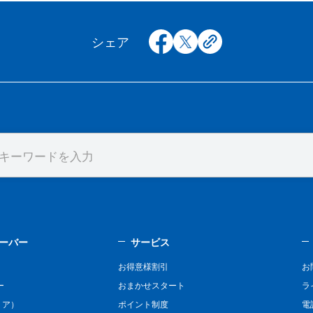
facebook
x
copy
シェア
ーバー
サービス
お得意様割引
お
ー
おまかせスタート
ラ
リア）
ポイント制度
電