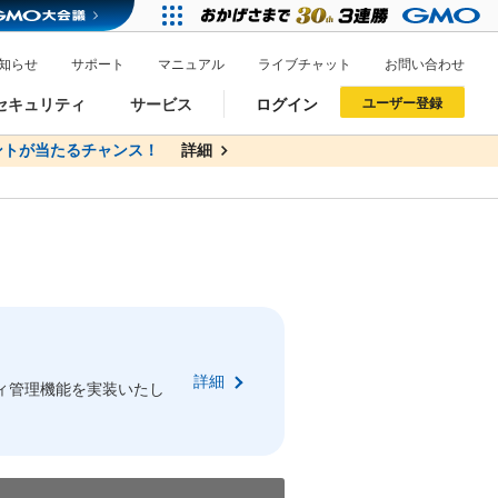
知らせ
サポート
マニュアル
ライブチャット
お問い合わせ
セキュリティ
サービス
ログイン
ユーザー登録
トが当たるチャンス！
無料
詳細
詳細
ドメイン移管
XREA
サイトロック
ポイント制度
ーを含む最新の機能を使う方
ーを含む最新の機能を使う方
.jpドメインオークション
ドメイン・ホスティングOEM
プレミアムドメイン
Value AI Writer
neアカウント作成
Oneにログイン
詳細
イン可能
録可能
ィ管理機能を実装いたし
GMO ID
GMO ID
Amazon
Amazon
n Oneのアカウント作成画面へ遷移します
main Oneのログイン画面へ遷移します