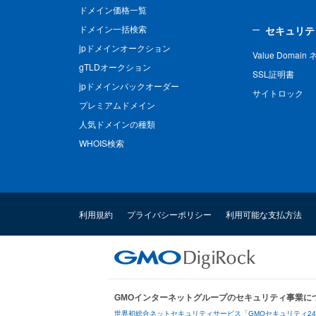
ドメイン価格一覧
ドメイン一括検索
セキュリテ
jpドメインオークション
Value Domai
gTLDオークション
SSL証明書
jpドメインバックオーダー
サイトロック
プレミアムドメイン
人気ドメインの種類
WHOIS検索
利用規約
プライバシーポリシー
利用可能な支払方法
GMOインターネットグループのセキュリティ事業に
世界初総合ネットセキュリティサービス「GMOセキュリティ2