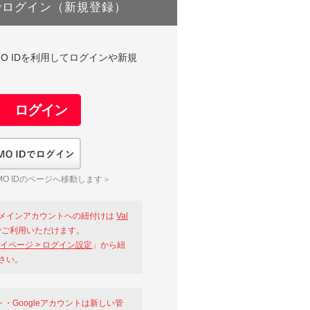
でログイン（新規登録）
DやGMO IDを利用してログインや新規
GMO IDでログイン
O IDのページへ移動します＞
メインアカウントへの紐付けは
Val
ご利用いただけます。
イページ > ログイン設定
」から紐
さい。
ント・Googleアカウントは新しい管