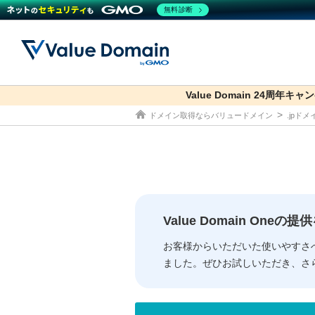
無料診断
Value Domain 24周年キャ
co.jp
ドメイン取得ならバリュードメイン
.jpド
ドメイン
レンタルサーバー
セキュリティ
サービス
ドメイ
コアサ
Value
お得意
従来のバリュー
従来のバリュー
DOMAIN
RENTAL SERVER
SECURITY
SERVICE
ドメイ
One
紹介制
ドメイントップ
サーバートップ
セキュリティトップ
サービストップ
gTLD
ドメイ
Value 
Value
Value Domain One
外部サービスでの登録が一部未対
外部サービスでの登録が一部未対
人気ド
お客様からいただいた使いやすさ
ました。ぜひお試しいただき、さ