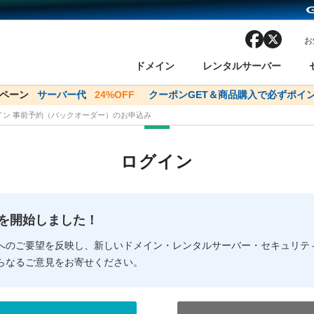
facebook
x
お
ドメイン
レンタルサーバー
ンペーン
ドメイン✕コアサーバーV2ビジネス応援キャンペーン
サーバー代
24%OFF
クーポンGET＆商品購入で必ずポイン
サーバー料金1年間
メイン 事前予約（バックオーダー）のお申込み
ン検索
ーバー
 Domain ネットde診断
様割引
ドメイン登録
バリューサーバー
SSL証明書
おまかせスタート
ドメインをご利用希望の方
ドメインをご利用希望の方
One レンタルサーバ
One レンタルサーバ
おすすめ
おすすめ
ログイン
ン価格一覧
レンタルサーバー
度
ドメイン一括検索
バリュードメインAPI
オークション
ンコンシェルジュ
.jpドメインバックオーダー
Value Domain Analyzer
Domainユーザー登録
 Domainにログイン
Value Domain O
Value Domain 
NEW!
の提供を開始しました！
応（Google等）
応（Google等）
メインの種類
WHOIS検索
以下でもログ
以下でも登
へのご要望を反映し、新しいドメイン・レンタルサーバー・セキュリテ
らなるご意見をお寄せください。
Google
Google
Yahoo!
Yahoo!
※AmazonはValue Domai
※AmazonはValue Do