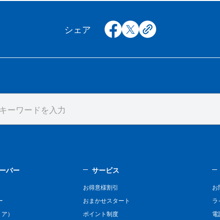
facebook
x
copy
シェア
ーバー
サービス
お得意様割引
お
ー
おまかせスタート
ラ
リア）
ポイント制度
電