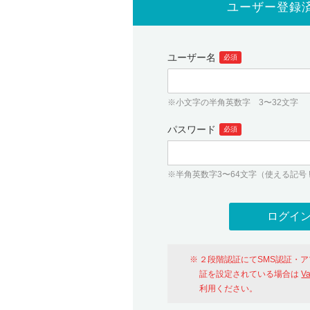
ユーザー登録
ユーザー名
必須
※小文字の半角英数字 3〜32文字
パスワード
必須
※半角英数字3〜64文字（使える記号 ! # $ %
２段階認証にてSMS認証・
証を設定されている場合は
V
利用ください。