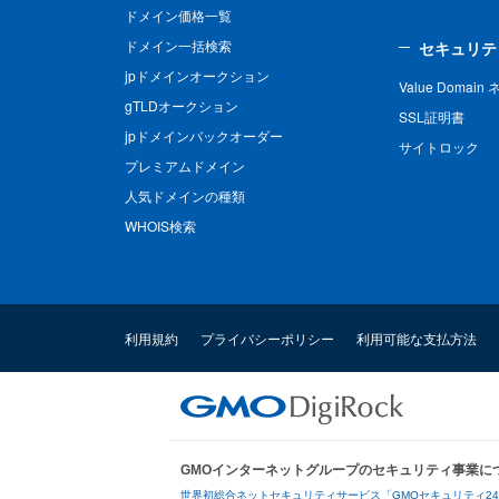
ドメイン価格一覧
ドメイン一括検索
セキュリテ
jpドメインオークション
Value Domai
gTLDオークション
SSL証明書
jpドメインバックオーダー
サイトロック
プレミアムドメイン
人気ドメインの種類
WHOIS検索
利用規約
プライバシーポリシー
利用可能な支払方法
GMOインターネットグループのセキュリティ事業に
世界初総合ネットセキュリティサービス「GMOセキュリティ2