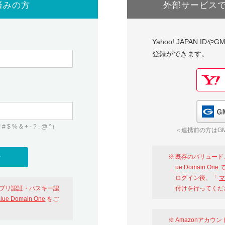
済みの方
外部サービス
Yahoo! JAPAN I
登録ができます。
 & + - ? . @ ^）
＜連携前の方はGM
既存のバリュード
ue Domain One
で
ログイン後、「
マ
アプリ認証・パスキー認
付けを行ってくだ
alue Domain One
をご
Amazonアカウ