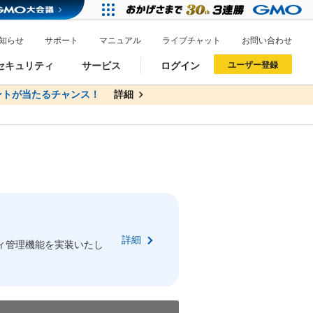
知らせ
サポート
マニュアル
ライブチャット
お問い合わせ
セキュリティ
サービス
ログイン
ユーザー登録
トが当たるチャンス！
無料
詳細
詳細
ドメイン移管
XREA
サイトロック
ポイント制度
ーを含む最新の機能を使う方
ーを含む最新の機能を使う方
.jpドメインオークション
ドメイン・ホスティングOEM
プレミアムドメイン
Value AI Writer
neアカウント作成
Oneにログイン
詳細
イン可能
録可能
ィ管理機能を実装いたし
GMO ID
GMO ID
Amazon
Amazon
n Oneのアカウント作成画面へ遷移します
main Oneのログイン画面へ遷移します