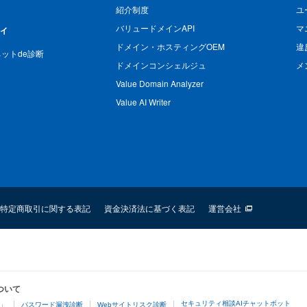
紹介制度
ユ
バリュードメインAPI
マ
ィ
ドメイン・ホスティングOEM
違
n ネットde診断
ドメインコンシェルジュ
メ
Value Domain Analyzer
Value AI Writer
特定商取引に関する表記
資金決済法に基づく表記
運営会社
ついて
セキュリティ相談AIチャットボット
4」
パスワード漏洩診断
Webサイトリスク診断