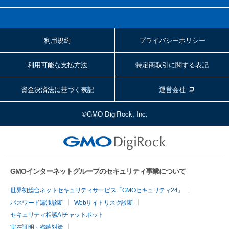
利用規約
プライバシーポリシー
利用可能な支払方法
特定商取引に関する表記
資金決済法に基づく表記
運営会社
©GMO DigiRock, Inc.
GMOインターネットグループのセキュリティ事業について
世界初総合ネットセキュリティサービス「GMOセキュリティ24」
パスワード漏洩診断
Webサイトリスク診断
セキュリティ相談AIチャットボット
実在証明・盗聴対策