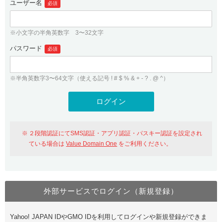
ユーザー名
必須
紹介制度
.jpドメインバックオーダー
ログイン
バリュードメインAPI
プレミアムドメイン
※小文字の半角英数字 3〜32文字
従来のバリュードメインをご利用希望の方
ユーザー登録
ドメイン・ホスティングOEM
パスワード
人気ドメインの種類
必須
従来のバリュードメインをご利用希望の方
ドメインコンシェルジュ
WHOIS検索
※半角英数字3〜64文字（使える記号 ! # $ % & + - ? . @ ^）
Value Domain Analyzer
Value Domainにログイン
Value AI Writer
外部サービスでの登録が一部未対応（Google等）
Value Domainユーザー登録
２段階認証にてSMS認証・アプリ認証・パスキー認証を設定され
外部サービスでの登録が一部未対応（Google等）
One レンタルサーバーを含む最新の機能を使う方
おすすめ
ている場合は
Value Domain One
をご利用ください。
One レンタルサーバーを含む最新の機能を使う方
おすすめ
外部サービスでログイン（新規登録）
Value Domain Oneにログイン
Yahoo! JAPAN IDやGMO IDを利用してログインや新規登録ができま
Value Domain Oneアカウント作成