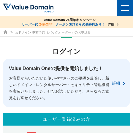
co.jpドメイン✕コアサーバーV2ビジネス応援キャンペーン
Value Domain 24周年キャンペーン
ドメイン
サーバー代
24%OFF
サーバー料金1年間無料
クーポンGET＆その他特典あり！
詳細
詳細
ドメイン取得ならバリュードメイン
.jpドメイン 事前予約（バックオーダー）のお申込み
ドメイントップ
レンタルサーバー
ログイン
ドメイン検索
サーバートップ
セキュリティ
ドメイン登録
コアサーバー
Value Domain Oneの提供を開始しました！
セキュリティトップ
サービス
ドメイン移管
お客様からいただいた使いやすさへのご要望を反映し、新
バリューサーバー
Value Domain ネットde診断
詳細
しいドメイン・レンタルサーバー・セキュリティ管理機能
サービストップ
facebook
x
ドメイン価格一覧
XREA
を実装いたしました。ぜひお試しいただき、さらなるご意
SSL証明書
見をお寄せください。
お得意様割引
ドメイン一括検索
お知らせ
サポート
Oneレンタルサーバー
サイトロック
おまかせスタート
.jpドメインオークション
マニュアル
ライブチャット
ユーザー登録済みの方
ポイント制度
gTLDオークション
NEW!
お問い合わせ