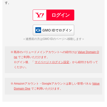
す。
以下でもログイン可能
Google
Yahoo!
以下でも登録可能
GMO ID
Amazon
Google
Yahoo!
GMO IDでログイン
※AmazonはValue Domain Oneのログイン画面へ遷移します
GMO ID
Amazon
＜連携前の方はGMO IDのページへ移動します＞
※AmazonはValue Domain Oneのアカウント作成画面へ遷移します
既存のバリュードメインアカウントへの紐付けは
Value Domain O
ne
でご利用いただけます。
ログイン後、「
マイページ > ログイン設定
」から紐付けを行って
ください。
Amazonアカウント・Googleアカウントは新しい管理パネル
Value
Domain One
でご利用いただけます。