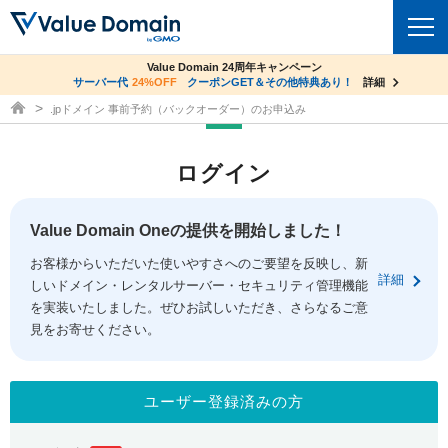
co.jpドメイン✕コアサーバーV2ビジネス応援キャンペーン
Value Domain 24周年キャンペーン
ドメイン
サーバー代
24%OFF
サーバー料金1年間無料
クーポンGET＆その他特典あり！
詳細
詳細
ドメイン取得ならバリュードメイン
.jpドメイン 事前予約（バックオーダー）のお申込み
ドメイントップ
レンタルサーバー
ログイン
ドメイン検索
サーバートップ
セキュリティ
ドメイン登録
コアサーバー
Value Domain Oneの提供を開始しました！
セキュリティトップ
サービス
ドメイン移管
お客様からいただいた使いやすさへのご要望を反映し、新
バリューサーバー
Value Domain ネットde診断
詳細
しいドメイン・レンタルサーバー・セキュリティ管理機能
サービストップ
facebook
x
ドメイン価格一覧
XREA
を実装いたしました。ぜひお試しいただき、さらなるご意
SSL証明書
見をお寄せください。
お得意様割引
ドメイン一括検索
お知らせ
サポート
Oneレンタルサーバー
サイトロック
おまかせスタート
.jpドメインオークション
マニュアル
ライブチャット
ユーザー登録済みの方
ポイント制度
gTLDオークション
NEW!
お問い合わせ