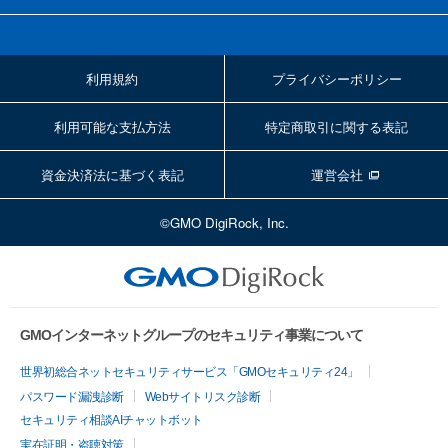
利用規約
プライバシーポリシー
利用可能な支払方法
特定商取引に関する表記
資金決済法に基づく表記
運営会社
©GMO DigiRock, Inc.
GMOインターネットグループのセキュリティ事業について
世界初総合ネットセキュリティサービス「GMOセキュリティ24」
パスワード漏洩診断
Webサイトリスク診断
セキュリティ相談AIチャットボット
実在証明・盗聴対策