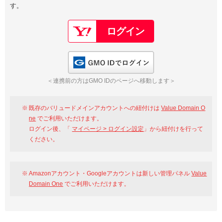
す。
以下でもログイン可能
Google
Yahoo!
以下でも登録可能
GMO ID
Amazon
Google
Yahoo!
GMO IDでログイン
※AmazonはValue Domain Oneのログイン画面へ遷移します
GMO ID
Amazon
＜連携前の方はGMO IDのページへ移動します＞
※AmazonはValue Domain Oneのアカウント作成画面へ遷移します
既存のバリュードメインアカウントへの紐付けは
Value Domain O
ne
でご利用いただけます。
ログイン後、「
マイページ > ログイン設定
」から紐付けを行って
ください。
Amazonアカウント・Googleアカウントは新しい管理パネル
Value
Domain One
でご利用いただけます。