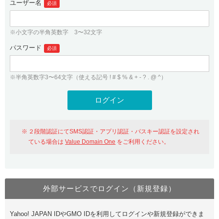
ユーザー名
必須
紹介制度
.jpドメインバックオーダー
ログイン
バリュードメインAPI
プレミアムドメイン
※小文字の半角英数字 3〜32文字
従来のバリュードメインをご利用希望の方
ユーザー登録
ドメイン・ホスティングOEM
パスワード
人気ドメインの種類
必須
従来のバリュードメインをご利用希望の方
ドメインコンシェルジュ
WHOIS検索
※半角英数字3〜64文字（使える記号 ! # $ % & + - ? . @ ^）
Value Domain Analyzer
Value Domainにログイン
Value AI Writer
外部サービスでの登録が一部未対応（Google等）
Value Domainユーザー登録
２段階認証にてSMS認証・アプリ認証・パスキー認証を設定され
外部サービスでの登録が一部未対応（Google等）
One レンタルサーバーを含む最新の機能を使う方
おすすめ
ている場合は
Value Domain One
をご利用ください。
One レンタルサーバーを含む最新の機能を使う方
おすすめ
外部サービスでログイン（新規登録）
Value Domain Oneにログイン
Yahoo! JAPAN IDやGMO IDを利用してログインや新規登録ができま
Value Domain Oneアカウント作成