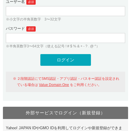
ユーザー名
必須
紹介制度
.jpドメインバックオーダー
ログイン
バリュードメインAPI
プレミアムドメイン
※小文字の半角英数字 3〜32文字
従来のバリュードメインをご利用希望の方
ユーザー登録
ドメイン・ホスティングOEM
パスワード
人気ドメインの種類
必須
従来のバリュードメインをご利用希望の方
ドメインコンシェルジュ
WHOIS検索
※半角英数字3〜64文字（使える記号 ! # $ % & + - ? . @ ^）
Value Domain Analyzer
Value Domainにログイン
Value AI Writer
外部サービスでの登録が一部未対応（Google等）
Value Domainユーザー登録
２段階認証にてSMS認証・アプリ認証・パスキー認証を設定され
外部サービスでの登録が一部未対応（Google等）
One レンタルサーバーを含む最新の機能を使う方
おすすめ
ている場合は
Value Domain One
をご利用ください。
One レンタルサーバーを含む最新の機能を使う方
おすすめ
外部サービスでログイン（新規登録）
Value Domain Oneにログイン
Yahoo! JAPAN IDやGMO IDを利用してログインや新規登録ができま
Value Domain Oneアカウント作成