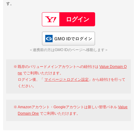
す。
以下でもログイン可能
Google
Yahoo!
以下でも登録可能
GMO ID
Amazon
Google
Yahoo!
GMO IDでログイン
※AmazonはValue Domain Oneのログイン画面へ遷移します
GMO ID
Amazon
＜連携前の方はGMO IDのページへ移動します＞
※AmazonはValue Domain Oneのアカウント作成画面へ遷移します
既存のバリュードメインアカウントへの紐付けは
Value Domain O
ne
でご利用いただけます。
ログイン後、「
マイページ > ログイン設定
」から紐付けを行って
ください。
Amazonアカウント・Googleアカウントは新しい管理パネル
Value
Domain One
でご利用いただけます。