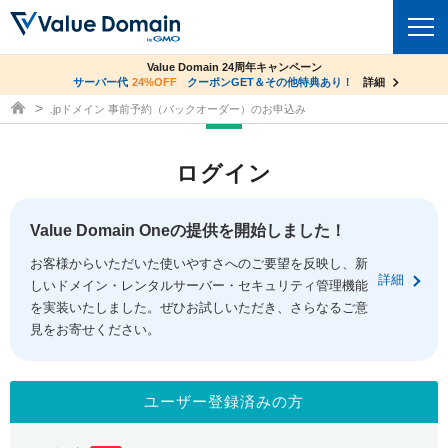
co.jpドメイン✕コアサーバーV2ビジネス応援キャンペーン
Value Domain 24周年キャンペーン
ドメイン
サーバー代
24%OFF
サーバー料金1年間無料
クーポンGET＆その他特典あり！
詳細
詳細
ドメイン取得ならバリュードメイン
.jpドメイン 事前予約（バックオーダー）のお申込み
ドメイントップ
レンタルサーバー
ログイン
ドメイン検索
サーバートップ
セキュリティ
ドメイン登録
コアサーバー
Value Domain Oneの提供を開始しました！
セキュリティトップ
サービス
ドメイン移管
お客様からいただいた使いやすさへのご要望を反映し、新
バリューサーバー
Value Domain ネットde診断
詳細
しいドメイン・レンタルサーバー・セキュリティ管理機能
サービストップ
facebook
x
ドメイン価格一覧
XREA
を実装いたしました。ぜひお試しいただき、さらなるご意
SSL証明書
見をお寄せください。
お得意様割引
ドメイン一括検索
お知らせ
サポート
Oneレンタルサーバー
サイトロック
おまかせスタート
.jpドメインオークション
マニュアル
ライブチャット
ユーザー登録済みの方
ポイント制度
gTLDオークション
NEW!
お問い合わせ