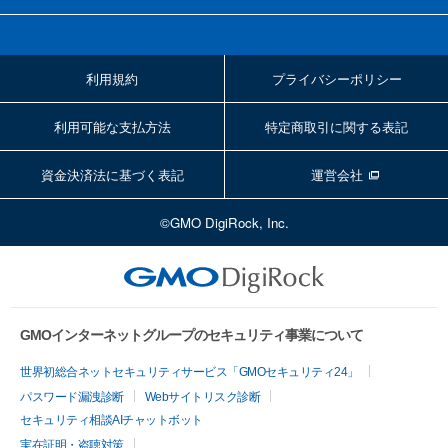
利用規約
プライバシーポリシー
利用可能な支払方法
特定商取引に関する表記
資金決済法に基づく表記
運営会社
©GMO DigiRock, Inc.
GMOインターネットグループのセキュリティ事業について
世界初総合ネットセキュリティサービス「GMOセキュリティ24」
パスワード漏洩診断
Webサイトリスク診断
セキュリティ相談AIチャットボット
実在証明・盗聴対策