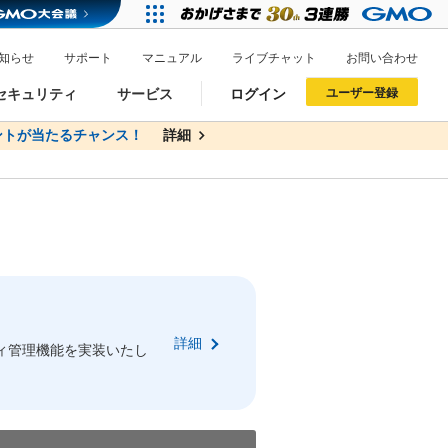
知らせ
サポート
マニュアル
ライブチャット
お問い合わせ
セキュリティ
サービス
ログイン
ユーザー登録
トが当たるチャンス！
無料
詳細
詳細
ドメイン移管
XREA
サイトロック
ポイント制度
ーを含む最新の機能を使う方
ーを含む最新の機能を使う方
.jpドメインオークション
ドメイン・ホスティングOEM
プレミアムドメイン
Value AI Writer
neアカウント作成
Oneにログイン
詳細
イン可能
録可能
ィ管理機能を実装いたし
GMO ID
GMO ID
Amazon
Amazon
n Oneのアカウント作成画面へ遷移します
main Oneのログイン画面へ遷移します