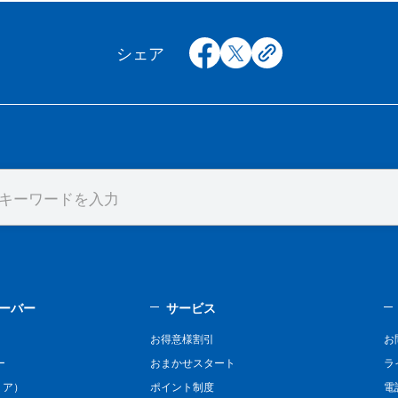
facebook
x
copy
シェア
ーバー
サービス
お得意様割引
お
ー
おまかせスタート
ラ
リア）
ポイント制度
電