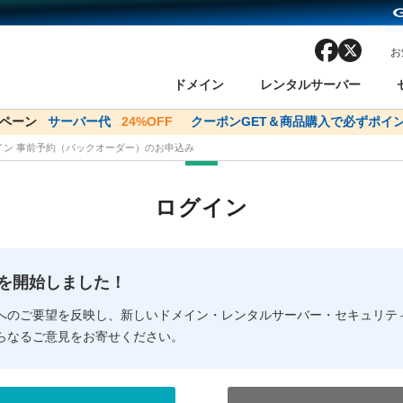
facebook
x
お
ドメイン
レンタルサーバー
ンペーン
ドメイン✕コアサーバーV2ビジネス応援キャンペーン
サーバー代
24%OFF
クーポンGET＆商品購入で必ずポイン
サーバー料金1年間
メイン 事前予約（バックオーダー）のお申込み
ン検索
ーバー
 Domain ネットde診断
様割引
ドメイン登録
バリューサーバー
SSL証明書
おまかせスタート
ドメインをご利用希望の方
ドメインをご利用希望の方
One レンタルサーバ
One レンタルサーバ
おすすめ
おすすめ
ログイン
ン価格一覧
レンタルサーバー
度
ドメイン一括検索
バリュードメインAPI
オークション
ンコンシェルジュ
.jpドメインバックオーダー
Value Domain Analyzer
Domainユーザー登録
 Domainにログイン
Value Domain O
Value Domain 
NEW!
の提供を開始しました！
応（Google等）
応（Google等）
メインの種類
WHOIS検索
以下でもログ
以下でも登
へのご要望を反映し、新しいドメイン・レンタルサーバー・セキュリテ
らなるご意見をお寄せください。
Google
Google
Yahoo!
Yahoo!
※AmazonはValue Domai
※AmazonはValue Do