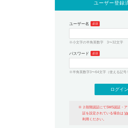
ユーザー登録
ユーザー名
必須
※小文字の半角英数字 3〜32文字
パスワード
必須
※半角英数字3〜64文字（使える記号 ! # $ %
２段階認証にてSMS認証・
証を設定されている場合は
V
利用ください。