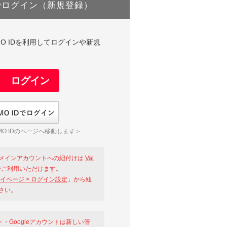
でログイン（新規登録）
DやGMO IDを利用してログインや新規
GMO IDでログイン
O IDのページへ移動します＞
メインアカウントへの紐付けは
Val
ご利用いただけます。
イページ > ログイン設定
」から紐
さい。
ント・Googleアカウントは新しい管