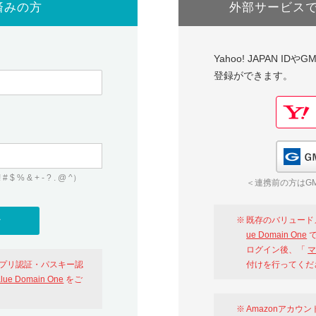
済みの方
外部サービス
Yahoo! JAPAN I
登録ができます。
 & + - ? . @ ^）
＜連携前の方はGM
既存のバリュード
ue Domain One
で
ログイン後、「
マ
アプリ認証・パスキー認
付けを行ってくだ
alue Domain One
をご
Amazonアカウ