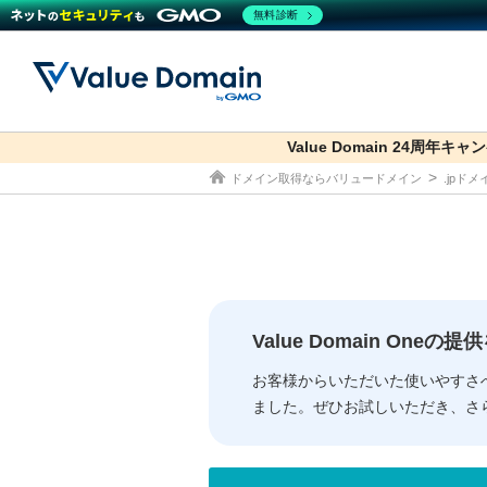
無料診断
Value Domain 24周年キャ
co.jp
ドメイン取得ならバリュードメイン
.jpド
ドメイン
レンタルサーバー
セキュリティ
サービス
ドメイ
コアサ
Value
お得意
従来のバリュー
従来のバリュー
DOMAIN
RENTAL SERVER
SECURITY
SERVICE
ドメイ
One
紹介制
ドメイントップ
サーバートップ
セキュリティトップ
サービストップ
gTLD
ドメイ
Value 
Value
Value Domain One
外部サービスでの登録が一部未対
外部サービスでの登録が一部未対
人気ド
お客様からいただいた使いやすさ
ました。ぜひお試しいただき、さ