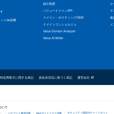
紹介制度
ユ
バリュードメインAPI
マ
ィ
ドメイン・ホスティングOEM
違
n ネットde診断
ドメインコンシェルジュ
メ
Value Domain Analyzer
Value AI Writer
特定商取引に関する表記
資金決済法に基づく表記
運営会社
ついて
セキュリティ相談AIチャットボット
4」
パスワード漏洩診断
Webサイトリスク診断