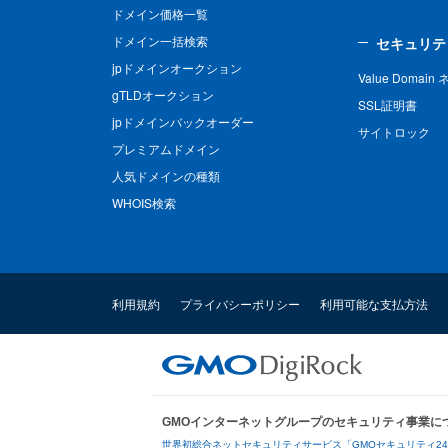
ドメイン価格一覧
ドメイン一括検索
セキュリテ
jpドメインオークション
Value Domai
gTLDオークション
SSL証明書
jpドメインバックオーダー
サイトロック
プレミアムドメイン
人気ドメインの種類
WHOIS検索
利用規約
プライバシーポリシー
利用可能な支払方法
GMOインターネットグループのセキュリティ事業に
世界初総合ネットセキュリティサービス「GMOセキュリティ2