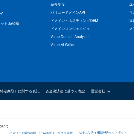
紹介制度
ユ
バリュードメインAPI
マ
ィ
ドメイン・ホスティングOEM
違
n ネットde診断
ドメインコンシェルジュ
メ
Value Domain Analyzer
Value AI Writer
特定商取引に関する表記
資金決済法に基づく表記
運営会社
ついて
セキュリティ相談AIチャットボット
4」
パスワード漏洩診断
Webサイトリスク診断