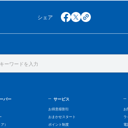
facebook
x
copy
シェア
ーバー
サービス
お得意様割引
お
ー
おまかせスタート
ラ
リア）
ポイント制度
電