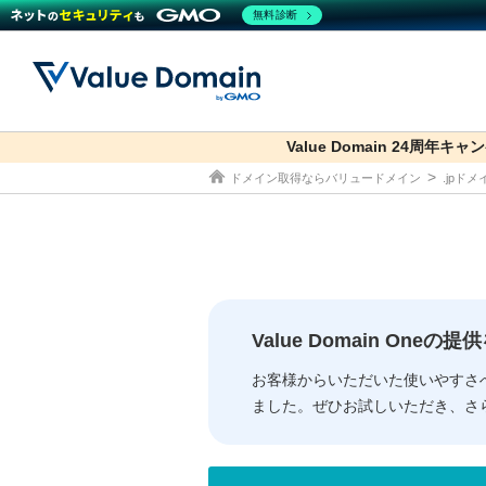
無料診断
Value Domain 24周年キャ
co.jp
ドメイン取得ならバリュードメイン
.jpド
ドメイン
レンタルサーバー
セキュリティ
サービス
ドメイ
コアサ
Value
お得意
従来のバリュー
従来のバリュー
DOMAIN
RENTAL SERVER
SECURITY
SERVICE
ドメイ
One
紹介制
ドメイントップ
サーバートップ
セキュリティトップ
サービストップ
gTLD
ドメイ
Value 
Value
Value Domain One
外部サービスでの登録が一部未対
外部サービスでの登録が一部未対
人気ド
お客様からいただいた使いやすさ
ました。ぜひお試しいただき、さ