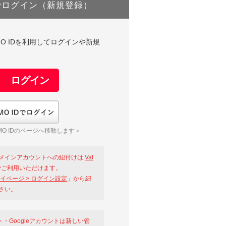
でログイン（新規登録）
DやGMO IDを利用してログインや新規
GMO IDでログイン
O IDのページへ移動します＞
メインアカウントへの紐付けは
Val
ご利用いただけます。
イページ > ログイン設定
」から紐
さい。
ント・Googleアカウントは新しい管