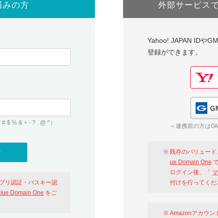
済みの方
外部サービス
Yahoo! JAPAN I
登録ができます。
 & + - ? . @ ^）
＜連携前の方はGM
既存のバリュード
ue Domain One
で
ログイン後、「
マ
アプリ認証・パスキー認
付けを行ってくだ
alue Domain One
をご
Amazonアカウ