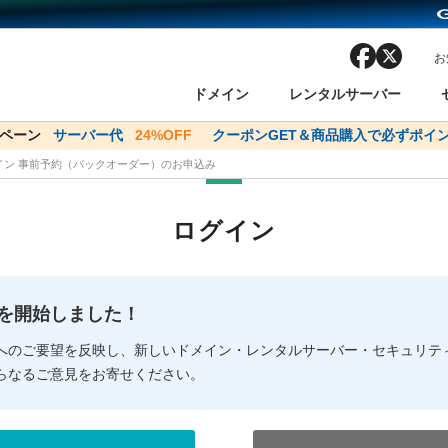
facebook
x
お
ドメイン
レンタルサーバー
ンペーン
ドメイン✕コアサーバーV2ビジネス応援キャンペーン
サーバー代
24%OFF
クーポンGET＆商品購入で必ずポイン
サーバー料金1年間
メイン 事前予約（バックオーダー）のお申込み
ン検索
ーバー
 Domain ネットde診断
様割引
ドメイン登録
バリューサーバー
SSL証明書
おまかせスタート
ドメインをご利用希望の方
ドメインをご利用希望の方
One レンタルサーバ
One レンタルサーバ
おすすめ
おすすめ
ログイン
ン価格一覧
レンタルサーバー
度
ドメイン一括検索
バリュードメインAPI
オークション
ンコンシェルジュ
.jpドメインバックオーダー
Value Domain Analyzer
Domainユーザー登録
 Domainにログイン
Value Domain O
Value Domain 
NEW!
の提供を開始しました！
応（Google等）
応（Google等）
メインの種類
WHOIS検索
以下でもログ
以下でも登
へのご要望を反映し、新しいドメイン・レンタルサーバー・セキュリテ
らなるご意見をお寄せください。
Google
Google
Yahoo!
Yahoo!
※AmazonはValue Domai
※AmazonはValue Do