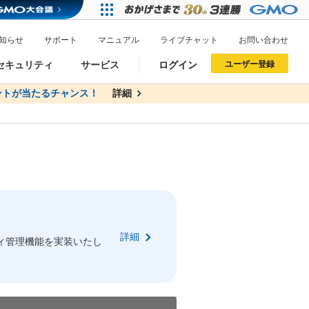
知らせ
サポート
マニュアル
ライブチャット
お問い合わせ
セキュリティ
サービス
ログイン
ユーザー登録
トが当たるチャンス！
無料
詳細
詳細
ドメイン移管
XREA
サイトロック
ポイント制度
ーを含む最新の機能を使う方
ーを含む最新の機能を使う方
.jpドメインオークション
ドメイン・ホスティングOEM
プレミアムドメイン
Value AI Writer
neアカウント作成
Oneにログイン
詳細
イン可能
録可能
ィ管理機能を実装いたし
GMO ID
GMO ID
Amazon
Amazon
n Oneのアカウント作成画面へ遷移します
main Oneのログイン画面へ遷移します