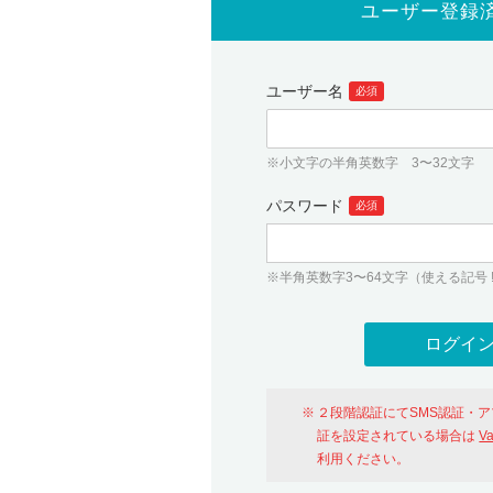
ユーザー登録
ユーザー名
必須
※小文字の半角英数字 3〜32文字
パスワード
必須
※半角英数字3〜64文字（使える記号 ! # $ %
２段階認証にてSMS認証・
証を設定されている場合は
V
利用ください。