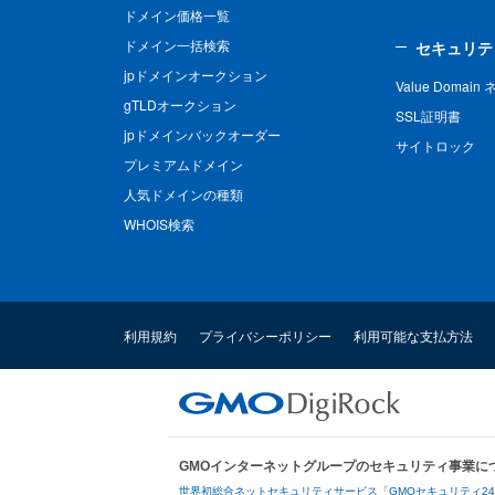
ドメイン価格一覧
ドメイン一括検索
セキュリテ
jpドメインオークション
Value Domai
gTLDオークション
SSL証明書
jpドメインバックオーダー
サイトロック
プレミアムドメイン
人気ドメインの種類
WHOIS検索
利用規約
プライバシーポリシー
利用可能な支払方法
GMOインターネットグループのセキュリティ事業に
世界初総合ネットセキュリティサービス「GMOセキュリティ2