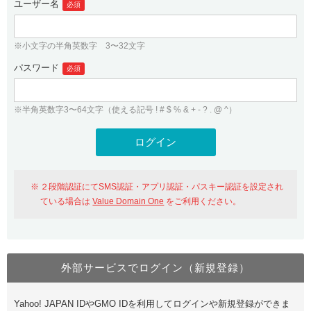
ユーザー名
必須
紹介制度
.jpドメインバックオーダー
ログイン
バリュードメインAPI
プレミアムドメイン
※小文字の半角英数字 3〜32文字
従来のバリュードメインをご利用希望の方
ユーザー登録
ドメイン・ホスティングOEM
パスワード
人気ドメインの種類
必須
従来のバリュードメインをご利用希望の方
ドメインコンシェルジュ
WHOIS検索
※半角英数字3〜64文字（使える記号 ! # $ % & + - ? . @ ^）
Value Domain Analyzer
Value Domainにログイン
Value AI Writer
外部サービスでの登録が一部未対応（Google等）
Value Domainユーザー登録
２段階認証にてSMS認証・アプリ認証・パスキー認証を設定され
外部サービスでの登録が一部未対応（Google等）
One レンタルサーバーを含む最新の機能を使う方
おすすめ
ている場合は
Value Domain One
をご利用ください。
One レンタルサーバーを含む最新の機能を使う方
おすすめ
外部サービスでログイン（新規登録）
Value Domain Oneにログイン
Yahoo! JAPAN IDやGMO IDを利用してログインや新規登録ができま
Value Domain Oneアカウント作成