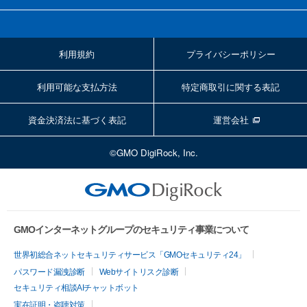
利用規約
プライバシーポリシー
利用可能な支払方法
特定商取引に関する表記
資金決済法に基づく表記
運営会社
©GMO DigiRock, Inc.
GMOインターネットグループのセキュリティ事業について
世界初総合ネットセキュリティサービス「GMOセキュリティ24」
パスワード漏洩診断
Webサイトリスク診断
セキュリティ相談AIチャットボット
実在証明・盗聴対策