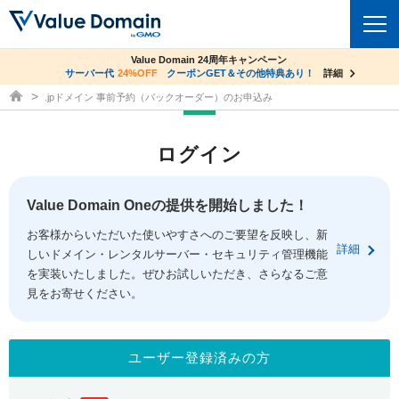
co.jpドメイン✕コアサーバーV2ビジネス応援キャンペーン
Value Domain 24周年キャンペーン
ドメイン
サーバー代
24%OFF
サーバー料金1年間無料
クーポンGET＆その他特典あり！
詳細
詳細
ドメイン取得ならバリュードメイン
.jpドメイン 事前予約（バックオーダー）のお申込み
ドメイントップ
レンタルサーバー
ログイン
ドメイン検索
サーバートップ
セキュリティ
ドメイン登録
コアサーバー
Value Domain Oneの提供を開始しました！
セキュリティトップ
サービス
ドメイン移管
お客様からいただいた使いやすさへのご要望を反映し、新
バリューサーバー
Value Domain ネットde診断
詳細
しいドメイン・レンタルサーバー・セキュリティ管理機能
サービストップ
facebook
x
ドメイン価格一覧
XREA
を実装いたしました。ぜひお試しいただき、さらなるご意
SSL証明書
見をお寄せください。
お得意様割引
ドメイン一括検索
お知らせ
サポート
Oneレンタルサーバー
サイトロック
おまかせスタート
.jpドメインオークション
マニュアル
ライブチャット
ユーザー登録済みの方
ポイント制度
gTLDオークション
NEW!
お問い合わせ