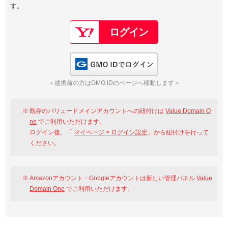
す。
以下でもログイン可能
Google
Yahoo!
以下でも登録可能
GMO ID
Amazon
Google
Yahoo!
GMO IDでログイン
※AmazonはValue Domain Oneのログイン画面へ遷移します
GMO ID
Amazon
＜連携前の方はGMO IDのページへ移動します＞
※AmazonはValue Domain Oneのアカウント作成画面へ遷移します
既存のバリュードメインアカウントへの紐付けは
Value Domain O
ne
でご利用いただけます。
ログイン後、「
マイページ > ログイン設定
」から紐付けを行って
ください。
Amazonアカウント・Googleアカウントは新しい管理パネル
Value
Domain One
でご利用いただけます。