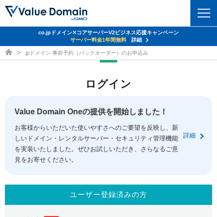
co.jpドメイン✕コアサーバーV2ビジネス応援キャンペーン
ドメイン
サーバー料金1年間無料
詳細
ドメイン取得ならバリュードメイン
.jpドメイン 事前予約（バックオーダー）のお申込み
ドメイントップ
レンタルサーバー
ログイン
ドメイン検索
サーバートップ
セキュリティ
ドメイン登録
コアサーバー
Value Domain Oneの提供を開始しました！
セキュリティトップ
サービス
ドメイン移管
お客様からいただいた使いやすさへのご要望を反映し、新
バリューサーバー
Value Domain ネットde診断
詳細
しいドメイン・レンタルサーバー・セキュリティ管理機能
サービストップ
facebook
x
ドメイン価格一覧
XREA
を実装いたしました。ぜひお試しいただき、さらなるご意
SSL証明書
見をお寄せください。
お得意様割引
ドメイン一括検索
お知らせ
サポート
Oneレンタルサーバー
サイトロック
おまかせスタート
.jpドメインオークション
マニュアル
ライブチャット
ユーザー登録済みの方
ポイント制度
gTLDオークション
NEW!
お問い合わせ