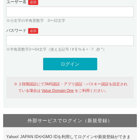
ユーザー名
必須
紹介制度
.jpドメインバックオーダー
ログイン
バリュードメインAPI
プレミアムドメイン
※小文字の半角英数字 3〜32文字
従来のバリュードメインをご利用希望の方
ユーザー登録
ドメイン・ホスティングOEM
パスワード
人気ドメインの種類
必須
従来のバリュードメインをご利用希望の方
ドメインコンシェルジュ
WHOIS検索
※半角英数字3〜64文字（使える記号 ! # $ % & + - ? . @ ^）
Value Domain Analyzer
Value Domainにログイン
Value AI Writer
外部サービスでの登録が一部未対応（Google等）
Value Domainユーザー登録
２段階認証にてSMS認証・アプリ認証・パスキー認証を設定され
外部サービスでの登録が一部未対応（Google等）
One レンタルサーバーを含む最新の機能を使う方
おすすめ
ている場合は
Value Domain One
をご利用ください。
One レンタルサーバーを含む最新の機能を使う方
おすすめ
外部サービスでログイン（新規登録）
Value Domain Oneにログイン
Yahoo! JAPAN IDやGMO IDを利用してログインや新規登録ができま
Value Domain Oneアカウント作成