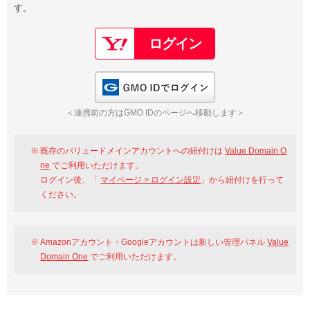
す。
以下でもログイン可能
Google
Yahoo!
以下でも登録可能
GMO ID
Amazon
Google
Yahoo!
GMO IDでログイン
※AmazonはValue Domain Oneのログイン画面へ遷移します
GMO ID
Amazon
＜連携前の方はGMO IDのページへ移動します＞
※AmazonはValue Domain Oneのアカウント作成画面へ遷移します
既存のバリュードメインアカウントへの紐付けは
Value Domain O
ne
でご利用いただけます。
ログイン後、「
マイページ > ログイン設定
」から紐付けを行って
ください。
Amazonアカウント・Googleアカウントは新しい管理パネル
Value
Domain One
でご利用いただけます。