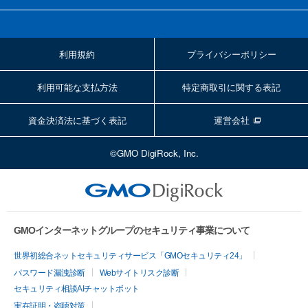
利用規約
プライバシーポリシー
利用可能な支払方法
特定商取引に関する表記
資金決済法に基づく表記
運営会社
©GMO DigiRock, Inc.
GMOインターネットグループのセキュリティ事業について
世界初総合ネットセキュリティサービス「GMOセキュリティ24」
パスワード漏洩診断
Webサイトリスク診断
セキュリティ相談AIチャットボット
実在証明・盗聴対策