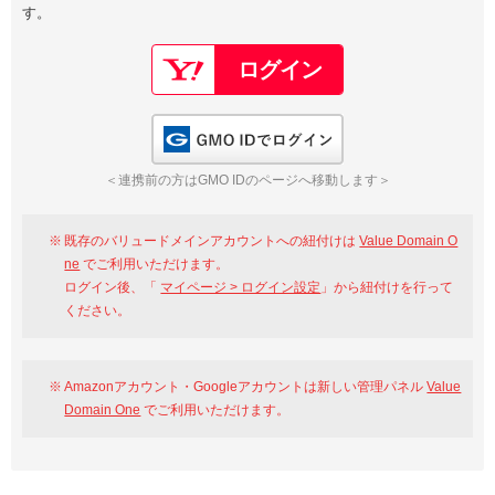
す。
以下でもログイン可能
Google
Yahoo!
以下でも登録可能
GMO ID
Amazon
Google
Yahoo!
GMO IDでログイン
※AmazonはValue Domain Oneのログイン画面へ遷移します
GMO ID
Amazon
＜連携前の方はGMO IDのページへ移動します＞
※AmazonはValue Domain Oneのアカウント作成画面へ遷移します
既存のバリュードメインアカウントへの紐付けは
Value Domain O
ne
でご利用いただけます。
ログイン後、「
マイページ > ログイン設定
」から紐付けを行って
ください。
Amazonアカウント・Googleアカウントは新しい管理パネル
Value
Domain One
でご利用いただけます。