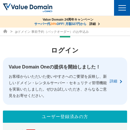
co.jpドメイン✕コアサーバーV2ビジネス応援キャンペーン
Value Domain 24周年キャンペーン
ドメイン
サーバー代
サーバー料金1年間無料
24%
OFF! 月額327円から
詳細
詳細
ドメイン取得ならバリュードメイン
.jpドメイン 事前予約（バックオーダー）のお申込み
ドメイントップ
レンタルサーバー
ログイン
ドメイン検索
サーバートップ
セキュリティ
ドメイン登録
コアサーバー
Value Domain Oneの提供を開始しました！
セキュリティトップ
サービス
ドメイン移管
お客様からいただいた使いやすさへのご要望を反映し、新
バリューサーバー
Value Domain ネットde診断
詳細
しいドメイン・レンタルサーバー・セキュリティ管理機能
サービストップ
facebook
x
ドメイン価格一覧
XREA
を実装いたしました。ぜひお試しいただき、さらなるご意
SSL証明書
見をお寄せください。
お得意様割引
ドメイン一括検索
お知らせ
サポート
Oneレンタルサーバー
サイトロック
おまかせスタート
.jpドメインオークション
マニュアル
ライブチャット
ユーザー登録済みの方
ポイント制度
gTLDオークション
NEW!
お問い合わせ