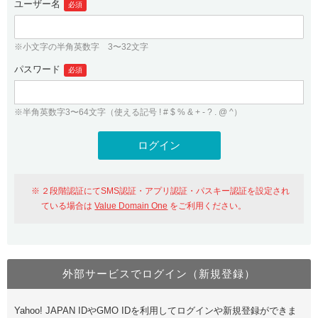
ユーザー名
必須
紹介制度
.jpドメインバックオーダー
ログイン
バリュードメインAPI
プレミアムドメイン
※小文字の半角英数字 3〜32文字
従来のバリュードメインをご利用希望の方
ユーザー登録
ドメイン・ホスティングOEM
パスワード
人気ドメインの種類
必須
従来のバリュードメインをご利用希望の方
ドメインコンシェルジュ
WHOIS検索
※半角英数字3〜64文字（使える記号 ! # $ % & + - ? . @ ^）
Value Domain Analyzer
Value Domainにログイン
Value AI Writer
外部サービスでの登録が一部未対応（Google等）
Value Domainユーザー登録
２段階認証にてSMS認証・アプリ認証・パスキー認証を設定され
外部サービスでの登録が一部未対応（Google等）
One レンタルサーバーを含む最新の機能を使う方
おすすめ
ている場合は
Value Domain One
をご利用ください。
One レンタルサーバーを含む最新の機能を使う方
おすすめ
外部サービスでログイン（新規登録）
Value Domain Oneにログイン
Yahoo! JAPAN IDやGMO IDを利用してログインや新規登録ができま
Value Domain Oneアカウント作成