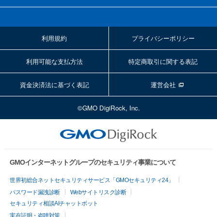
利用規約
プライバシーポリシー
利用可能な支払方法
特定商取引に関する表記
資金決済法に基づく表記
運営会社
©GMO DigiRock, Inc.
GMOインターネットグループのセキュリティ事業について
世界初総合ネットセキュリティサービス「GMOセキュリティ24」
パスワード漏洩診断
Webサイトリスク診断
セキュリティ相談AIチャットボット
実在証明・盗聴対策