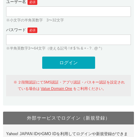
ユーザー名
必須
紹介制度
.jpドメインバックオーダー
ログイン
バリュードメインAPI
プレミアムドメイン
※小文字の半角英数字 3〜32文字
従来のバリュードメインをご利用希望の方
ユーザー登録
ドメイン・ホスティングOEM
パスワード
人気ドメインの種類
必須
従来のバリュードメインをご利用希望の方
ドメインコンシェルジュ
WHOIS検索
※半角英数字3〜64文字（使える記号 ! # $ % & + - ? . @ ^）
Value Domain Analyzer
Value Domainにログイン
Value AI Writer
外部サービスでの登録が一部未対応（Google等）
Value Domainユーザー登録
２段階認証にてSMS認証・アプリ認証・パスキー認証を設定され
外部サービスでの登録が一部未対応（Google等）
One レンタルサーバーを含む最新の機能を使う方
おすすめ
ている場合は
Value Domain One
をご利用ください。
One レンタルサーバーを含む最新の機能を使う方
おすすめ
外部サービスでログイン（新規登録）
Value Domain Oneにログイン
Yahoo! JAPAN IDやGMO IDを利用してログインや新規登録ができま
Value Domain Oneアカウント作成