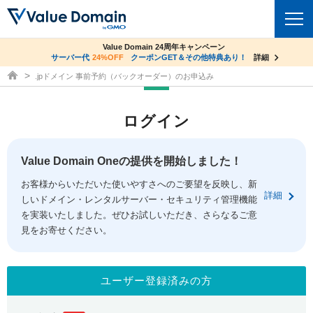
co.jpドメイン✕コアサーバーV2ビジネス応援キャンペーン
Value Domain 24周年キャンペーン
ドメイン
サーバー代
24%OFF
サーバー料金1年間無料
クーポンGET＆その他特典あり！
詳細
詳細
ドメイン取得ならバリュードメイン
.jpドメイン 事前予約（バックオーダー）のお申込み
ドメイントップ
レンタルサーバー
ログイン
ドメイン検索
サーバートップ
セキュリティ
ドメイン登録
コアサーバー
Value Domain Oneの提供を開始しました！
セキュリティトップ
サービス
ドメイン移管
お客様からいただいた使いやすさへのご要望を反映し、新
バリューサーバー
Value Domain ネットde診断
詳細
しいドメイン・レンタルサーバー・セキュリティ管理機能
サービストップ
facebook
x
ドメイン価格一覧
XREA
を実装いたしました。ぜひお試しいただき、さらなるご意
SSL証明書
見をお寄せください。
お得意様割引
ドメイン一括検索
お知らせ
サポート
Oneレンタルサーバー
サイトロック
おまかせスタート
.jpドメインオークション
マニュアル
ライブチャット
ユーザー登録済みの方
ポイント制度
gTLDオークション
NEW!
お問い合わせ