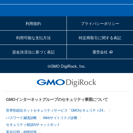
利用規約
プライバシーポリシー
利用可能な支払方法
特定商取引に関する表記
資金決済法に基づく表記
運営会社
©GMO DigiRock, Inc.
GMOインターネットグループのセキュリティ事業について
世界初総合ネットセキュリティサービス「GMOセキュリティ24」
パスワード漏洩診断
Webサイトリスク診断
セキュリティ相談AIチャットボット
実在証明・盗聴対策