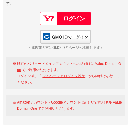
す。
以下でもログイン可能
Google
Yahoo!
以下でも登録可能
GMO ID
Amazon
Google
Yahoo!
GMO IDでログイン
※AmazonはValue Domain Oneのログイン画面へ遷移します
GMO ID
Amazon
＜連携前の方はGMO IDのページへ移動します＞
※AmazonはValue Domain Oneのアカウント作成画面へ遷移します
既存のバリュードメインアカウントへの紐付けは
Value Domain O
ne
でご利用いただけます。
ログイン後、「
マイページ > ログイン設定
」から紐付けを行って
ください。
Amazonアカウント・Googleアカウントは新しい管理パネル
Value
Domain One
でご利用いただけます。