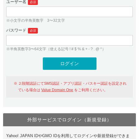
ユーザー名
必須
紹介制度
.jpドメインバックオーダー
ログイン
バリュードメインAPI
プレミアムドメイン
※小文字の半角英数字 3〜32文字
従来のバリュードメインをご利用希望の方
ユーザー登録
ドメイン・ホスティングOEM
パスワード
人気ドメインの種類
必須
従来のバリュードメインをご利用希望の方
ドメインコンシェルジュ
WHOIS検索
※半角英数字3〜64文字（使える記号 ! # $ % & + - ? . @ ^）
Value Domain Analyzer
Value Domainにログイン
Value AI Writer
外部サービスでの登録が一部未対応（Google等）
Value Domainユーザー登録
２段階認証にてSMS認証・アプリ認証・パスキー認証を設定され
外部サービスでの登録が一部未対応（Google等）
One レンタルサーバーを含む最新の機能を使う方
おすすめ
ている場合は
Value Domain One
をご利用ください。
One レンタルサーバーを含む最新の機能を使う方
おすすめ
外部サービスでログイン（新規登録）
Value Domain Oneにログイン
Yahoo! JAPAN IDやGMO IDを利用してログインや新規登録ができま
Value Domain Oneアカウント作成