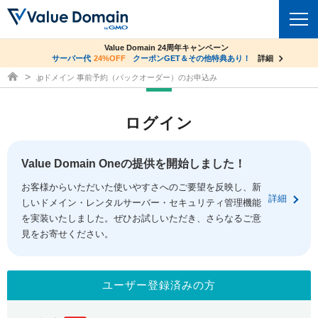
co.jpドメイン✕コアサーバーV2ビジネス応援キャンペーン
Value Domain 24周年キャンペーン
ドメイン
サーバー代
24%OFF
サーバー料金1年間無料
クーポンGET＆その他特典あり！
詳細
詳細
ドメイン取得ならバリュードメイン
.jpドメイン 事前予約（バックオーダー）のお申込み
ドメイントップ
レンタルサーバー
ログイン
ドメイン検索
サーバートップ
セキュリティ
ドメイン登録
コアサーバー
Value Domain Oneの提供を開始しました！
セキュリティトップ
サービス
ドメイン移管
お客様からいただいた使いやすさへのご要望を反映し、新
バリューサーバー
Value Domain ネットde診断
詳細
しいドメイン・レンタルサーバー・セキュリティ管理機能
サービストップ
facebook
x
ドメイン価格一覧
XREA
を実装いたしました。ぜひお試しいただき、さらなるご意
SSL証明書
見をお寄せください。
お得意様割引
ドメイン一括検索
お知らせ
サポート
Oneレンタルサーバー
サイトロック
おまかせスタート
.jpドメインオークション
マニュアル
ライブチャット
ユーザー登録済みの方
ポイント制度
gTLDオークション
NEW!
お問い合わせ