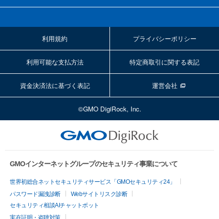
利用規約
プライバシーポリシー
利用可能な支払方法
特定商取引に関する表記
資金決済法に基づく表記
運営会社
©GMO DigiRock, Inc.
GMOインターネットグループのセキュリティ事業について
世界初総合ネットセキュリティサービス「GMOセキュリティ24」
パスワード漏洩診断
Webサイトリスク診断
セキュリティ相談AIチャットボット
実在証明・盗聴対策