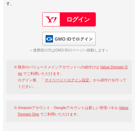
す。
以下でもログイン可能
Google
Yahoo!
以下でも登録可能
GMO ID
Amazon
Google
Yahoo!
GMO IDでログイン
※AmazonはValue Domain Oneのログイン画面へ遷移します
GMO ID
Amazon
＜連携前の方はGMO IDのページへ移動します＞
※AmazonはValue Domain Oneのアカウント作成画面へ遷移します
既存のバリュードメインアカウントへの紐付けは
Value Domain O
ne
でご利用いただけます。
ログイン後、「
マイページ > ログイン設定
」から紐付けを行って
ください。
Amazonアカウント・Googleアカウントは新しい管理パネル
Value
Domain One
でご利用いただけます。