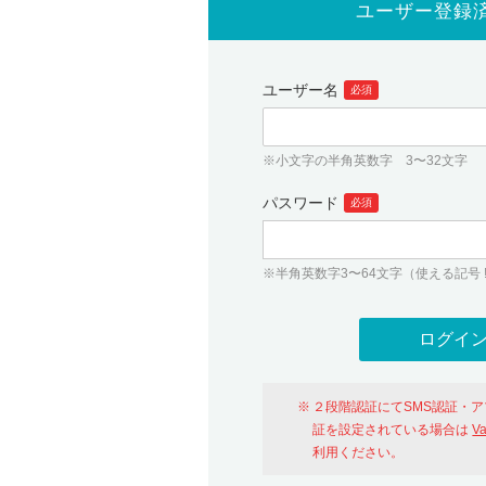
ユーザー登録
ユーザー名
必須
※小文字の半角英数字 3〜32文字
パスワード
必須
※半角英数字3〜64文字（使える記号 ! # $ %
２段階認証にてSMS認証・
証を設定されている場合は
V
利用ください。