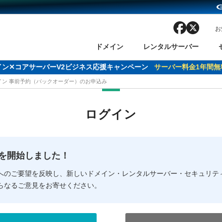
facebook
x
お
ドメイン
レンタルサーバー
ドメイン✕コアサーバーV2ビジネス応援キャンペーン
サーバー料金1年間無
メイン 事前予約（バックオーダー）のお申込み
ン検索
ーバー
 Domain ネットde診断
様割引
ドメイン登録
バリューサーバー
SSL証明書
おまかせスタート
ドメインをご利用希望の方
ドメインをご利用希望の方
One レンタルサーバ
One レンタルサーバ
おすすめ
おすすめ
ログイン
ン価格一覧
レンタルサーバー
度
ドメイン一括検索
バリュードメインAPI
オークション
ンコンシェルジュ
.jpドメインバックオーダー
Value Domain Analyzer
Domainユーザー登録
 Domainにログイン
Value Domain O
Value Domain 
NEW!
の提供を開始しました！
応（Google等）
応（Google等）
メインの種類
WHOIS検索
以下でもログ
以下でも登
へのご要望を反映し、新しいドメイン・レンタルサーバー・セキュリテ
らなるご意見をお寄せください。
Google
Google
Yahoo!
Yahoo!
※AmazonはValue Domai
※AmazonはValue Do