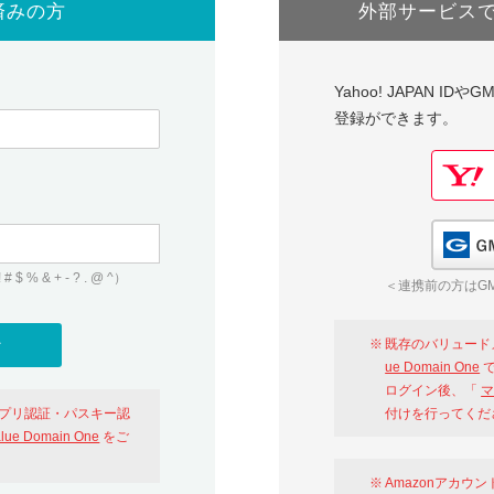
済みの方
外部サービス
Yahoo! JAPAN I
登録ができます。
 & + - ? . @ ^）
＜連携前の方はGM
既存のバリュード
ue Domain One
で
ログイン後、「
マ
アプリ認証・パスキー認
付けを行ってくだ
alue Domain One
をご
Amazonアカウ