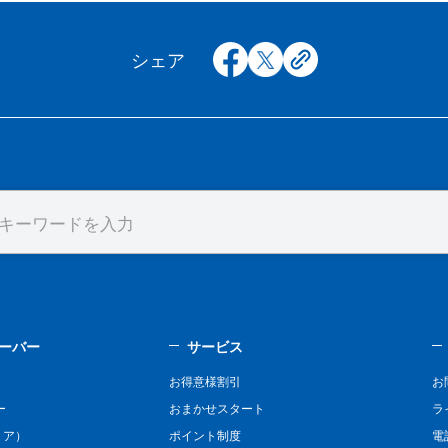
facebook
x
copy
シェア
ーバー
サービス
お得意様割引
お
ー
おまかせスタート
ラ
リア）
ポイント制度
電