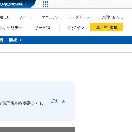
知らせ
サポート
マニュアル
ライブチャット
お問い合わせ
セキュリティ
サービス
ログイン
ユーザー登録
料
詳細
ドメイン移管
XREA
サイトロック
ポイント制度
ーを含む最新の機能を使う方
ーを含む最新の機能を使う方
.jpドメインオークション
ドメイン・ホスティングOEM
プレミアムドメイン
Value AI Writer
neアカウント作成
Oneにログイン
詳細
イン可能
録可能
ィ管理機能を実装いたし
GMO ID
GMO ID
Amazon
Amazon
n Oneのアカウント作成画面へ遷移します
main Oneのログイン画面へ遷移します