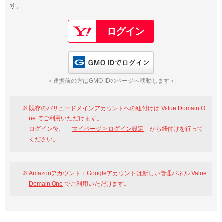
す。
以下でもログイン可能
Google
Yahoo!
以下でも登録可能
GMO ID
Amazon
Google
Yahoo!
GMO IDでログイン
※AmazonはValue Domain Oneのログイン画面へ遷移します
GMO ID
Amazon
＜連携前の方はGMO IDのページへ移動します＞
※AmazonはValue Domain Oneのアカウント作成画面へ遷移します
既存のバリュードメインアカウントへの紐付けは
Value Domain O
ne
でご利用いただけます。
ログイン後、「
マイページ > ログイン設定
」から紐付けを行って
ください。
Amazonアカウント・Googleアカウントは新しい管理パネル
Value
Domain One
でご利用いただけます。