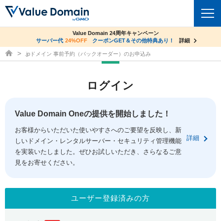
co.jpドメイン✕コアサーバーV2ビジネス応援キャンペーン
Value Domain 24周年キャンペーン
ドメイン
サーバー代
24%OFF
サーバー料金1年間無料
クーポンGET＆その他特典あり！
詳細
詳細
ドメイン取得ならバリュードメイン
.jpドメイン 事前予約（バックオーダー）のお申込み
ドメイントップ
レンタルサーバー
ログイン
ドメイン検索
サーバートップ
セキュリティ
ドメイン登録
コアサーバー
Value Domain Oneの提供を開始しました！
セキュリティトップ
サービス
ドメイン移管
お客様からいただいた使いやすさへのご要望を反映し、新
バリューサーバー
Value Domain ネットde診断
詳細
しいドメイン・レンタルサーバー・セキュリティ管理機能
サービストップ
facebook
x
ドメイン価格一覧
XREA
を実装いたしました。ぜひお試しいただき、さらなるご意
SSL証明書
見をお寄せください。
お得意様割引
ドメイン一括検索
お知らせ
サポート
Oneレンタルサーバー
サイトロック
おまかせスタート
.jpドメインオークション
マニュアル
ライブチャット
ユーザー登録済みの方
ポイント制度
gTLDオークション
NEW!
お問い合わせ