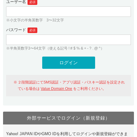
ユーザー名
必須
紹介制度
.jpドメインバックオーダー
ログイン
バリュードメインAPI
プレミアムドメイン
※小文字の半角英数字 3〜32文字
従来のバリュードメインをご利用希望の方
ユーザー登録
ドメイン・ホスティングOEM
パスワード
人気ドメインの種類
必須
従来のバリュードメインをご利用希望の方
ドメインコンシェルジュ
WHOIS検索
※半角英数字3〜64文字（使える記号 ! # $ % & + - ? . @ ^）
Value Domain Analyzer
Value Domainにログイン
Value AI Writer
外部サービスでの登録が一部未対応（Google等）
Value Domainユーザー登録
２段階認証にてSMS認証・アプリ認証・パスキー認証を設定され
外部サービスでの登録が一部未対応（Google等）
One レンタルサーバーを含む最新の機能を使う方
おすすめ
ている場合は
Value Domain One
をご利用ください。
One レンタルサーバーを含む最新の機能を使う方
おすすめ
外部サービスでログイン（新規登録）
Value Domain Oneにログイン
Yahoo! JAPAN IDやGMO IDを利用してログインや新規登録ができま
Value Domain Oneアカウント作成