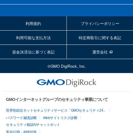
利用規約
プライバシーポリシー
利用可能な支払方法
特定商取引に関する表記
資金決済法に基づく表記
運営会社
©GMO DigiRock, Inc.
GMOインターネットグループのセキュリティ事業について
世界初総合ネットセキュリティサービス「GMOセキュリティ24」
パスワード漏洩診断
Webサイトリスク診断
セキュリティ相談AIチャットボット
実在証明・盗聴対策