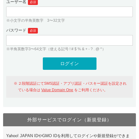
ユーザー名
必須
紹介制度
.jpドメインバックオーダー
ログイン
バリュードメインAPI
プレミアムドメイン
※小文字の半角英数字 3〜32文字
従来のバリュードメインをご利用希望の方
ユーザー登録
ドメイン・ホスティングOEM
パスワード
人気ドメインの種類
必須
従来のバリュードメインをご利用希望の方
ドメインコンシェルジュ
WHOIS検索
※半角英数字3〜64文字（使える記号 ! # $ % & + - ? . @ ^）
Value Domain Analyzer
Value Domainにログイン
Value AI Writer
外部サービスでの登録が一部未対応（Google等）
Value Domainユーザー登録
２段階認証にてSMS認証・アプリ認証・パスキー認証を設定され
外部サービスでの登録が一部未対応（Google等）
One レンタルサーバーを含む最新の機能を使う方
おすすめ
ている場合は
Value Domain One
をご利用ください。
One レンタルサーバーを含む最新の機能を使う方
おすすめ
外部サービスでログイン（新規登録）
Value Domain Oneにログイン
Yahoo! JAPAN IDやGMO IDを利用してログインや新規登録ができま
Value Domain Oneアカウント作成