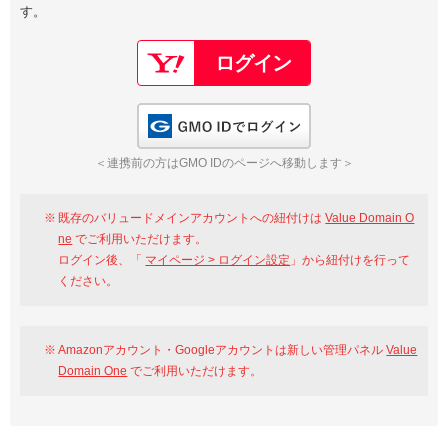
す。
以下でもログイン可能
Google
Yahoo!
以下でも登録可能
GMO ID
Amazon
Google
Yahoo!
GMO IDでログイン
※AmazonはValue Domain Oneのログイン画面へ遷移します
GMO ID
Amazon
＜連携前の方はGMO IDのページへ移動します＞
※AmazonはValue Domain Oneのアカウント作成画面へ遷移します
既存のバリュードメインアカウントへの紐付けは
Value Domain O
ne
でご利用いただけます。
ログイン後、「
マイページ > ログイン設定
」から紐付けを行って
ください。
Amazonアカウント・Googleアカウントは新しい管理パネル
Value
Domain One
でご利用いただけます。