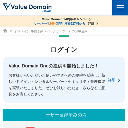
co.jpドメイン✕コアサーバーV2ビジネス応援キャンペーン
Value Domain 24周年キャンペーン
ドメイン
サーバー代
サーバー料金1年間無料
24%
OFF! 月額327円から
詳細
詳細
ドメイン取得ならバリュードメイン
.jpドメイン 事前予約（バックオーダー）のお申込み
ドメイントップ
レンタルサーバー
ログイン
ドメイン検索
サーバートップ
セキュリティ
ドメイン登録
コアサーバー
Value Domain Oneの提供を開始しました！
セキュリティトップ
サービス
ドメイン移管
お客様からいただいた使いやすさへのご要望を反映し、新
バリューサーバー
Value Domain ネットde診断
詳細
しいドメイン・レンタルサーバー・セキュリティ管理機能
サービストップ
facebook
x
ドメイン価格一覧
XREA
を実装いたしました。ぜひお試しいただき、さらなるご意
SSL証明書
見をお寄せください。
お得意様割引
ドメイン一括検索
お知らせ
サポート
Oneレンタルサーバー
サイトロック
おまかせスタート
.jpドメインオークション
マニュアル
ライブチャット
ユーザー登録済みの方
ポイント制度
gTLDオークション
NEW!
お問い合わせ