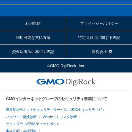
利用規約
プライバシーポリシー
利用可能な支払方法
特定商取引に関する表記
資金決済法に基づく表記
運営会社
©GMO DigiRock, Inc.
GMOインターネットグループのセキュリティ事業について
世界初総合ネットセキュリティサービス「GMOセキュリティ24」
パスワード漏洩診断
Webサイトリスク診断
セキュリティ相談AIチャットボット
実在証明・盗聴対策