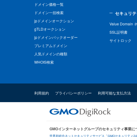
ドメイン価格一覧
ドメイン一括検索
セキュリテ
jpドメインオークション
Value Domai
gTLDオークション
SSL証明書
jpドメインバックオーダー
サイトロック
プレミアムドメイン
人気ドメインの種類
WHOIS検索
利用規約
プライバシーポリシー
利用可能な支払方法
GMOインターネットグループのセキュリティ事業に
世界初総合ネットセキュリティサービス「GMOセキュリティ2