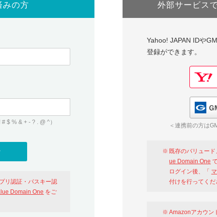
済みの方
外部サービス
Yahoo! JAPAN I
登録ができます。
 & + - ? . @ ^）
＜連携前の方はGM
既存のバリュード
ue Domain One
で
ログイン後、「
マ
アプリ認証・パスキー認
付けを行ってくだ
alue Domain One
をご
Amazonアカウ