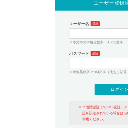
ユーザー登録
ユーザー名
必須
※小文字の半角英数字 3〜32文字
パスワード
必須
※半角英数字3〜64文字（使える記号 ! # $ %
２段階認証にてSMS認証・
証を設定されている場合は
V
利用ください。