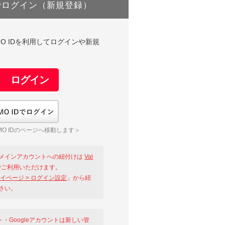
でログイン（新規登録）
DやGMO IDを利用してログインや新規
GMO IDでログイン
O IDのページへ移動します＞
メインアカウントへの紐付けは
Val
ご利用いただけます。
イページ > ログイン設定
」から紐
さい。
ント・Googleアカウントは新しい管