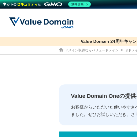
無料診断
Value Domain 24周年キャ
co.jp
ドメイン取得ならバリュードメイン
.jpド
ドメイン
レンタルサーバー
セキュリティ
サービス
ドメイ
コアサ
Value
お得意
従来のバリュー
従来のバリュー
DOMAIN
RENTAL SERVER
SECURITY
SERVICE
ドメイ
One
紹介制
ドメイントップ
サーバートップ
セキュリティトップ
サービストップ
gTLD
ドメイ
Value 
Value
Value Domain One
外部サービスでの登録が一部未対
外部サービスでの登録が一部未対
人気ド
お客様からいただいた使いやすさ
ました。ぜひお試しいただき、さ