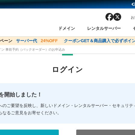
facebook
x
お
ドメイン
レンタルサーバー
ンペーン
ドメイン✕コアサーバーV2ビジネス応援キャンペーン
サーバー代
24%OFF
クーポンGET＆商品購入で必ずポイン
サーバー料金1年間
メイン 事前予約（バックオーダー）のお申込み
ン検索
ーバー
 Domain ネットde診断
様割引
ドメイン登録
バリューサーバー
SSL証明書
おまかせスタート
ドメインをご利用希望の方
ドメインをご利用希望の方
One レンタルサーバ
One レンタルサーバ
おすすめ
おすすめ
ログイン
ン価格一覧
レンタルサーバー
度
ドメイン一括検索
バリュードメインAPI
オークション
ンコンシェルジュ
.jpドメインバックオーダー
Value Domain Analyzer
Domainユーザー登録
 Domainにログイン
Value Domain O
Value Domain 
NEW!
の提供を開始しました！
応（Google等）
応（Google等）
メインの種類
WHOIS検索
以下でもログ
以下でも登
へのご要望を反映し、新しいドメイン・レンタルサーバー・セキュリテ
らなるご意見をお寄せください。
Google
Google
Yahoo!
Yahoo!
※AmazonはValue Domai
※AmazonはValue Do