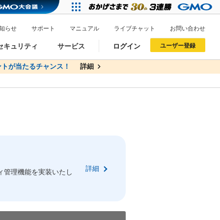
知らせ
サポート
マニュアル
ライブチャット
お問い合わせ
セキュリティ
サービス
ログイン
ユーザー登録
トが当たるチャンス！
無料
詳細
詳細
ドメイン移管
XREA
サイトロック
ポイント制度
ーを含む最新の機能を使う方
ーを含む最新の機能を使う方
.jpドメインオークション
ドメイン・ホスティングOEM
プレミアムドメイン
Value AI Writer
neアカウント作成
Oneにログイン
詳細
イン可能
録可能
ィ管理機能を実装いたし
GMO ID
GMO ID
Amazon
Amazon
n Oneのアカウント作成画面へ遷移します
main Oneのログイン画面へ遷移します