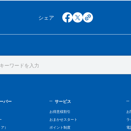
facebook
x
copy
シェア
ーバー
サービス
お得意様割引
お
ー
おまかせスタート
ラ
リア）
ポイント制度
電