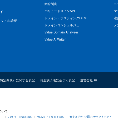
紹介制度
ユ
バリュードメインAPI
マ
ィ
ドメイン・ホスティングOEM
違
n ネットde診断
ドメインコンシェルジュ
メ
Value Domain Analyzer
Value AI Writer
特定商取引に関する表記
資金決済法に基づく表記
運営会社
ついて
セキュリティ相談AIチャットボット
4」
パスワード漏洩診断
Webサイトリスク診断