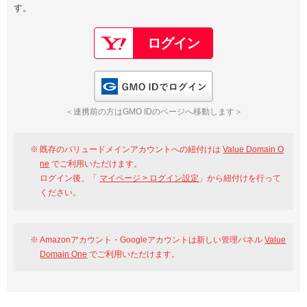
す。
以下でもログイン可能
Google
Yahoo!
以下でも登録可能
GMO ID
Amazon
Google
Yahoo!
GMO IDでログイン
※AmazonはValue Domain Oneのログイン画面へ遷移します
GMO ID
Amazon
＜連携前の方はGMO IDのページへ移動します＞
※AmazonはValue Domain Oneのアカウント作成画面へ遷移します
既存のバリュードメインアカウントへの紐付けは
Value Domain O
ne
でご利用いただけます。
ログイン後、「
マイページ > ログイン設定
」から紐付けを行って
ください。
Amazonアカウント・Googleアカウントは新しい管理パネル
Value
Domain One
でご利用いただけます。