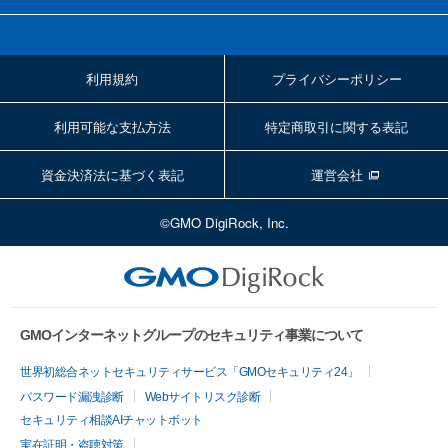
利用規約
プライバシーポリシー
利用可能な支払方法
特定商取引に関する表記
資金決済法に基づく表記
運営会社
©GMO DigiRock, Inc.
GMOインターネットグループのセキュリティ事業について
世界初総合ネットセキュリティサービス「GMOセキュリティ24」
パスワード漏洩診断
Webサイトリスク診断
セキュリティ相談AIチャットボット
実在証明・盗聴対策