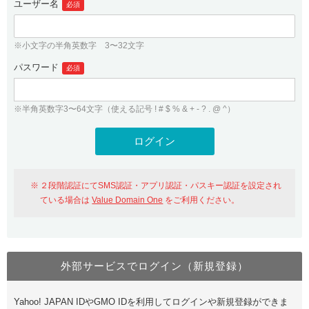
ユーザー名
必須
紹介制度
.jpドメインバックオーダー
ログイン
バリュードメインAPI
プレミアムドメイン
※小文字の半角英数字 3〜32文字
従来のバリュードメインをご利用希望の方
ユーザー登録
ドメイン・ホスティングOEM
パスワード
人気ドメインの種類
必須
従来のバリュードメインをご利用希望の方
ドメインコンシェルジュ
WHOIS検索
※半角英数字3〜64文字（使える記号 ! # $ % & + - ? . @ ^）
Value Domain Analyzer
Value Domainにログイン
Value AI Writer
外部サービスでの登録が一部未対応（Google等）
Value Domainユーザー登録
２段階認証にてSMS認証・アプリ認証・パスキー認証を設定され
外部サービスでの登録が一部未対応（Google等）
One レンタルサーバーを含む最新の機能を使う方
おすすめ
ている場合は
Value Domain One
をご利用ください。
One レンタルサーバーを含む最新の機能を使う方
おすすめ
外部サービスでログイン（新規登録）
Value Domain Oneにログイン
Yahoo! JAPAN IDやGMO IDを利用してログインや新規登録ができま
Value Domain Oneアカウント作成