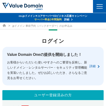
co.jpドメイン✕コアサーバーV2ビジネス応援キャンペーン
ドメイン
サーバー料金1年間無料
詳細
ドメイン取得ならバリュードメイン
.jpドメイン 事前予約（バックオーダー）のお申込み
ドメイントップ
レンタルサーバー
ログイン
ドメイン検索
サーバートップ
セキュリティ
ドメイン登録
コアサーバー
Value Domain Oneの提供を開始しました！
セキュリティトップ
サービス
ドメイン移管
お客様からいただいた使いやすさへのご要望を反映し、新
バリューサーバー
Value Domain ネットde診断
詳細
しいドメイン・レンタルサーバー・セキュリティ管理機能
サービストップ
facebook
x
ドメイン価格一覧
XREA
を実装いたしました。ぜひお試しいただき、さらなるご意
SSL証明書
見をお寄せください。
お得意様割引
ドメイン一括検索
お知らせ
サポート
Oneレンタルサーバー
サイトロック
おまかせスタート
.jpドメインオークション
マニュアル
ライブチャット
ユーザー登録済みの方
ポイント制度
gTLDオークション
NEW!
お問い合わせ