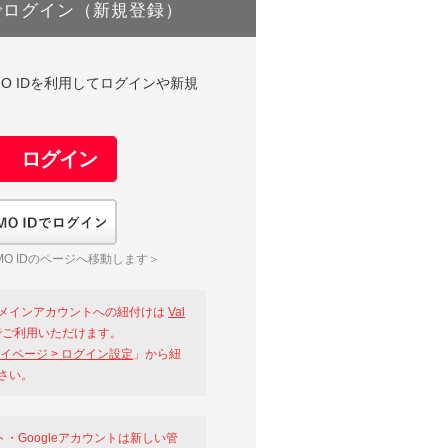
でログイン（新規登録）
DやGMO IDを利用してログインや新規
GMO IDでログイン
O IDのページへ移動します＞
メインアカウントへの紐付けは
Val
ご利用いただけます。
イページ > ログイン設定
」から紐
さい。
ント・Googleアカウントは新しい管