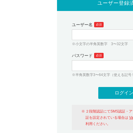
ユーザー登録
ユーザー名
必須
※小文字の半角英数字 3〜32文字
パスワード
必須
※半角英数字3〜64文字（使える記号 ! # $ %
２段階認証にてSMS認証・
証を設定されている場合は
V
利用ください。