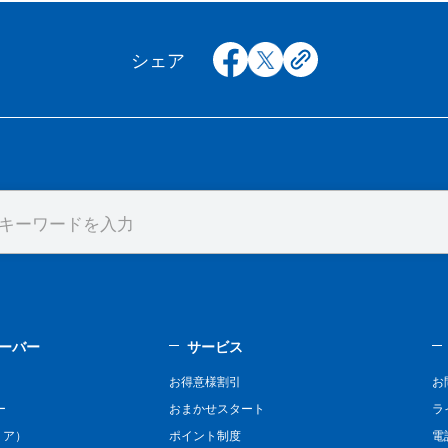
facebook
x
copy
シェア
ーバー
サービス
お得意様割引
お
ー
おまかせスタート
ラ
リア）
ポイント制度
電