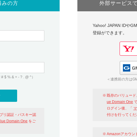
済みの方
外部サービス
Yahoo! JAPAN I
登録ができます。
 & + - ? . @ ^）
＜連携前の方はGM
既存のバリュード
ue Domain One
で
ログイン後、「
マ
アプリ認証・パスキー認
付けを行ってくだ
alue Domain One
をご
Amazonアカウ