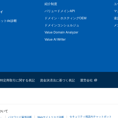
紹介制度
ユ
バリュードメインAPI
マ
ィ
ドメイン・ホスティングOEM
違
n ネットde診断
ドメインコンシェルジュ
メ
Value Domain Analyzer
Value AI Writer
特定商取引に関する表記
資金決済法に基づく表記
運営会社
ついて
セキュリティ相談AIチャットボット
4」
パスワード漏洩診断
Webサイトリスク診断