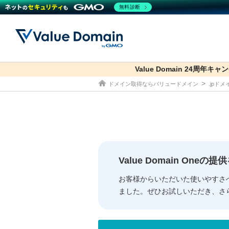
無料診断
Value Domain 24周年キャ
co.jp
ドメイン取得ならバリュードメイン
.jpド
ドメイン
レンタルサーバー
セキュリティ
サービス
ドメイ
コアサ
Value
お得意
従来のバリュー
従来のバリュー
DOMAIN
RENTAL SERVER
SECURITY
SERVICE
ドメイ
One
紹介制
ドメイントップ
サーバートップ
セキュリティトップ
サービストップ
gTLD
ドメイ
Value 
Value
Value Domain One
外部サービスでの登録が一部未対
外部サービスでの登録が一部未対
人気ド
お客様からいただいた使いやすさ
ました。ぜひお試しいただき、さ