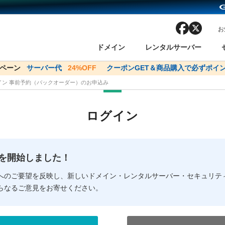
facebook
x
お
ドメイン
レンタルサーバー
ンペーン
ドメイン✕コアサーバーV2ビジネス応援キャンペーン
サーバー代
24%OFF
クーポンGET＆商品購入で必ずポイン
サーバー料金1年間
メイン 事前予約（バックオーダー）のお申込み
ン検索
ーバー
 Domain ネットde診断
様割引
ドメイン登録
バリューサーバー
SSL証明書
おまかせスタート
ドメインをご利用希望の方
ドメインをご利用希望の方
One レンタルサーバ
One レンタルサーバ
おすすめ
おすすめ
ログイン
ン価格一覧
レンタルサーバー
度
ドメイン一括検索
バリュードメインAPI
オークション
ンコンシェルジュ
.jpドメインバックオーダー
Value Domain Analyzer
Domainユーザー登録
 Domainにログイン
Value Domain O
Value Domain 
NEW!
の提供を開始しました！
応（Google等）
応（Google等）
メインの種類
WHOIS検索
以下でもログ
以下でも登
へのご要望を反映し、新しいドメイン・レンタルサーバー・セキュリテ
らなるご意見をお寄せください。
Google
Google
Yahoo!
Yahoo!
※AmazonはValue Domai
※AmazonはValue Do