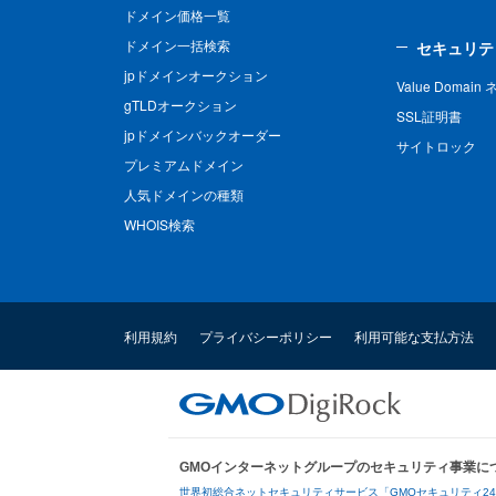
ドメイン価格一覧
ドメイン一括検索
セキュリテ
jpドメインオークション
Value Domai
gTLDオークション
SSL証明書
jpドメインバックオーダー
サイトロック
プレミアムドメイン
人気ドメインの種類
WHOIS検索
利用規約
プライバシーポリシー
利用可能な支払方法
GMOインターネットグループのセキュリティ事業に
世界初総合ネットセキュリティサービス「GMOセキュリティ2