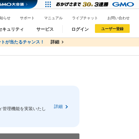
知らせ
サポート
マニュアル
ライブチャット
お問い合わせ
セキュリティ
サービス
ログイン
ユーザー登録
トが当たるチャンス！
無料
詳細
詳細
ドメイン移管
XREA
サイトロック
ポイント制度
ーを含む最新の機能を使う方
ーを含む最新の機能を使う方
.jpドメインオークション
ドメイン・ホスティングOEM
プレミアムドメイン
Value AI Writer
neアカウント作成
Oneにログイン
詳細
イン可能
録可能
ィ管理機能を実装いたし
GMO ID
GMO ID
Amazon
Amazon
n Oneのアカウント作成画面へ遷移します
main Oneのログイン画面へ遷移します