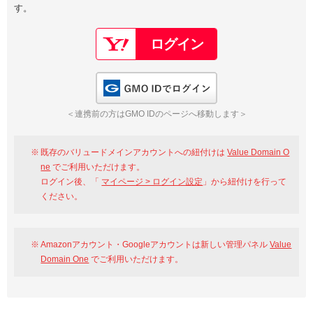
す。
以下でもログイン可能
Google
Yahoo!
以下でも登録可能
GMO ID
Amazon
Google
Yahoo!
GMO IDでログイン
※AmazonはValue Domain Oneのログイン画面へ遷移します
GMO ID
Amazon
＜連携前の方はGMO IDのページへ移動します＞
※AmazonはValue Domain Oneのアカウント作成画面へ遷移します
既存のバリュードメインアカウントへの紐付けは
Value Domain O
ne
でご利用いただけます。
ログイン後、「
マイページ > ログイン設定
」から紐付けを行って
ください。
Amazonアカウント・Googleアカウントは新しい管理パネル
Value
Domain One
でご利用いただけます。