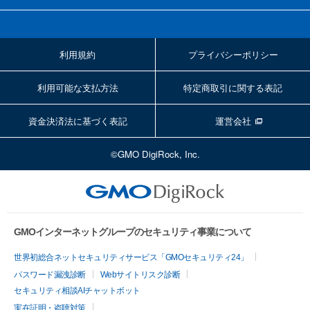
利用規約
プライバシーポリシー
利用可能な支払方法
特定商取引に関する表記
資金決済法に基づく表記
運営会社
©GMO DigiRock, Inc.
GMOインターネットグループのセキュリティ事業について
世界初総合ネットセキュリティサービス「GMOセキュリティ24」
パスワード漏洩診断
Webサイトリスク診断
セキュリティ相談AIチャットボット
実在証明・盗聴対策