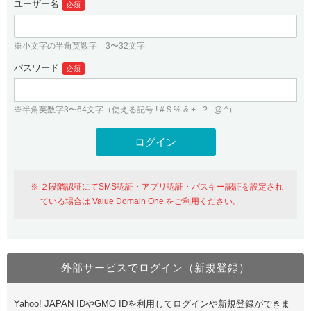
ユーザー名
必須
紹介制度
.jpドメインバックオーダー
ログイン
バリュードメインAPI
プレミアムドメイン
※小文字の半角英数字 3〜32文字
従来のバリュードメインをご利用希望の方
ユーザー登録
ドメイン・ホスティングOEM
パスワード
人気ドメインの種類
必須
従来のバリュードメインをご利用希望の方
ドメインコンシェルジュ
WHOIS検索
※半角英数字3〜64文字（使える記号 ! # $ % & + - ? . @ ^）
Value Domain Analyzer
Value Domainにログイン
Value AI Writer
外部サービスでの登録が一部未対応（Google等）
Value Domainユーザー登録
２段階認証にてSMS認証・アプリ認証・パスキー認証を設定され
外部サービスでの登録が一部未対応（Google等）
One レンタルサーバーを含む最新の機能を使う方
おすすめ
ている場合は
Value Domain One
をご利用ください。
One レンタルサーバーを含む最新の機能を使う方
おすすめ
外部サービスでログイン（新規登録）
Value Domain Oneにログイン
Yahoo! JAPAN IDやGMO IDを利用してログインや新規登録ができま
Value Domain Oneアカウント作成