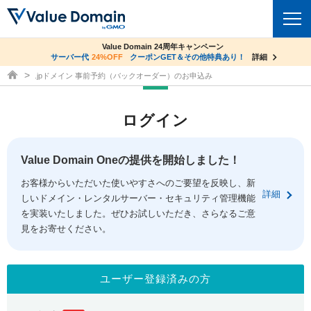
co.jpドメイン✕コアサーバーV2ビジネス応援キャンペーン
Value Domain 24周年キャンペーン
ドメイン
サーバー代
24%OFF
サーバー料金1年間無料
クーポンGET＆その他特典あり！
詳細
詳細
ドメイン取得ならバリュードメイン
.jpドメイン 事前予約（バックオーダー）のお申込み
ドメイントップ
レンタルサーバー
ログイン
ドメイン検索
サーバートップ
セキュリティ
ドメイン登録
コアサーバー
Value Domain Oneの提供を開始しました！
セキュリティトップ
サービス
ドメイン移管
お客様からいただいた使いやすさへのご要望を反映し、新
バリューサーバー
Value Domain ネットde診断
詳細
しいドメイン・レンタルサーバー・セキュリティ管理機能
サービストップ
facebook
x
ドメイン価格一覧
XREA
を実装いたしました。ぜひお試しいただき、さらなるご意
SSL証明書
見をお寄せください。
お得意様割引
ドメイン一括検索
お知らせ
サポート
Oneレンタルサーバー
サイトロック
おまかせスタート
.jpドメインオークション
マニュアル
ライブチャット
ユーザー登録済みの方
ポイント制度
gTLDオークション
NEW!
お問い合わせ