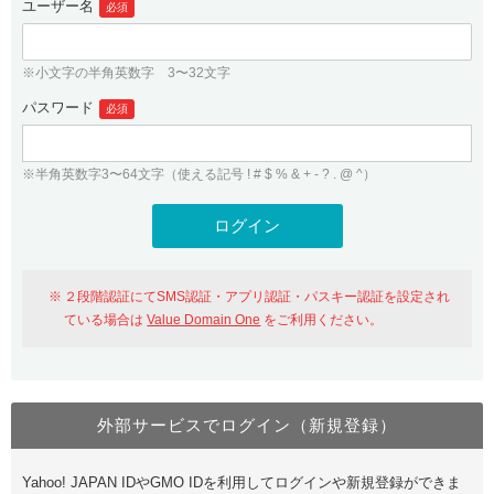
ユーザー名
必須
紹介制度
.jpドメインバックオーダー
ログイン
バリュードメインAPI
プレミアムドメイン
※小文字の半角英数字 3〜32文字
従来のバリュードメインをご利用希望の方
ユーザー登録
ドメイン・ホスティングOEM
パスワード
人気ドメインの種類
必須
従来のバリュードメインをご利用希望の方
ドメインコンシェルジュ
WHOIS検索
※半角英数字3〜64文字（使える記号 ! # $ % & + - ? . @ ^）
Value Domain Analyzer
Value Domainにログイン
Value AI Writer
外部サービスでの登録が一部未対応（Google等）
Value Domainユーザー登録
２段階認証にてSMS認証・アプリ認証・パスキー認証を設定され
外部サービスでの登録が一部未対応（Google等）
One レンタルサーバーを含む最新の機能を使う方
おすすめ
ている場合は
Value Domain One
をご利用ください。
One レンタルサーバーを含む最新の機能を使う方
おすすめ
外部サービスでログイン（新規登録）
Value Domain Oneにログイン
Yahoo! JAPAN IDやGMO IDを利用してログインや新規登録ができま
Value Domain Oneアカウント作成