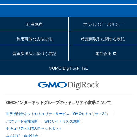
利用規約
プライバシーポリシー
利用可能な支払方法
特定商取引に関する表記
資金決済法に基づく表記
運営会社
©GMO DigiRock, Inc.
GMOインターネットグループのセキュリティ事業について
世界初総合ネットセキュリティサービス「GMOセキュリティ24」
パスワード漏洩診断
Webサイトリスク診断
セキュリティ相談AIチャットボット
実在証明・盗聴対策