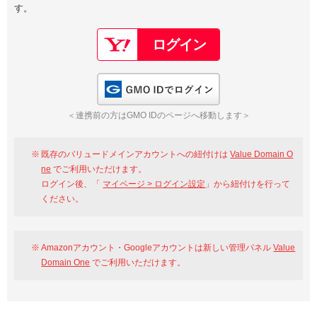
す。
以下でもログイン可能
Google
Yahoo!
以下でも登録可能
GMO ID
Amazon
Google
Yahoo!
GMO IDでログイン
※AmazonはValue Domain Oneのログイン画面へ遷移します
GMO ID
Amazon
＜連携前の方はGMO IDのページへ移動します＞
※AmazonはValue Domain Oneのアカウント作成画面へ遷移します
既存のバリュードメインアカウントへの紐付けは
Value Domain O
ne
でご利用いただけます。
ログイン後、「
マイページ > ログイン設定
」から紐付けを行って
ください。
Amazonアカウント・Googleアカウントは新しい管理パネル
Value
Domain One
でご利用いただけます。