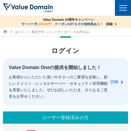
co.jpドメイン✕コアサーバーV2ビジネス応援キャンペーン
Value Domain 24周年キャンペーン
ドメイン
サーバー代
24%OFF
サーバー料金1年間無料
クーポンGET＆その他特典あり！
詳細
詳細
ドメイン取得ならバリュードメイン
.jpドメイン 事前予約（バックオーダー）のお申込み
ドメイントップ
レンタルサーバー
ログイン
ドメイン検索
サーバートップ
セキュリティ
ドメイン登録
コアサーバー
Value Domain Oneの提供を開始しました！
セキュリティトップ
サービス
ドメイン移管
お客様からいただいた使いやすさへのご要望を反映し、新
バリューサーバー
Value Domain ネットde診断
詳細
しいドメイン・レンタルサーバー・セキュリティ管理機能
サービストップ
facebook
x
ドメイン価格一覧
XREA
を実装いたしました。ぜひお試しいただき、さらなるご意
SSL証明書
見をお寄せください。
お得意様割引
ドメイン一括検索
お知らせ
サポート
Oneレンタルサーバー
サイトロック
おまかせスタート
.jpドメインオークション
マニュアル
ライブチャット
ユーザー登録済みの方
ポイント制度
gTLDオークション
NEW!
お問い合わせ