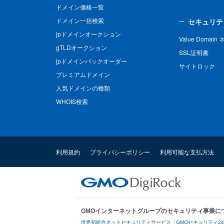
ドメイン価格一覧
ドメイン一括検索
セキュリテ
jpドメインオークション
Value Domai
gTLDオークション
SSL証明書
jpドメインバックオーダー
サイトロック
プレミアムドメイン
人気ドメインの種類
WHOIS検索
利用規約
プライバシーポリシー
利用可能な支払方法
GMOインターネットグループのセキュリティ事業に
世界初総合ネットセキュリティサービス「GMOセキュリティ2