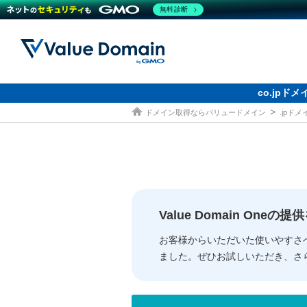
無料診断
co.jp
ドメイン取得ならバリュードメイン
.jpド
ドメイン
レンタルサーバー
セキュリティ
サービス
ドメイ
コアサ
Value
お得意
従来のバリュー
従来のバリュー
DOMAIN
RENTAL SERVER
SECURITY
SERVICE
ドメイ
One
紹介制
ドメイントップ
サーバートップ
セキュリティトップ
サービストップ
gTLD
ドメイ
Value 
Value
Value Domain One
外部サービスでの登録が一部未対
外部サービスでの登録が一部未対
人気ド
お客様からいただいた使いやすさ
ました。ぜひお試しいただき、さ