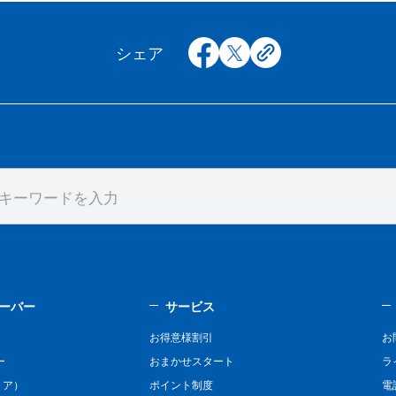
facebook
x
copy
シェア
ーバー
サービス
お得意様割引
お
ー
おまかせスタート
ラ
リア）
ポイント制度
電