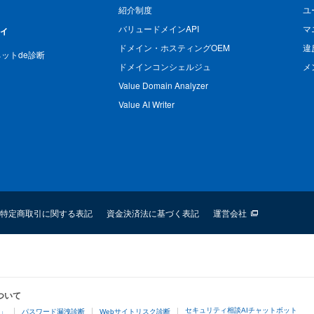
紹介制度
ユ
バリュードメインAPI
マ
ィ
ドメイン・ホスティングOEM
違
n ネットde診断
ドメインコンシェルジュ
メ
Value Domain Analyzer
Value AI Writer
特定商取引に関する表記
資金決済法に基づく表記
運営会社
ついて
セキュリティ相談AIチャットボット
4」
パスワード漏洩診断
Webサイトリスク診断