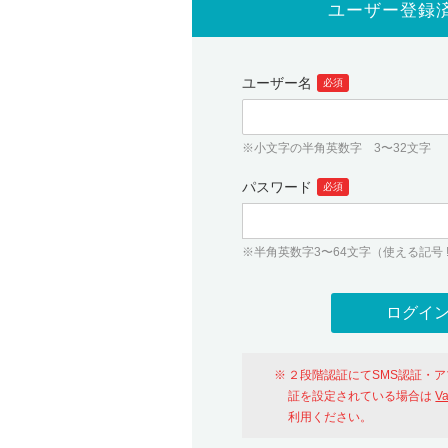
ユーザー登録
ユーザー名
必須
※小文字の半角英数字 3〜32文字
パスワード
必須
※半角英数字3〜64文字（使える記号 ! # $ %
２段階認証にてSMS認証・
証を設定されている場合は
V
利用ください。