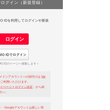
でログイン（新規登録）
DやGMO IDを利用してログインや新規
GMO IDでログイン
O IDのページへ移動します＞
メインアカウントへの紐付けは
Val
ご利用いただけます。
イページ > ログイン設定
」から紐
さい。
ント・Googleアカウントは新しい管