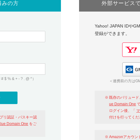
済みの方
外部サービス
Yahoo! JAPAN I
登録ができます。
 & + - ? . @ ^）
＜連携前の方はGM
既存のバリュード
ue Domain One
で
ログイン後、「
マ
アプリ認証・パスキー認
付けを行ってくだ
alue Domain One
をご
Amazonアカウ