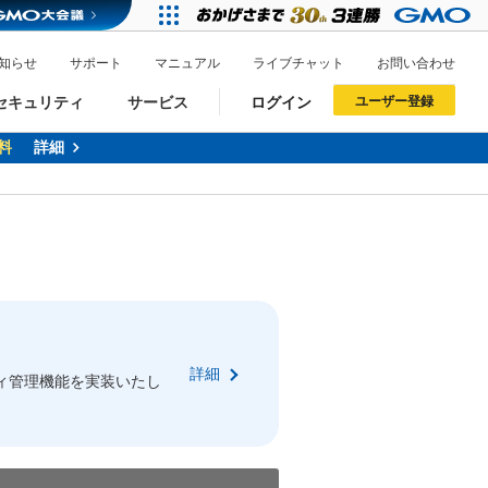
知らせ
サポート
マニュアル
ライブチャット
お問い合わせ
セキュリティ
サービス
ログイン
ユーザー登録
料
詳細
ドメイン移管
XREA
サイトロック
ポイント制度
ーを含む最新の機能を使う方
ーを含む最新の機能を使う方
.jpドメインオークション
ドメイン・ホスティングOEM
プレミアムドメイン
Value AI Writer
neアカウント作成
Oneにログイン
詳細
イン可能
録可能
ィ管理機能を実装いたし
GMO ID
GMO ID
Amazon
Amazon
n Oneのアカウント作成画面へ遷移します
main Oneのログイン画面へ遷移します