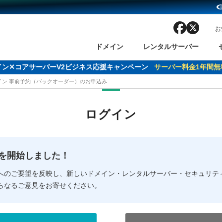
facebook
x
お
ドメイン
レンタルサーバー
ドメイン✕コアサーバーV2ビジネス応援キャンペーン
サーバー料金1年間無
メイン 事前予約（バックオーダー）のお申込み
ン検索
ーバー
 Domain ネットde診断
様割引
ドメイン登録
バリューサーバー
SSL証明書
おまかせスタート
ドメインをご利用希望の方
ドメインをご利用希望の方
One レンタルサーバ
One レンタルサーバ
おすすめ
おすすめ
ログイン
ン価格一覧
レンタルサーバー
度
ドメイン一括検索
バリュードメインAPI
オークション
ンコンシェルジュ
.jpドメインバックオーダー
Value Domain Analyzer
Domainユーザー登録
 Domainにログイン
Value Domain O
Value Domain 
NEW!
の提供を開始しました！
応（Google等）
応（Google等）
メインの種類
WHOIS検索
以下でもログ
以下でも登
へのご要望を反映し、新しいドメイン・レンタルサーバー・セキュリテ
らなるご意見をお寄せください。
Google
Google
Yahoo!
Yahoo!
※AmazonはValue Domai
※AmazonはValue Do