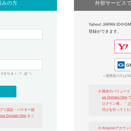
済みの方
外部サービス
Yahoo! JAPAN I
登録ができます。
 & + - ? . @ ^）
＜連携前の方はGM
既存のバリュード
ue Domain One
で
ログイン後、「
マ
アプリ認証・パスキー認
付けを行ってくだ
alue Domain One
をご
Amazonアカウ