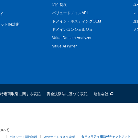
紹介制度
ユ
バリュードメインAPI
マ
ィ
ドメイン・ホスティングOEM
違
n ネットde診断
ドメインコンシェルジュ
メ
Value Domain Analyzer
Value AI Writer
特定商取引に関する表記
資金決済法に基づく表記
運営会社
ついて
セキュリティ相談AIチャットボット
4」
パスワード漏洩診断
Webサイトリスク診断