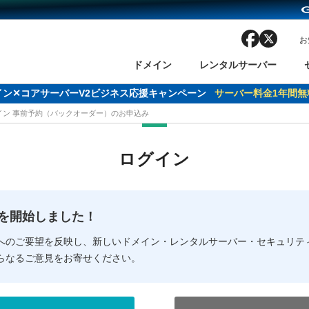
facebook
x
お
ドメイン
レンタルサーバー
ドメイン✕コアサーバーV2ビジネス応援キャンペーン
サーバー料金1年間無
メイン 事前予約（バックオーダー）のお申込み
ン検索
ーバー
 Domain ネットde診断
様割引
ドメイン登録
バリューサーバー
SSL証明書
おまかせスタート
ドメインをご利用希望の方
ドメインをご利用希望の方
One レンタルサーバ
One レンタルサーバ
おすすめ
おすすめ
ログイン
ン価格一覧
レンタルサーバー
度
ドメイン一括検索
バリュードメインAPI
オークション
ンコンシェルジュ
.jpドメインバックオーダー
Value Domain Analyzer
Domainユーザー登録
 Domainにログイン
Value Domain O
Value Domain 
NEW!
の提供を開始しました！
応（Google等）
応（Google等）
メインの種類
WHOIS検索
以下でもログ
以下でも登
へのご要望を反映し、新しいドメイン・レンタルサーバー・セキュリテ
らなるご意見をお寄せください。
Google
Google
Yahoo!
Yahoo!
※AmazonはValue Domai
※AmazonはValue Do