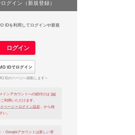
でログイン（新規登録）
DやGMO IDを利用してログインや新規
GMO IDでログイン
O IDのページへ移動します＞
メインアカウントへの紐付けは
Val
ご利用いただけます。
イページ > ログイン設定
」から紐
さい。
ント・Googleアカウントは新しい管