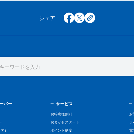
facebook
x
copy
シェア
ーバー
サービス
お得意様割引
お
ー
おまかせスタート
ラ
リア）
ポイント制度
電