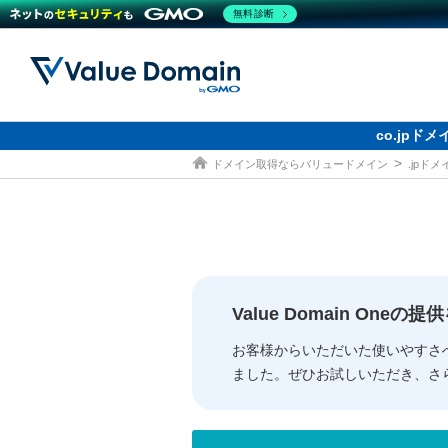
無料診断
co.jp
ドメイン取得ならバリュードメイン
.jpド
ドメイン
レンタルサーバー
セキュリティ
サービス
ドメイ
コアサ
Value
お得意
従来のバリュー
従来のバリュー
DOMAIN
RENTAL SERVER
SECURITY
SERVICE
ドメイ
One
紹介制
ドメイントップ
サーバートップ
セキュリティトップ
サービストップ
gTLD
ドメイ
Value 
Value
Value Domain One
外部サービスでの登録が一部未対
外部サービスでの登録が一部未対
人気ド
お客様からいただいた使いやすさ
ました。ぜひお試しいただき、さ