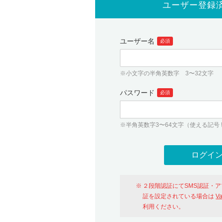
ユーザー登録
ユーザー名
必須
※小文字の半角英数字 3〜32文字
パスワード
必須
※半角英数字3〜64文字（使える記号 ! # $ %
２段階認証にてSMS認証・
証を設定されている場合は
V
利用ください。