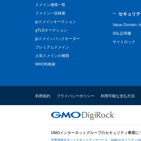
ドメイン価格一覧
ドメイン一括検索
セキュリテ
jpドメインオークション
Value Domai
gTLDオークション
SSL証明書
jpドメインバックオーダー
サイトロック
プレミアムドメイン
人気ドメインの種類
WHOIS検索
利用規約
プライバシーポリシー
利用可能な支払方法
GMOインターネットグループのセキュリティ事業に
世界初総合ネットセキュリティサービス「GMOセキュリティ2