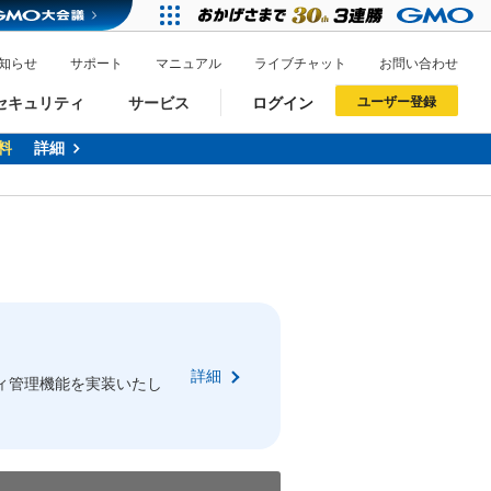
知らせ
サポート
マニュアル
ライブチャット
お問い合わせ
セキュリティ
サービス
ログイン
ユーザー登録
料
詳細
ドメイン移管
XREA
サイトロック
ポイント制度
ーを含む最新の機能を使う方
ーを含む最新の機能を使う方
.jpドメインオークション
ドメイン・ホスティングOEM
プレミアムドメイン
Value AI Writer
neアカウント作成
Oneにログイン
詳細
イン可能
録可能
ィ管理機能を実装いたし
GMO ID
GMO ID
Amazon
Amazon
n Oneのアカウント作成画面へ遷移します
main Oneのログイン画面へ遷移します