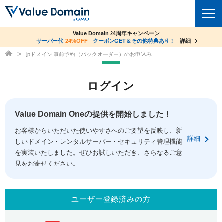
co.jpドメイン✕コアサーバーV2ビジネス応援キャンペーン
Value Domain 24周年キャンペーン
ドメイン
サーバー代
24%OFF
サーバー料金1年間無料
クーポンGET＆その他特典あり！
詳細
詳細
ドメイン取得ならバリュードメイン
.jpドメイン 事前予約（バックオーダー）のお申込み
ドメイントップ
レンタルサーバー
ログイン
ドメイン検索
サーバートップ
セキュリティ
ドメイン登録
コアサーバー
Value Domain Oneの提供を開始しました！
セキュリティトップ
サービス
ドメイン移管
お客様からいただいた使いやすさへのご要望を反映し、新
バリューサーバー
Value Domain ネットde診断
詳細
しいドメイン・レンタルサーバー・セキュリティ管理機能
サービストップ
facebook
x
ドメイン価格一覧
XREA
を実装いたしました。ぜひお試しいただき、さらなるご意
SSL証明書
見をお寄せください。
お得意様割引
ドメイン一括検索
お知らせ
サポート
Oneレンタルサーバー
サイトロック
おまかせスタート
.jpドメインオークション
マニュアル
ライブチャット
ユーザー登録済みの方
ポイント制度
gTLDオークション
NEW!
お問い合わせ