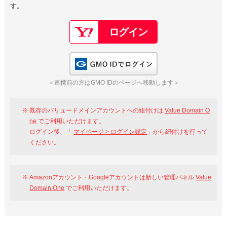
す。
以下でもログイン可能
Google
Yahoo!
以下でも登録可能
GMO ID
Amazon
Google
Yahoo!
GMO IDでログイン
※AmazonはValue Domain Oneのログイン画面へ遷移します
GMO ID
Amazon
＜連携前の方はGMO IDのページへ移動します＞
※AmazonはValue Domain Oneのアカウント作成画面へ遷移します
既存のバリュードメインアカウントへの紐付けは
Value Domain O
ne
でご利用いただけます。
ログイン後、「
マイページ > ログイン設定
」から紐付けを行って
ください。
Amazonアカウント・Googleアカウントは新しい管理パネル
Value
Domain One
でご利用いただけます。