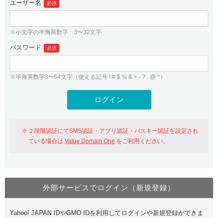
ユーザー名
必須
紹介制度
.jpドメインバックオーダー
ログイン
バリュードメインAPI
プレミアムドメイン
※小文字の半角英数字 3〜32文字
従来のバリュードメインをご利用希望の方
ユーザー登録
ドメイン・ホスティングOEM
パスワード
人気ドメインの種類
必須
従来のバリュードメインをご利用希望の方
ドメインコンシェルジュ
WHOIS検索
※半角英数字3〜64文字（使える記号 ! # $ % & + - ? . @ ^）
Value Domain Analyzer
Value Domainにログイン
Value AI Writer
外部サービスでの登録が一部未対応（Google等）
Value Domainユーザー登録
２段階認証にてSMS認証・アプリ認証・パスキー認証を設定され
外部サービスでの登録が一部未対応（Google等）
One レンタルサーバーを含む最新の機能を使う方
おすすめ
ている場合は
Value Domain One
をご利用ください。
One レンタルサーバーを含む最新の機能を使う方
おすすめ
外部サービスでログイン（新規登録）
Value Domain Oneにログイン
Yahoo! JAPAN IDやGMO IDを利用してログインや新規登録ができま
Value Domain Oneアカウント作成