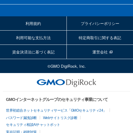
利用規約
プライバシーポリシー
利用可能な支払方法
特定商取引に関する表記
資金決済法に基づく表記
運営会社
©GMO DigiRock, Inc.
GMOインターネットグループのセキュリティ事業について
世界初総合ネットセキュリティサービス「GMOセキュリティ24」
パスワード漏洩診断
Webサイトリスク診断
セキュリティ相談AIチャットボット
実在証明・盗聴対策