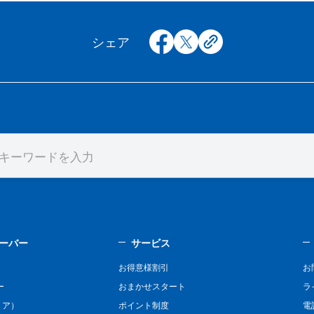
facebook
x
copy
シェア
ーバー
サービス
お得意様割引
お
ー
おまかせスタート
ラ
リア）
ポイント制度
電