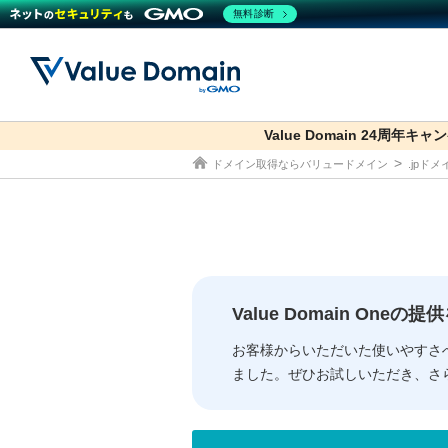
無料診断
Value Domain 24周年キャ
co.jp
ドメイン取得ならバリュードメイン
.jpド
ドメイン
レンタルサーバー
セキュリティ
サービス
ドメイ
コアサ
Value
お得意
従来のバリュー
従来のバリュー
DOMAIN
RENTAL SERVER
SECURITY
SERVICE
ドメイ
One
紹介制
ドメイントップ
サーバートップ
セキュリティトップ
サービストップ
gTLD
ドメイ
Value 
Value
Value Domain One
外部サービスでの登録が一部未対
外部サービスでの登録が一部未対
人気ド
お客様からいただいた使いやすさ
ました。ぜひお試しいただき、さ