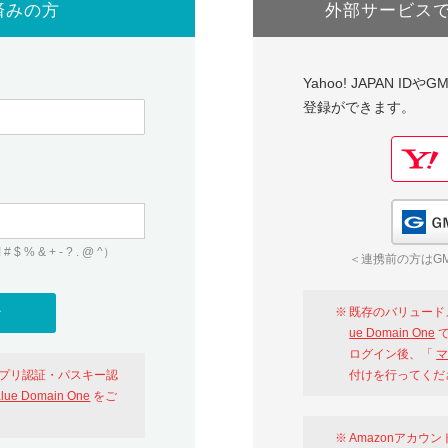
済みの方
外部サービス
Yahoo! JAPAN I
登録ができます。
 & + - ? . @ ^）
＜連携前の方はGM
既存のバリュード
ue Domain One
で
ログイン後、「
マ
アプリ認証・パスキー認
付けを行ってくだ
alue Domain One
をご
Amazonアカウ