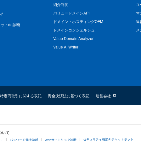
紹介制度
ユ
バリュードメインAPI
マ
ィ
ドメイン・ホスティングOEM
違
n ネットde診断
ドメインコンシェルジュ
メ
Value Domain Analyzer
Value AI Writer
特定商取引に関する表記
資金決済法に基づく表記
運営会社
ついて
セキュリティ相談AIチャットボット
4」
パスワード漏洩診断
Webサイトリスク診断