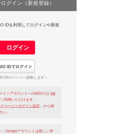
でログイン（新規登録）
DやGMO IDを利用してログインや新規
GMO IDでログイン
O IDのページへ移動します＞
メインアカウントへの紐付けは
Val
ご利用いただけます。
イページ > ログイン設定
」から紐
さい。
ント・Googleアカウントは新しい管