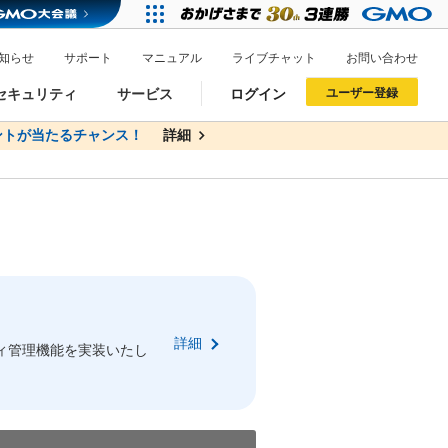
知らせ
サポート
マニュアル
ライブチャット
お問い合わせ
セキュリティ
サービス
ログイン
ユーザー登録
トが当たるチャンス！
無料
詳細
詳細
ドメイン移管
XREA
サイトロック
ポイント制度
ーを含む最新の機能を使う方
ーを含む最新の機能を使う方
.jpドメインオークション
ドメイン・ホスティングOEM
プレミアムドメイン
Value AI Writer
neアカウント作成
Oneにログイン
詳細
イン可能
録可能
ィ管理機能を実装いたし
GMO ID
GMO ID
Amazon
Amazon
n Oneのアカウント作成画面へ遷移します
main Oneのログイン画面へ遷移します