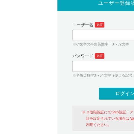
ユーザー登録
ユーザー名
必須
※小文字の半角英数字 3〜32文字
パスワード
必須
※半角英数字3〜64文字（使える記号 ! # $ %
２段階認証にてSMS認証・
証を設定されている場合は
V
利用ください。