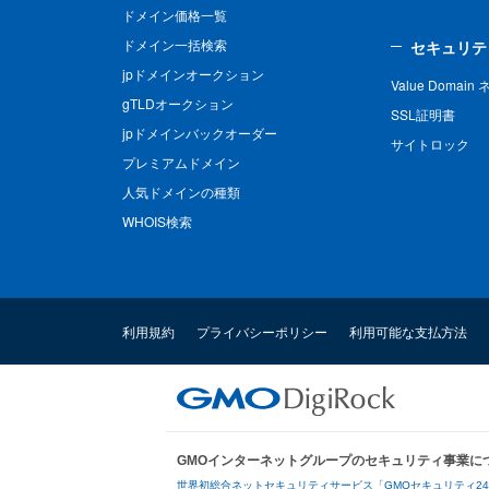
ドメイン価格一覧
ドメイン一括検索
セキュリテ
jpドメインオークション
Value Domai
gTLDオークション
SSL証明書
jpドメインバックオーダー
サイトロック
プレミアムドメイン
人気ドメインの種類
WHOIS検索
利用規約
プライバシーポリシー
利用可能な支払方法
GMOインターネットグループのセキュリティ事業に
世界初総合ネットセキュリティサービス「GMOセキュリティ2