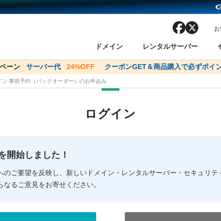
facebook
x
お
ドメイン
レンタルサーバー
ンペーン
ドメイン✕コアサーバーV2ビジネス応援キャンペーン
サーバー代
24%OFF
クーポンGET＆商品購入で必ずポイン
サーバー料金1年間
メイン 事前予約（バックオーダー）のお申込み
ン検索
ーバー
 Domain ネットde診断
様割引
ドメイン登録
バリューサーバー
SSL証明書
おまかせスタート
ドメインをご利用希望の方
ドメインをご利用希望の方
One レンタルサーバ
One レンタルサーバ
おすすめ
おすすめ
ログイン
ン価格一覧
レンタルサーバー
度
ドメイン一括検索
バリュードメインAPI
オークション
ンコンシェルジュ
.jpドメインバックオーダー
Value Domain Analyzer
Domainユーザー登録
 Domainにログイン
Value Domain O
Value Domain 
NEW!
の提供を開始しました！
応（Google等）
応（Google等）
メインの種類
WHOIS検索
以下でもログ
以下でも登
へのご要望を反映し、新しいドメイン・レンタルサーバー・セキュリテ
らなるご意見をお寄せください。
Google
Google
Yahoo!
Yahoo!
※AmazonはValue Domai
※AmazonはValue Do