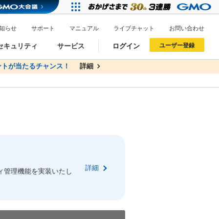
知らせ
サポート
マニュアル
ライブチャット
お問い合わせ
セキュリティ
サービス
ログイン
ユーザー登録
トが当たるチャンス！
無料
詳細
詳細
ドメイン移管
XREA
サイトロック
ポイント制度
ーを含む最新の機能を使う方
ーを含む最新の機能を使う方
.jpドメインオークション
ドメイン・ホスティングOEM
プレミアムドメイン
Value AI Writer
neアカウント作成
Oneにログイン
詳細
イン可能
録可能
ィ管理機能を実装いたし
GMO ID
GMO ID
Amazon
Amazon
n Oneのアカウント作成画面へ遷移します
main Oneのログイン画面へ遷移します