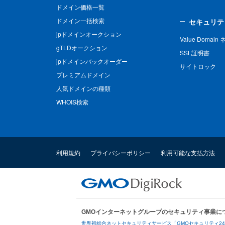
ドメイン価格一覧
ドメイン一括検索
セキュリテ
jpドメインオークション
Value Domai
gTLDオークション
SSL証明書
jpドメインバックオーダー
サイトロック
プレミアムドメイン
人気ドメインの種類
WHOIS検索
利用規約
プライバシーポリシー
利用可能な支払方法
GMOインターネットグループのセキュリティ事業に
世界初総合ネットセキュリティサービス「GMOセキュリティ2