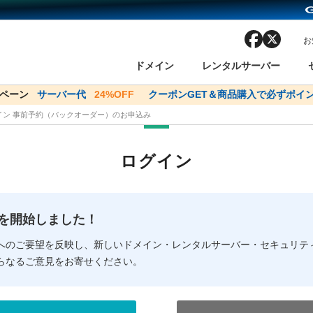
facebook
x
お
ドメイン
レンタルサーバー
ンペーン
ドメイン✕コアサーバーV2ビジネス応援キャンペーン
サーバー代
24%OFF
クーポンGET＆商品購入で必ずポイン
サーバー料金1年間
メイン 事前予約（バックオーダー）のお申込み
ン検索
ーバー
 Domain ネットde診断
様割引
ドメイン登録
バリューサーバー
SSL証明書
おまかせスタート
ドメインをご利用希望の方
ドメインをご利用希望の方
One レンタルサーバ
One レンタルサーバ
おすすめ
おすすめ
ログイン
ン価格一覧
レンタルサーバー
度
ドメイン一括検索
バリュードメインAPI
オークション
ンコンシェルジュ
.jpドメインバックオーダー
Value Domain Analyzer
Domainユーザー登録
 Domainにログイン
Value Domain O
Value Domain 
NEW!
の提供を開始しました！
応（Google等）
応（Google等）
メインの種類
WHOIS検索
以下でもログ
以下でも登
へのご要望を反映し、新しいドメイン・レンタルサーバー・セキュリテ
らなるご意見をお寄せください。
Google
Google
Yahoo!
Yahoo!
※AmazonはValue Domai
※AmazonはValue Do