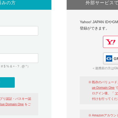
済みの方
外部サービス
Yahoo! JAPAN I
登録ができます。
 & + - ? . @ ^）
＜連携前の方はGM
既存のバリュード
ue Domain One
で
ログイン後、「
マ
アプリ認証・パスキー認
付けを行ってくだ
alue Domain One
をご
Amazonアカウ