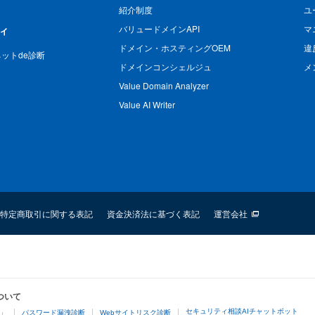
紹介制度
ユ
バリュードメインAPI
マ
ィ
ドメイン・ホスティングOEM
違
n ネットde診断
ドメインコンシェルジュ
メ
Value Domain Analyzer
Value AI Writer
特定商取引に関する表記
資金決済法に基づく表記
運営会社
ついて
セキュリティ相談AIチャットボット
4」
パスワード漏洩診断
Webサイトリスク診断