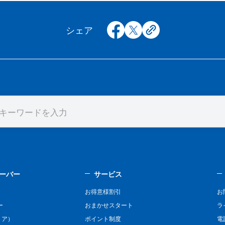
facebook
x
copy
シェア
ーバー
サービス
お得意様割引
お
ー
おまかせスタート
ラ
リア）
ポイント制度
電