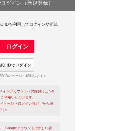
でログイン（新規登録）
DやGMO IDを利用してログインや新規
GMO IDでログイン
O IDのページへ移動します＞
メインアカウントへの紐付けは
Val
ご利用いただけます。
イページ > ログイン設定
」から紐
さい。
ント・Googleアカウントは新しい管