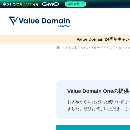
無料診断
Value Domain 24周年キャ
co.jp
ドメイン取得ならバリュードメイン
.jpド
ドメイン
レンタルサーバー
セキュリティ
サービス
ドメイ
コアサ
Value
お得意
従来のバリュー
従来のバリュー
DOMAIN
RENTAL SERVER
SECURITY
SERVICE
ドメイ
One
紹介制
ドメイントップ
サーバートップ
セキュリティトップ
サービストップ
gTLD
ドメイ
Value 
Value
Value Domain One
外部サービスでの登録が一部未対
外部サービスでの登録が一部未対
人気ド
お客様からいただいた使いやすさ
ました。ぜひお試しいただき、さ