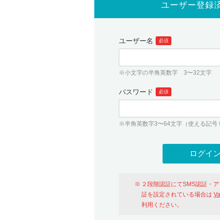
ユーザー登録
ユーザー名
必須
※小文字の半角英数字 3〜32文字
パスワード
必須
※半角英数字3〜64文字（使える記号 ! # $ %
２段階認証にてSMS認証・
証を設定されている場合は
V
利用ください。