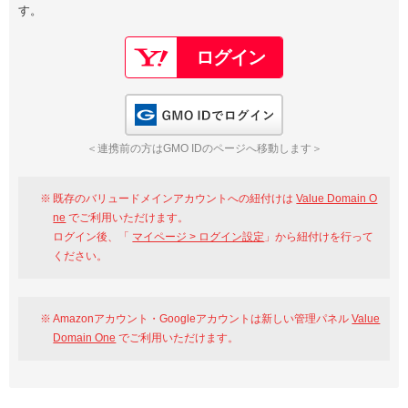
す。
以下でもログイン可能
Google
Yahoo!
以下でも登録可能
GMO ID
Amazon
Google
Yahoo!
GMO IDでログイン
※AmazonはValue Domain Oneのログイン画面へ遷移します
GMO ID
Amazon
＜連携前の方はGMO IDのページへ移動します＞
※AmazonはValue Domain Oneのアカウント作成画面へ遷移します
既存のバリュードメインアカウントへの紐付けは
Value Domain O
ne
でご利用いただけます。
ログイン後、「
マイページ > ログイン設定
」から紐付けを行って
ください。
Amazonアカウント・Googleアカウントは新しい管理パネル
Value
Domain One
でご利用いただけます。