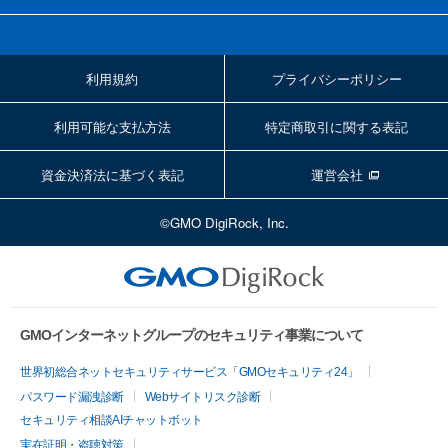
利用規約
プライバシーポリシー
利用可能な支払方法
特定商取引に関する表記
資金決済法に基づく表記
運営会社
©GMO DigiRock, Inc.
GMOインターネットグループのセキュリティ事業について
世界初総合ネットセキュリティサービス「GMOセキュリティ24」
パスワード漏洩診断
Webサイトリスク診断
セキュリティ相談AIチャットボット
実在証明・盗聴対策