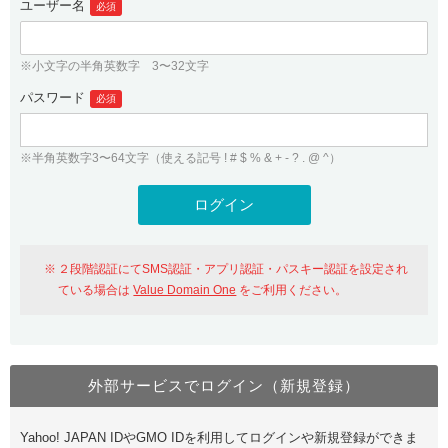
ユーザー名
必須
紹介制度
.jpドメインバックオーダー
ログイン
バリュードメインAPI
プレミアムドメイン
※小文字の半角英数字 3〜32文字
従来のバリュードメインをご利用希望の方
ユーザー登録
ドメイン・ホスティングOEM
パスワード
人気ドメインの種類
必須
従来のバリュードメインをご利用希望の方
ドメインコンシェルジュ
WHOIS検索
※半角英数字3〜64文字（使える記号 ! # $ % & + - ? . @ ^）
Value Domain Analyzer
Value Domainにログイン
Value AI Writer
外部サービスでの登録が一部未対応（Google等）
Value Domainユーザー登録
２段階認証にてSMS認証・アプリ認証・パスキー認証を設定され
外部サービスでの登録が一部未対応（Google等）
One レンタルサーバーを含む最新の機能を使う方
おすすめ
ている場合は
Value Domain One
をご利用ください。
One レンタルサーバーを含む最新の機能を使う方
おすすめ
外部サービスでログイン（新規登録）
Value Domain Oneにログイン
Yahoo! JAPAN IDやGMO IDを利用してログインや新規登録ができま
Value Domain Oneアカウント作成