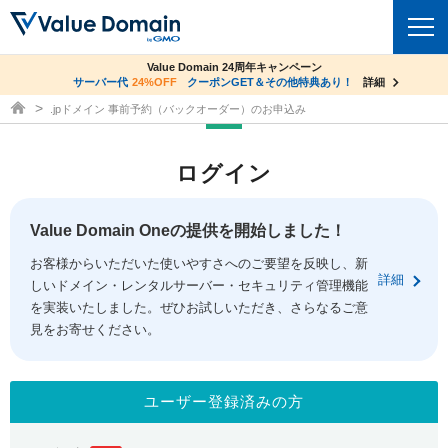
co.jpドメイン✕コアサーバーV2ビジネス応援キャンペーン
Value Domain 24周年キャンペーン
ドメイン
サーバー代
24%OFF
サーバー料金1年間無料
クーポンGET＆その他特典あり！
詳細
詳細
ドメイン取得ならバリュードメイン
.jpドメイン 事前予約（バックオーダー）のお申込み
ドメイントップ
レンタルサーバー
ログイン
ドメイン検索
サーバートップ
セキュリティ
ドメイン登録
コアサーバー
Value Domain Oneの提供を開始しました！
セキュリティトップ
サービス
ドメイン移管
お客様からいただいた使いやすさへのご要望を反映し、新
バリューサーバー
Value Domain ネットde診断
詳細
しいドメイン・レンタルサーバー・セキュリティ管理機能
サービストップ
facebook
x
ドメイン価格一覧
XREA
を実装いたしました。ぜひお試しいただき、さらなるご意
SSL証明書
見をお寄せください。
お得意様割引
ドメイン一括検索
お知らせ
サポート
Oneレンタルサーバー
サイトロック
おまかせスタート
.jpドメインオークション
マニュアル
ライブチャット
ユーザー登録済みの方
ポイント制度
gTLDオークション
NEW!
お問い合わせ