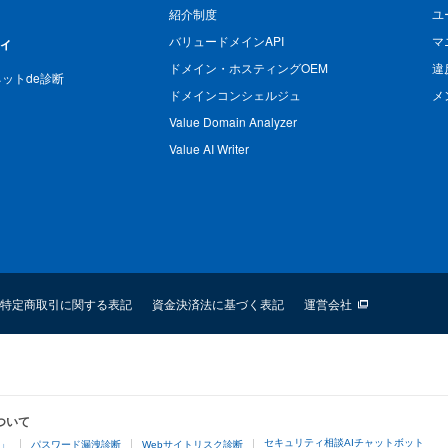
紹介制度
ユ
バリュードメインAPI
マ
ィ
ドメイン・ホスティングOEM
違
n ネットde診断
ドメインコンシェルジュ
メ
Value Domain Analyzer
Value AI Writer
特定商取引に関する表記
資金決済法に基づく表記
運営会社
ついて
セキュリティ相談AIチャットボット
4」
パスワード漏洩診断
Webサイトリスク診断