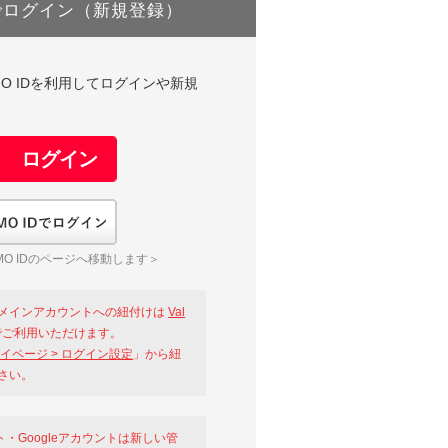
でログイン（新規登録）
DやGMO IDを利用してログインや新規
GMO IDでログイン
O IDのページへ移動します＞
メインアカウントへの紐付けは
Val
ご利用いただけます。
イページ > ログイン設定
」から紐
さい。
ント・Googleアカウントは新しい管