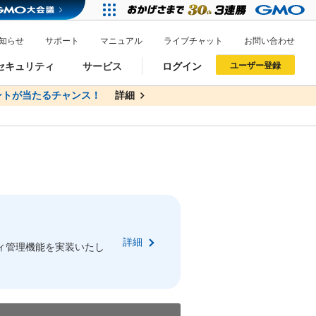
知らせ
サポート
マニュアル
ライブチャット
お問い合わせ
セキュリティ
サービス
ログイン
ユーザー登録
トが当たるチャンス！
無料
詳細
詳細
ドメイン移管
XREA
サイトロック
ポイント制度
ーを含む最新の機能を使う方
ーを含む最新の機能を使う方
.jpドメインオークション
ドメイン・ホスティングOEM
プレミアムドメイン
Value AI Writer
neアカウント作成
Oneにログイン
詳細
イン可能
録可能
ィ管理機能を実装いたし
GMO ID
GMO ID
Amazon
Amazon
n Oneのアカウント作成画面へ遷移します
main Oneのログイン画面へ遷移します