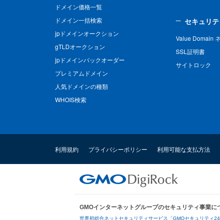
ドメイン価格一覧
ドメイン一括検索
セキュリテ
jpドメインオークション
Value Domai
gTLDオークション
SSL証明書
jpドメインバックオーダー
サイトロック
プレミアムドメイン
人気ドメインの種類
WHOIS検索
利用規約
プライバシーポリシー
利用可能な支払方法
GMOインターネットグループのセキュリティ事業に
世界初総合ネットセキュリティサービス「GMOセキュリティ2