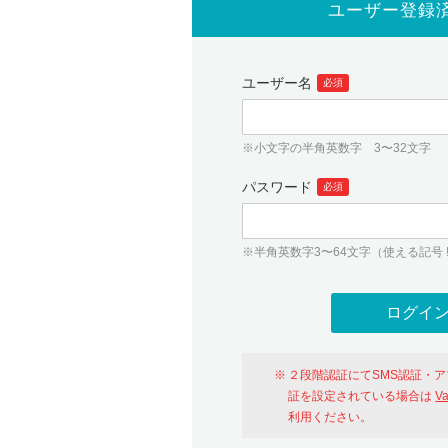
ユーザー登録
ユーザー名
必須
※小文字の半角英数字 3〜32文字
パスワード
必須
※半角英数字3〜64文字（使える記号 ! # $ %
２段階認証にてSMS認証・
証を設定されている場合は
V
利用ください。