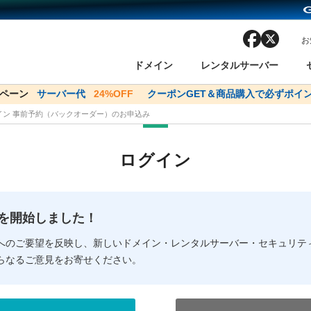
facebook
x
お
ドメイン
レンタルサーバー
ンペーン
ドメイン✕コアサーバーV2ビジネス応援キャンペーン
サーバー代
24%OFF
クーポンGET＆商品購入で必ずポイン
サーバー料金1年間
メイン 事前予約（バックオーダー）のお申込み
ン検索
ーバー
 Domain ネットde診断
様割引
ドメイン登録
バリューサーバー
SSL証明書
おまかせスタート
ドメインをご利用希望の方
ドメインをご利用希望の方
One レンタルサーバ
One レンタルサーバ
おすすめ
おすすめ
ログイン
ン価格一覧
レンタルサーバー
度
ドメイン一括検索
バリュードメインAPI
オークション
ンコンシェルジュ
.jpドメインバックオーダー
Value Domain Analyzer
Domainユーザー登録
 Domainにログイン
Value Domain O
Value Domain 
NEW!
の提供を開始しました！
応（Google等）
応（Google等）
メインの種類
WHOIS検索
以下でもログ
以下でも登
へのご要望を反映し、新しいドメイン・レンタルサーバー・セキュリテ
らなるご意見をお寄せください。
Google
Google
Yahoo!
Yahoo!
※AmazonはValue Domai
※AmazonはValue Do