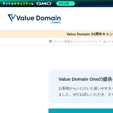
無料診断
Value Domain 24周年キャ
co.jp
ドメイン取得ならバリュードメイン
.jpド
ドメイン
レンタルサーバー
セキュリティ
サービス
ドメイ
コアサ
Value
お得意
従来のバリュー
従来のバリュー
DOMAIN
RENTAL SERVER
SECURITY
SERVICE
ドメイ
One
紹介制
ドメイントップ
サーバートップ
セキュリティトップ
サービストップ
gTLD
ドメイ
Value 
Value
Value Domain One
外部サービスでの登録が一部未対
外部サービスでの登録が一部未対
人気ド
お客様からいただいた使いやすさ
ました。ぜひお試しいただき、さ