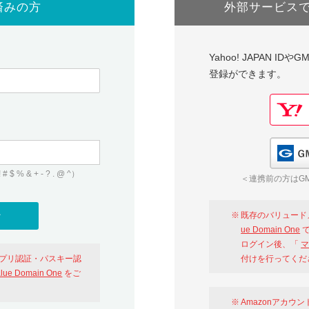
済みの方
外部サービス
Yahoo! JAPAN I
登録ができます。
 & + - ? . @ ^）
＜連携前の方はGM
既存のバリュード
ue Domain One
で
ログイン後、「
マ
アプリ認証・パスキー認
付けを行ってくだ
alue Domain One
をご
Amazonアカウ