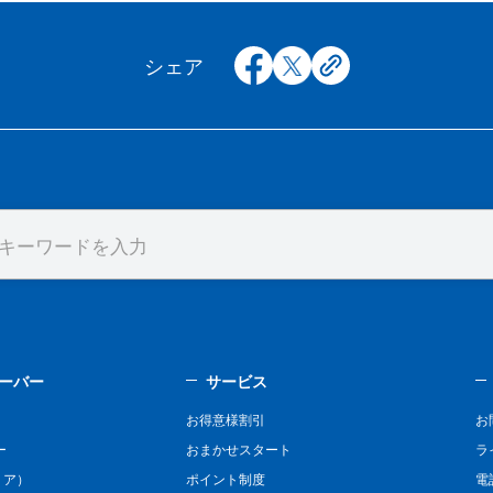
facebook
x
copy
シェア
ーバー
サービス
お得意様割引
お
ー
おまかせスタート
ラ
リア）
ポイント制度
電