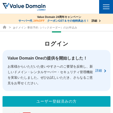
co.jpドメイン✕コアサーバーV2ビジネス応援キャンペーン
Value Domain 24周年キャンペーン
ドメイン
サーバー代
24%OFF
サーバー料金1年間無料
クーポンGET＆その他特典あり！
詳細
詳細
ドメイン取得ならバリュードメイン
.jpドメイン 事前予約（バックオーダー）のお申込み
ドメイントップ
レンタルサーバー
ログイン
ドメイン検索
サーバートップ
セキュリティ
ドメイン登録
コアサーバー
Value Domain Oneの提供を開始しました！
セキュリティトップ
サービス
ドメイン移管
お客様からいただいた使いやすさへのご要望を反映し、新
バリューサーバー
Value Domain ネットde診断
詳細
しいドメイン・レンタルサーバー・セキュリティ管理機能
サービストップ
facebook
x
ドメイン価格一覧
XREA
を実装いたしました。ぜひお試しいただき、さらなるご意
SSL証明書
見をお寄せください。
お得意様割引
ドメイン一括検索
お知らせ
サポート
Oneレンタルサーバー
サイトロック
おまかせスタート
.jpドメインオークション
マニュアル
ライブチャット
ユーザー登録済みの方
ポイント制度
gTLDオークション
NEW!
お問い合わせ