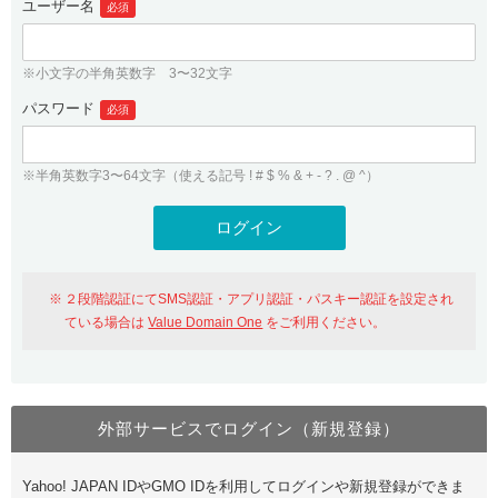
ユーザー名
必須
紹介制度
.jpドメインバックオーダー
ログイン
バリュードメインAPI
プレミアムドメイン
※小文字の半角英数字 3〜32文字
従来のバリュードメインをご利用希望の方
ユーザー登録
ドメイン・ホスティングOEM
パスワード
人気ドメインの種類
必須
従来のバリュードメインをご利用希望の方
ドメインコンシェルジュ
WHOIS検索
※半角英数字3〜64文字（使える記号 ! # $ % & + - ? . @ ^）
Value Domain Analyzer
Value Domainにログイン
Value AI Writer
外部サービスでの登録が一部未対応（Google等）
Value Domainユーザー登録
２段階認証にてSMS認証・アプリ認証・パスキー認証を設定され
外部サービスでの登録が一部未対応（Google等）
One レンタルサーバーを含む最新の機能を使う方
おすすめ
ている場合は
Value Domain One
をご利用ください。
One レンタルサーバーを含む最新の機能を使う方
おすすめ
外部サービスでログイン（新規登録）
Value Domain Oneにログイン
Yahoo! JAPAN IDやGMO IDを利用してログインや新規登録ができま
Value Domain Oneアカウント作成