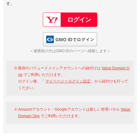
す。
以下でもログイン可能
Google
Yahoo!
以下でも登録可能
GMO ID
Amazon
Google
Yahoo!
GMO IDでログイン
※AmazonはValue Domain Oneのログイン画面へ遷移します
GMO ID
Amazon
＜連携前の方はGMO IDのページへ移動します＞
※AmazonはValue Domain Oneのアカウント作成画面へ遷移します
既存のバリュードメインアカウントへの紐付けは
Value Domain O
ne
でご利用いただけます。
ログイン後、「
マイページ > ログイン設定
」から紐付けを行って
ください。
Amazonアカウント・Googleアカウントは新しい管理パネル
Value
Domain One
でご利用いただけます。