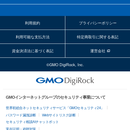
利用規約
プライバシーポリシー
利用可能な支払方法
特定商取引に関する表記
資金決済法に基づく表記
運営会社
©GMO DigiRock, Inc.
GMOインターネットグループのセキュリティ事業について
世界初総合ネットセキュリティサービス「GMOセキュリティ24」
パスワード漏洩診断
Webサイトリスク診断
セキュリティ相談AIチャットボット
実在証明・盗聴対策