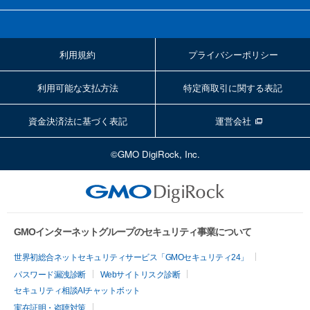
利用規約
プライバシーポリシー
利用可能な支払方法
特定商取引に関する表記
資金決済法に基づく表記
運営会社
©GMO DigiRock, Inc.
GMOインターネットグループのセキュリティ事業について
世界初総合ネットセキュリティサービス「GMOセキュリティ24」
パスワード漏洩診断
Webサイトリスク診断
セキュリティ相談AIチャットボット
実在証明・盗聴対策