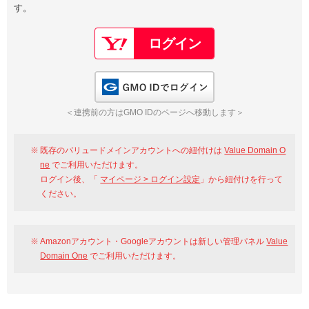
す。
以下でもログイン可能
Google
Yahoo!
以下でも登録可能
GMO ID
Amazon
Google
Yahoo!
GMO IDでログイン
※AmazonはValue Domain Oneのログイン画面へ遷移します
GMO ID
Amazon
＜連携前の方はGMO IDのページへ移動します＞
※AmazonはValue Domain Oneのアカウント作成画面へ遷移します
既存のバリュードメインアカウントへの紐付けは
Value Domain O
ne
でご利用いただけます。
ログイン後、「
マイページ > ログイン設定
」から紐付けを行って
ください。
Amazonアカウント・Googleアカウントは新しい管理パネル
Value
Domain One
でご利用いただけます。