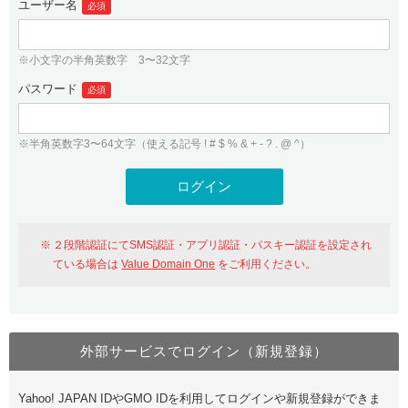
ユーザー名
必須
紹介制度
.jpドメインバックオーダー
ログイン
バリュードメインAPI
プレミアムドメイン
※小文字の半角英数字 3〜32文字
従来のバリュードメインをご利用希望の方
ユーザー登録
ドメイン・ホスティングOEM
パスワード
人気ドメインの種類
必須
従来のバリュードメインをご利用希望の方
ドメインコンシェルジュ
WHOIS検索
※半角英数字3〜64文字（使える記号 ! # $ % & + - ? . @ ^）
Value Domain Analyzer
Value Domainにログイン
Value AI Writer
外部サービスでの登録が一部未対応（Google等）
Value Domainユーザー登録
２段階認証にてSMS認証・アプリ認証・パスキー認証を設定され
外部サービスでの登録が一部未対応（Google等）
One レンタルサーバーを含む最新の機能を使う方
おすすめ
ている場合は
Value Domain One
をご利用ください。
One レンタルサーバーを含む最新の機能を使う方
おすすめ
外部サービスでログイン（新規登録）
Value Domain Oneにログイン
Yahoo! JAPAN IDやGMO IDを利用してログインや新規登録ができま
Value Domain Oneアカウント作成