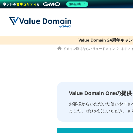
無料診断
Value Domain 24周年キャ
co.jp
ドメイン取得ならバリュードメイン
.jpド
ドメイン
レンタルサーバー
セキュリティ
サービス
ドメイ
コアサ
Value
お得意
従来のバリュー
従来のバリュー
DOMAIN
RENTAL SERVER
SECURITY
SERVICE
ドメイ
One
紹介制
ドメイントップ
サーバートップ
セキュリティトップ
サービストップ
gTLD
ドメイ
Value 
Value
Value Domain One
外部サービスでの登録が一部未対
外部サービスでの登録が一部未対
人気ド
お客様からいただいた使いやすさ
ました。ぜひお試しいただき、さ