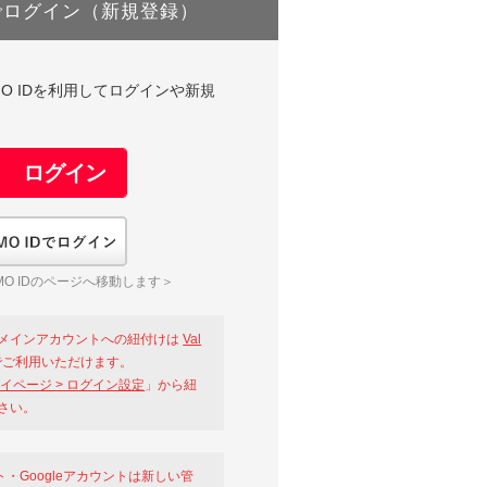
でログイン（新規登録）
DやGMO IDを利用してログインや新規
GMO IDでログイン
O IDのページへ移動します＞
メインアカウントへの紐付けは
Val
ご利用いただけます。
イページ > ログイン設定
」から紐
さい。
ント・Googleアカウントは新しい管