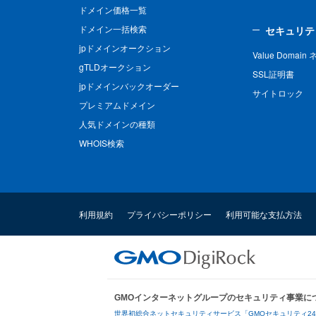
ドメイン価格一覧
ドメイン一括検索
セキュリテ
jpドメインオークション
Value Domai
gTLDオークション
SSL証明書
jpドメインバックオーダー
サイトロック
プレミアムドメイン
人気ドメインの種類
WHOIS検索
利用規約
プライバシーポリシー
利用可能な支払方法
GMOインターネットグループのセキュリティ事業に
世界初総合ネットセキュリティサービス「GMOセキュリティ2