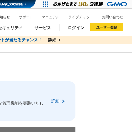
知らせ
サポート
マニュアル
ライブチャット
お問い合わせ
セキュリティ
サービス
ログイン
ユーザー登録
トが当たるチャンス！
無料
詳細
詳細
ドメイン移管
XREA
サイトロック
ポイント制度
ーを含む最新の機能を使う方
ーを含む最新の機能を使う方
.jpドメインオークション
ドメイン・ホスティングOEM
プレミアムドメイン
Value AI Writer
neアカウント作成
Oneにログイン
詳細
イン可能
録可能
ィ管理機能を実装いたし
GMO ID
GMO ID
Amazon
Amazon
n Oneのアカウント作成画面へ遷移します
main Oneのログイン画面へ遷移します