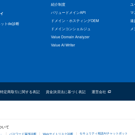
紹介制度
ユ
バリュードメインAPI
マ
ィ
ドメイン・ホスティングOEM
違
n ネットde診断
ドメインコンシェルジュ
メ
Value Domain Analyzer
Value AI Writer
特定商取引に関する表記
資金決済法に基づく表記
運営会社
ついて
セキュリティ相談AIチャットボット
4」
パスワード漏洩診断
Webサイトリスク診断