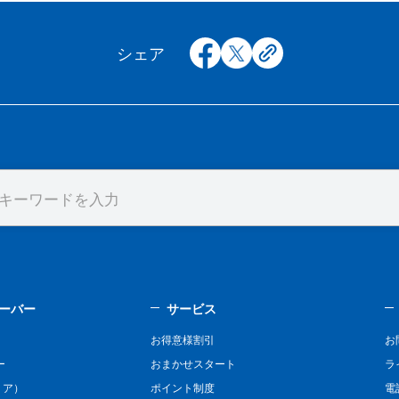
facebook
x
copy
シェア
ーバー
サービス
お得意様割引
お
ー
おまかせスタート
ラ
リア）
ポイント制度
電