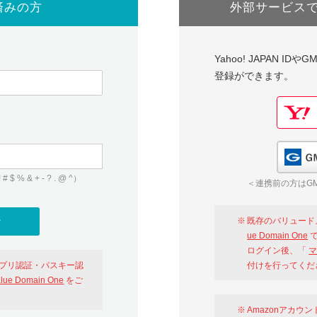
済みの方
外部サービス
Yahoo! JAPAN I
登録ができます。
 & + - ? . @ ^）
＜連携前の方はGM
既存のバリュード
ue Domain One
で
ログイン後、「
マ
アプリ認証・パスキー認
付けを行ってくだ
alue Domain One
をご
Amazonアカウ