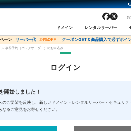
facebook
x
お
ドメイン
レンタルサーバー
ンペーン
ドメイン✕コアサーバーV2ビジネス応援キャンペーン
サーバー代
24%OFF
クーポンGET＆商品購入で必ずポイン
サーバー料金1年間
メイン 事前予約（バックオーダー）のお申込み
ン検索
ーバー
 Domain ネットde診断
様割引
ドメイン登録
バリューサーバー
SSL証明書
おまかせスタート
ドメインをご利用希望の方
ドメインをご利用希望の方
One レンタルサーバ
One レンタルサーバ
おすすめ
おすすめ
ログイン
ン価格一覧
レンタルサーバー
度
ドメイン一括検索
バリュードメインAPI
オークション
ンコンシェルジュ
.jpドメインバックオーダー
Value Domain Analyzer
Domainユーザー登録
 Domainにログイン
Value Domain O
Value Domain 
NEW!
の提供を開始しました！
応（Google等）
応（Google等）
メインの種類
WHOIS検索
以下でもログ
以下でも登
へのご要望を反映し、新しいドメイン・レンタルサーバー・セキュリテ
らなるご意見をお寄せください。
Google
Google
Yahoo!
Yahoo!
※AmazonはValue Domai
※AmazonはValue Do