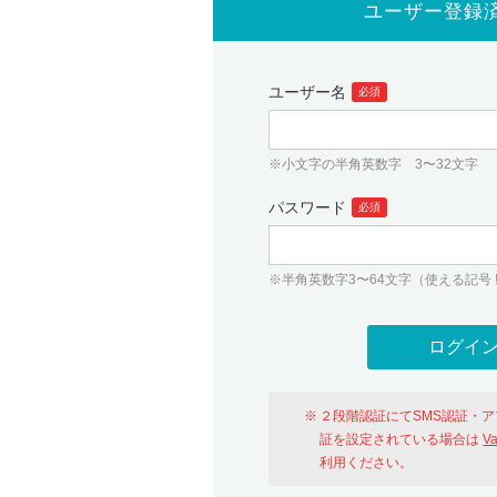
ユーザー登録
ユーザー名
必須
※小文字の半角英数字 3〜32文字
パスワード
必須
※半角英数字3〜64文字（使える記号 ! # $ %
２段階認証にてSMS認証・
証を設定されている場合は
V
利用ください。