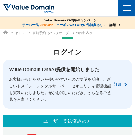
co.jpドメイン✕コアサーバーV2ビジネス応援キャンペーン
Value Domain 24周年キャンペーン
ドメイン
サーバー代
24%OFF
サーバー料金1年間無料
クーポンGET＆その他特典あり！
詳細
詳細
ドメイン取得ならバリュードメイン
.jpドメイン 事前予約（バックオーダー）のお申込み
ドメイントップ
レンタルサーバー
ログイン
ドメイン検索
サーバートップ
セキュリティ
ドメイン登録
コアサーバー
Value Domain Oneの提供を開始しました！
セキュリティトップ
サービス
ドメイン移管
お客様からいただいた使いやすさへのご要望を反映し、新
バリューサーバー
Value Domain ネットde診断
詳細
しいドメイン・レンタルサーバー・セキュリティ管理機能
サービストップ
facebook
x
ドメイン価格一覧
XREA
を実装いたしました。ぜひお試しいただき、さらなるご意
SSL証明書
見をお寄せください。
お得意様割引
ドメイン一括検索
お知らせ
サポート
Oneレンタルサーバー
サイトロック
おまかせスタート
.jpドメインオークション
マニュアル
ライブチャット
ユーザー登録済みの方
ポイント制度
gTLDオークション
NEW!
お問い合わせ