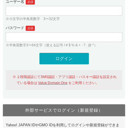
ユーザー名
必須
紹介制度
.jpドメインバックオーダー
ログイン
バリュードメインAPI
プレミアムドメイン
※小文字の半角英数字 3〜32文字
従来のバリュードメインをご利用希望の方
ユーザー登録
ドメイン・ホスティングOEM
パスワード
人気ドメインの種類
必須
従来のバリュードメインをご利用希望の方
ドメインコンシェルジュ
WHOIS検索
※半角英数字3〜64文字（使える記号 ! # $ % & + - ? . @ ^）
Value Domain Analyzer
Value Domainにログイン
Value AI Writer
外部サービスでの登録が一部未対応（Google等）
Value Domainユーザー登録
２段階認証にてSMS認証・アプリ認証・パスキー認証を設定され
外部サービスでの登録が一部未対応（Google等）
One レンタルサーバーを含む最新の機能を使う方
おすすめ
ている場合は
Value Domain One
をご利用ください。
One レンタルサーバーを含む最新の機能を使う方
おすすめ
外部サービスでログイン（新規登録）
Value Domain Oneにログイン
Yahoo! JAPAN IDやGMO IDを利用してログインや新規登録ができま
Value Domain Oneアカウント作成