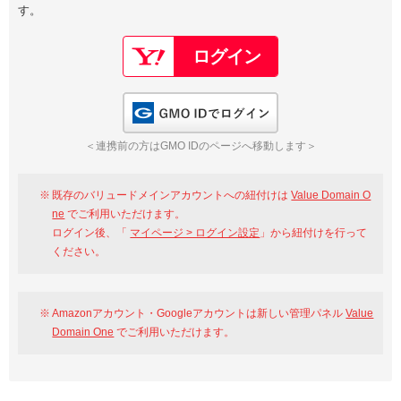
す。
以下でもログイン可能
Google
Yahoo!
以下でも登録可能
GMO ID
Amazon
Google
Yahoo!
GMO IDでログイン
※AmazonはValue Domain Oneのログイン画面へ遷移します
GMO ID
Amazon
＜連携前の方はGMO IDのページへ移動します＞
※AmazonはValue Domain Oneのアカウント作成画面へ遷移します
既存のバリュードメインアカウントへの紐付けは
Value Domain O
ne
でご利用いただけます。
ログイン後、「
マイページ > ログイン設定
」から紐付けを行って
ください。
Amazonアカウント・Googleアカウントは新しい管理パネル
Value
Domain One
でご利用いただけます。