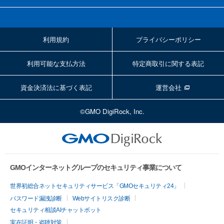
利用規約
プライバシーポリシー
利用可能な支払方法
特定商取引に関する表記
資金決済法に基づく表記
運営会社
©GMO DigiRock, Inc.
GMOインターネットグループのセキュリティ事業について
世界初総合ネットセキュリティサービス「GMOセキュリティ24」
パスワード漏洩診断
Webサイトリスク診断
セキュリティ相談AIチャットボット
実在証明・盗聴対策