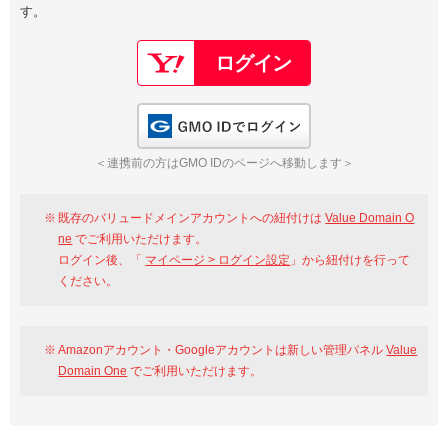
す。
以下でもログイン可能
Google
Yahoo!
以下でも登録可能
GMO ID
Amazon
Google
Yahoo!
GMO IDでログイン
※AmazonはValue Domain Oneのログイン画面へ遷移します
GMO ID
Amazon
＜連携前の方はGMO IDのページへ移動します＞
※AmazonはValue Domain Oneのアカウント作成画面へ遷移します
既存のバリュードメインアカウントへの紐付けは
Value Domain O
ne
でご利用いただけます。
ログイン後、「
マイページ > ログイン設定
」から紐付けを行って
ください。
Amazonアカウント・Googleアカウントは新しい管理パネル
Value
Domain One
でご利用いただけます。