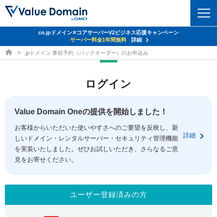
co.jpドメイン✕コアサーバーV2ビジネス応援キャンペーン
ドメイン
サーバー料金1年間無料
詳細
ドメイン取得ならバリュードメイン
.jpドメイン 事前予約（バックオーダー）のお申込み
ドメイントップ
レンタルサーバー
ログイン
ドメイン検索
サーバートップ
セキュリティ
ドメイン登録
コアサーバー
Value Domain Oneの提供を開始しました！
セキュリティトップ
サービス
ドメイン移管
お客様からいただいた使いやすさへのご要望を反映し、新
バリューサーバー
Value Domain ネットde診断
詳細
しいドメイン・レンタルサーバー・セキュリティ管理機能
サービストップ
facebook
x
ドメイン価格一覧
XREA
を実装いたしました。ぜひお試しいただき、さらなるご意
SSL証明書
見をお寄せください。
お得意様割引
ドメイン一括検索
お知らせ
サポート
Oneレンタルサーバー
サイトロック
おまかせスタート
.jpドメインオークション
マニュアル
ライブチャット
ユーザー登録済みの方
ポイント制度
gTLDオークション
NEW!
お問い合わせ