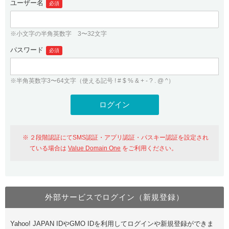
ユーザー名
必須
紹介制度
.jpドメインバックオーダー
ログイン
バリュードメインAPI
プレミアムドメイン
※小文字の半角英数字 3〜32文字
従来のバリュードメインをご利用希望の方
ユーザー登録
ドメイン・ホスティングOEM
パスワード
人気ドメインの種類
必須
従来のバリュードメインをご利用希望の方
ドメインコンシェルジュ
WHOIS検索
※半角英数字3〜64文字（使える記号 ! # $ % & + - ? . @ ^）
Value Domain Analyzer
Value Domainにログイン
Value AI Writer
外部サービスでの登録が一部未対応（Google等）
Value Domainユーザー登録
２段階認証にてSMS認証・アプリ認証・パスキー認証を設定され
外部サービスでの登録が一部未対応（Google等）
One レンタルサーバーを含む最新の機能を使う方
おすすめ
ている場合は
Value Domain One
をご利用ください。
One レンタルサーバーを含む最新の機能を使う方
おすすめ
外部サービスでログイン（新規登録）
Value Domain Oneにログイン
Yahoo! JAPAN IDやGMO IDを利用してログインや新規登録ができま
Value Domain Oneアカウント作成