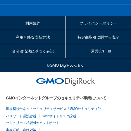
利用規約
プライバシーポリシー
利用可能な支払方法
特定商取引に関する表記
資金決済法に基づく表記
運営会社
©GMO DigiRock, Inc.
GMOインターネットグループのセキュリティ事業について
世界初総合ネットセキュリティサービス「GMOセキュリティ24」
パスワード漏洩診断
Webサイトリスク診断
セキュリティ相談AIチャットボット
実在証明・盗聴対策