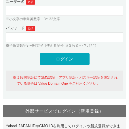
ユーザー名
必須
紹介制度
.jpドメインバックオーダー
ログイン
バリュードメインAPI
プレミアムドメイン
※小文字の半角英数字 3〜32文字
従来のバリュードメインをご利用希望の方
ユーザー登録
ドメイン・ホスティングOEM
パスワード
人気ドメインの種類
必須
従来のバリュードメインをご利用希望の方
ドメインコンシェルジュ
WHOIS検索
※半角英数字3〜64文字（使える記号 ! # $ % & + - ? . @ ^）
Value Domain Analyzer
Value Domainにログイン
Value AI Writer
外部サービスでの登録が一部未対応（Google等）
Value Domainユーザー登録
２段階認証にてSMS認証・アプリ認証・パスキー認証を設定され
外部サービスでの登録が一部未対応（Google等）
One レンタルサーバーを含む最新の機能を使う方
おすすめ
ている場合は
Value Domain One
をご利用ください。
One レンタルサーバーを含む最新の機能を使う方
おすすめ
外部サービスでログイン（新規登録）
Value Domain Oneにログイン
Yahoo! JAPAN IDやGMO IDを利用してログインや新規登録ができま
Value Domain Oneアカウント作成