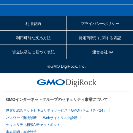
利用規約
プライバシーポリシー
利用可能な支払方法
特定商取引に関する表記
資金決済法に基づく表記
運営会社
©GMO DigiRock, Inc.
GMOインターネットグループのセキュリティ事業について
世界初総合ネットセキュリティサービス「GMOセキュリティ24」
パスワード漏洩診断
Webサイトリスク診断
セキュリティ相談AIチャットボット
実在証明・盗聴対策