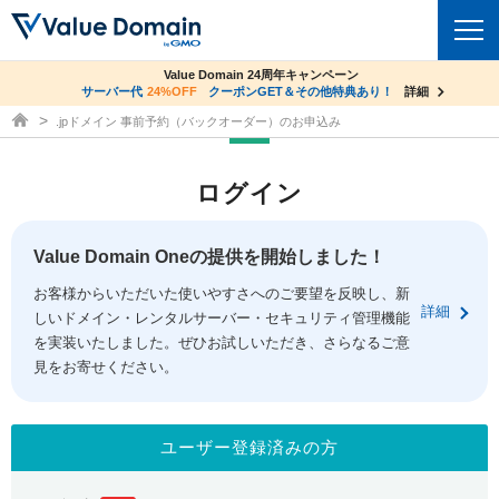
co.jpドメイン✕コアサーバーV2ビジネス応援キャンペーン
Value Domain 24周年キャンペーン
ドメイン
サーバー代
24%OFF
サーバー料金1年間無料
クーポンGET＆その他特典あり！
詳細
詳細
ドメイン取得ならバリュードメイン
.jpドメイン 事前予約（バックオーダー）のお申込み
ドメイントップ
レンタルサーバー
ログイン
ドメイン検索
サーバートップ
セキュリティ
ドメイン登録
コアサーバー
Value Domain Oneの提供を開始しました！
セキュリティトップ
サービス
ドメイン移管
お客様からいただいた使いやすさへのご要望を反映し、新
バリューサーバー
Value Domain ネットde診断
詳細
しいドメイン・レンタルサーバー・セキュリティ管理機能
サービストップ
facebook
x
ドメイン価格一覧
XREA
を実装いたしました。ぜひお試しいただき、さらなるご意
SSL証明書
見をお寄せください。
お得意様割引
ドメイン一括検索
お知らせ
サポート
Oneレンタルサーバー
サイトロック
おまかせスタート
.jpドメインオークション
マニュアル
ライブチャット
ユーザー登録済みの方
ポイント制度
gTLDオークション
NEW!
お問い合わせ