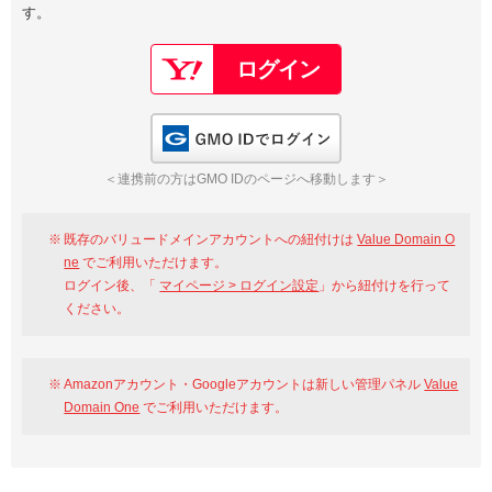
す。
以下でもログイン可能
Google
Yahoo!
以下でも登録可能
GMO ID
Amazon
Google
Yahoo!
GMO IDでログイン
※AmazonはValue Domain Oneのログイン画面へ遷移します
GMO ID
Amazon
＜連携前の方はGMO IDのページへ移動します＞
※AmazonはValue Domain Oneのアカウント作成画面へ遷移します
既存のバリュードメインアカウントへの紐付けは
Value Domain O
ne
でご利用いただけます。
ログイン後、「
マイページ > ログイン設定
」から紐付けを行って
ください。
Amazonアカウント・Googleアカウントは新しい管理パネル
Value
Domain One
でご利用いただけます。