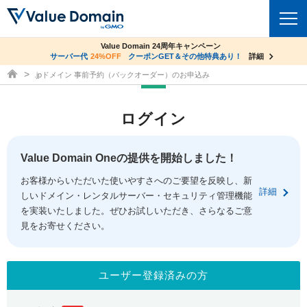
co.jpドメイン✕コアサーバーV2ビジネス応援キャンペーン
Value Domain 24周年キャンペーン
ドメイン
サーバー代
24%OFF
サーバー料金1年間無料
クーポンGET＆その他特典あり！
詳細
詳細
ドメイン取得ならバリュードメイン
.jpドメイン 事前予約（バックオーダー）のお申込み
ドメイントップ
レンタルサーバー
ログイン
ドメイン検索
サーバートップ
セキュリティ
ドメイン登録
コアサーバー
Value Domain Oneの提供を開始しました！
セキュリティトップ
サービス
ドメイン移管
お客様からいただいた使いやすさへのご要望を反映し、新
バリューサーバー
Value Domain ネットde診断
詳細
しいドメイン・レンタルサーバー・セキュリティ管理機能
サービストップ
facebook
x
ドメイン価格一覧
XREA
を実装いたしました。ぜひお試しいただき、さらなるご意
SSL証明書
見をお寄せください。
お得意様割引
ドメイン一括検索
お知らせ
サポート
Oneレンタルサーバー
サイトロック
おまかせスタート
.jpドメインオークション
マニュアル
ライブチャット
ユーザー登録済みの方
ポイント制度
gTLDオークション
NEW!
お問い合わせ