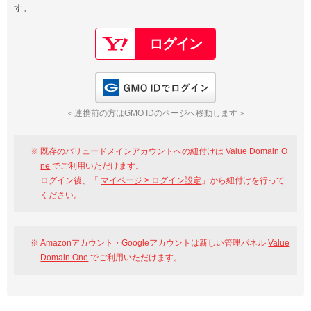
す。
以下でもログイン可能
Google
Yahoo!
以下でも登録可能
GMO ID
Amazon
Google
Yahoo!
GMO IDでログイン
※AmazonはValue Domain Oneのログイン画面へ遷移します
GMO ID
Amazon
＜連携前の方はGMO IDのページへ移動します＞
※AmazonはValue Domain Oneのアカウント作成画面へ遷移します
既存のバリュードメインアカウントへの紐付けは
Value Domain O
ne
でご利用いただけます。
ログイン後、「
マイページ > ログイン設定
」から紐付けを行って
ください。
Amazonアカウント・Googleアカウントは新しい管理パネル
Value
Domain One
でご利用いただけます。