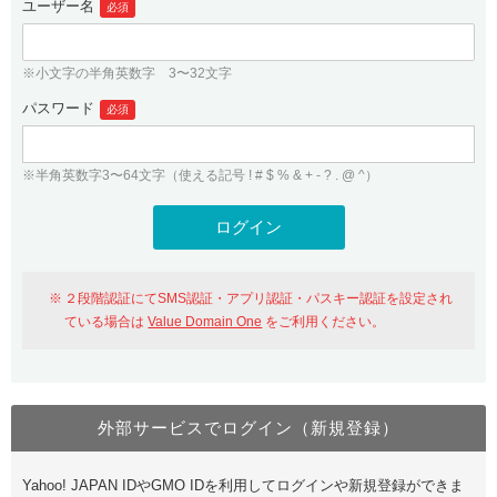
ユーザー名
必須
紹介制度
.jpドメインバックオーダー
ログイン
バリュードメインAPI
プレミアムドメイン
※小文字の半角英数字 3〜32文字
従来のバリュードメインをご利用希望の方
ユーザー登録
ドメイン・ホスティングOEM
パスワード
人気ドメインの種類
必須
従来のバリュードメインをご利用希望の方
ドメインコンシェルジュ
WHOIS検索
※半角英数字3〜64文字（使える記号 ! # $ % & + - ? . @ ^）
Value Domain Analyzer
Value Domainにログイン
Value AI Writer
外部サービスでの登録が一部未対応（Google等）
Value Domainユーザー登録
２段階認証にてSMS認証・アプリ認証・パスキー認証を設定され
外部サービスでの登録が一部未対応（Google等）
One レンタルサーバーを含む最新の機能を使う方
おすすめ
ている場合は
Value Domain One
をご利用ください。
One レンタルサーバーを含む最新の機能を使う方
おすすめ
外部サービスでログイン（新規登録）
Value Domain Oneにログイン
Yahoo! JAPAN IDやGMO IDを利用してログインや新規登録ができま
Value Domain Oneアカウント作成