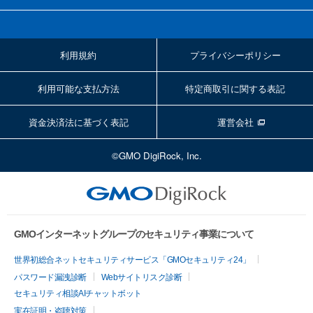
利用規約
プライバシーポリシー
利用可能な支払方法
特定商取引に関する表記
資金決済法に基づく表記
運営会社
©GMO DigiRock, Inc.
GMOインターネットグループのセキュリティ事業について
世界初総合ネットセキュリティサービス「GMOセキュリティ24」
パスワード漏洩診断
Webサイトリスク診断
セキュリティ相談AIチャットボット
実在証明・盗聴対策