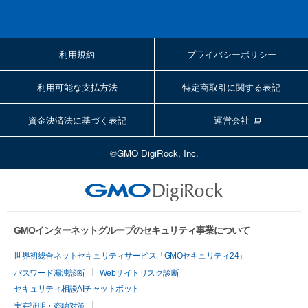
利用規約
プライバシーポリシー
利用可能な支払方法
特定商取引に関する表記
資金決済法に基づく表記
運営会社
©GMO DigiRock, Inc.
GMOインターネットグループのセキュリティ事業について
世界初総合ネットセキュリティサービス「GMOセキュリティ24」
パスワード漏洩診断
Webサイトリスク診断
セキュリティ相談AIチャットボット
実在証明・盗聴対策