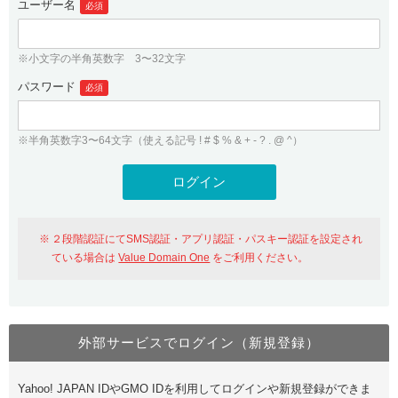
ユーザー名
必須
紹介制度
.jpドメインバックオーダー
ログイン
バリュードメインAPI
プレミアムドメイン
※小文字の半角英数字 3〜32文字
従来のバリュードメインをご利用希望の方
ユーザー登録
ドメイン・ホスティングOEM
パスワード
人気ドメインの種類
必須
従来のバリュードメインをご利用希望の方
ドメインコンシェルジュ
WHOIS検索
※半角英数字3〜64文字（使える記号 ! # $ % & + - ? . @ ^）
Value Domain Analyzer
Value Domainにログイン
Value AI Writer
外部サービスでの登録が一部未対応（Google等）
Value Domainユーザー登録
２段階認証にてSMS認証・アプリ認証・パスキー認証を設定され
外部サービスでの登録が一部未対応（Google等）
One レンタルサーバーを含む最新の機能を使う方
おすすめ
ている場合は
Value Domain One
をご利用ください。
One レンタルサーバーを含む最新の機能を使う方
おすすめ
外部サービスでログイン（新規登録）
Value Domain Oneにログイン
Yahoo! JAPAN IDやGMO IDを利用してログインや新規登録ができま
Value Domain Oneアカウント作成