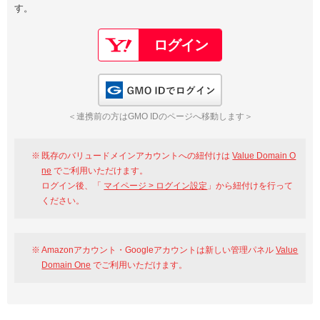
す。
以下でもログイン可能
Google
Yahoo!
以下でも登録可能
GMO ID
Amazon
Google
Yahoo!
GMO IDでログイン
※AmazonはValue Domain Oneのログイン画面へ遷移します
GMO ID
Amazon
＜連携前の方はGMO IDのページへ移動します＞
※AmazonはValue Domain Oneのアカウント作成画面へ遷移します
既存のバリュードメインアカウントへの紐付けは
Value Domain O
ne
でご利用いただけます。
ログイン後、「
マイページ > ログイン設定
」から紐付けを行って
ください。
Amazonアカウント・Googleアカウントは新しい管理パネル
Value
Domain One
でご利用いただけます。