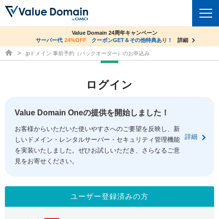
co.jpドメイン✕コアサーバーV2ビジネス応援キャンペーン
Value Domain 24周年キャンペーン
ドメイン
サーバー代
24%OFF
サーバー料金1年間無料
クーポンGET＆その他特典あり！
詳細
詳細
ドメイン取得ならバリュードメイン
.jpドメイン 事前予約（バックオーダー）のお申込み
ドメイントップ
レンタルサーバー
ログイン
ドメイン検索
サーバートップ
セキュリティ
ドメイン登録
コアサーバー
Value Domain Oneの提供を開始しました！
セキュリティトップ
サービス
ドメイン移管
お客様からいただいた使いやすさへのご要望を反映し、新
バリューサーバー
Value Domain ネットde診断
詳細
しいドメイン・レンタルサーバー・セキュリティ管理機能
サービストップ
facebook
x
ドメイン価格一覧
XREA
を実装いたしました。ぜひお試しいただき、さらなるご意
SSL証明書
見をお寄せください。
お得意様割引
ドメイン一括検索
お知らせ
サポート
Oneレンタルサーバー
サイトロック
おまかせスタート
.jpドメインオークション
マニュアル
ライブチャット
ユーザー登録済みの方
ポイント制度
gTLDオークション
NEW!
お問い合わせ