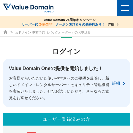
co.jpドメイン✕コアサーバーV2ビジネス応援キャンペーン
Value Domain 24周年キャンペーン
ドメイン
サーバー代
24%OFF
サーバー料金1年間無料
クーポンGET＆その他特典あり！
詳細
詳細
ドメイン取得ならバリュードメイン
.jpドメイン 事前予約（バックオーダー）のお申込み
ドメイントップ
レンタルサーバー
ログイン
ドメイン検索
サーバートップ
セキュリティ
ドメイン登録
コアサーバー
Value Domain Oneの提供を開始しました！
セキュリティトップ
サービス
ドメイン移管
お客様からいただいた使いやすさへのご要望を反映し、新
バリューサーバー
Value Domain ネットde診断
詳細
しいドメイン・レンタルサーバー・セキュリティ管理機能
サービストップ
facebook
x
ドメイン価格一覧
XREA
を実装いたしました。ぜひお試しいただき、さらなるご意
SSL証明書
見をお寄せください。
お得意様割引
ドメイン一括検索
お知らせ
サポート
Oneレンタルサーバー
サイトロック
おまかせスタート
.jpドメインオークション
マニュアル
ライブチャット
ユーザー登録済みの方
ポイント制度
gTLDオークション
NEW!
お問い合わせ