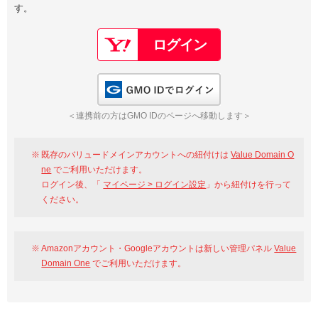
す。
以下でもログイン可能
Google
Yahoo!
以下でも登録可能
GMO ID
Amazon
Google
Yahoo!
GMO IDでログイン
※AmazonはValue Domain Oneのログイン画面へ遷移します
GMO ID
Amazon
＜連携前の方はGMO IDのページへ移動します＞
※AmazonはValue Domain Oneのアカウント作成画面へ遷移します
既存のバリュードメインアカウントへの紐付けは
Value Domain O
ne
でご利用いただけます。
ログイン後、「
マイページ > ログイン設定
」から紐付けを行って
ください。
Amazonアカウント・Googleアカウントは新しい管理パネル
Value
Domain One
でご利用いただけます。