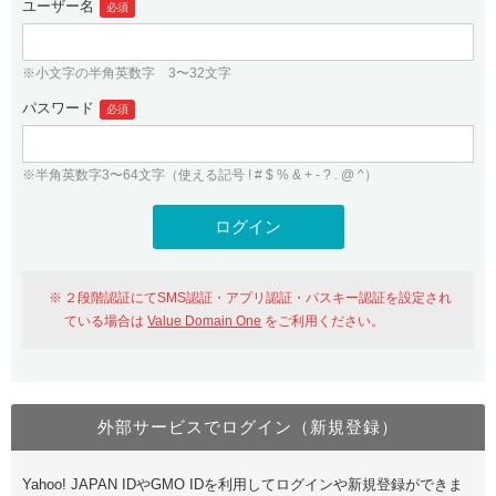
ユーザー名
必須
紹介制度
.jpドメインバックオーダー
ログイン
バリュードメインAPI
プレミアムドメイン
※小文字の半角英数字 3〜32文字
従来のバリュードメインをご利用希望の方
ユーザー登録
ドメイン・ホスティングOEM
パスワード
人気ドメインの種類
必須
従来のバリュードメインをご利用希望の方
ドメインコンシェルジュ
WHOIS検索
※半角英数字3〜64文字（使える記号 ! # $ % & + - ? . @ ^）
Value Domain Analyzer
Value Domainにログイン
Value AI Writer
外部サービスでの登録が一部未対応（Google等）
Value Domainユーザー登録
２段階認証にてSMS認証・アプリ認証・パスキー認証を設定され
外部サービスでの登録が一部未対応（Google等）
One レンタルサーバーを含む最新の機能を使う方
おすすめ
ている場合は
Value Domain One
をご利用ください。
One レンタルサーバーを含む最新の機能を使う方
おすすめ
外部サービスでログイン（新規登録）
Value Domain Oneにログイン
Yahoo! JAPAN IDやGMO IDを利用してログインや新規登録ができま
Value Domain Oneアカウント作成