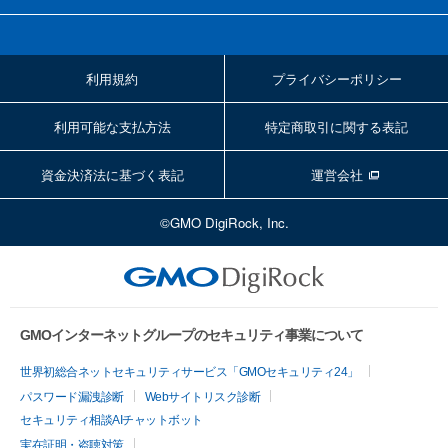
利用規約
プライバシーポリシー
利用可能な支払方法
特定商取引に関する表記
資金決済法に基づく表記
運営会社
©GMO DigiRock, Inc.
GMOインターネットグループのセキュリティ事業について
世界初総合ネットセキュリティサービス「GMOセキュリティ24」
パスワード漏洩診断
Webサイトリスク診断
セキュリティ相談AIチャットボット
実在証明・盗聴対策