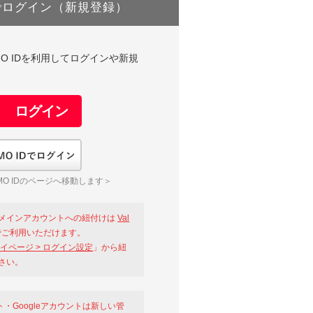
でログイン（新規登録）
DやGMO IDを利用してログインや新規
GMO IDでログイン
O IDのページへ移動します＞
メインアカウントへの紐付けは
Val
ご利用いただけます。
イページ > ログイン設定
」から紐
さい。
ント・Googleアカウントは新しい管