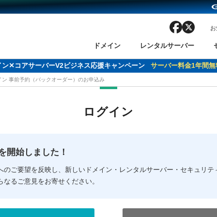
facebook
x
お
ドメイン
レンタルサーバー
ドメイン✕コアサーバーV2ビジネス応援キャンペーン
サーバー料金1年間無
メイン 事前予約（バックオーダー）のお申込み
ン検索
ーバー
 Domain ネットde診断
様割引
ドメイン登録
バリューサーバー
SSL証明書
おまかせスタート
ドメインをご利用希望の方
ドメインをご利用希望の方
One レンタルサーバ
One レンタルサーバ
おすすめ
おすすめ
ログイン
ン価格一覧
レンタルサーバー
度
ドメイン一括検索
バリュードメインAPI
オークション
ンコンシェルジュ
.jpドメインバックオーダー
Value Domain Analyzer
Domainユーザー登録
 Domainにログイン
Value Domain O
Value Domain 
NEW!
の提供を開始しました！
応（Google等）
応（Google等）
メインの種類
WHOIS検索
以下でもログ
以下でも登
へのご要望を反映し、新しいドメイン・レンタルサーバー・セキュリテ
らなるご意見をお寄せください。
Google
Google
Yahoo!
Yahoo!
※AmazonはValue Domai
※AmazonはValue Do