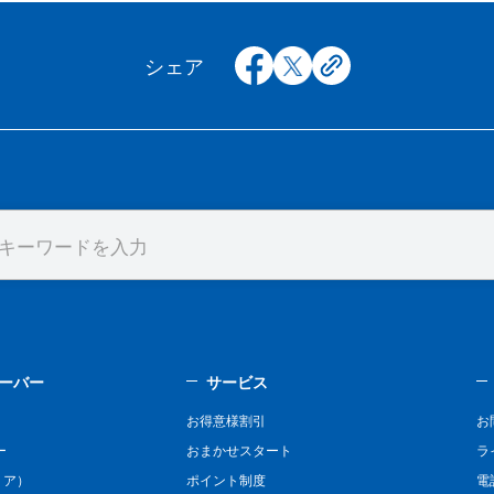
facebook
x
copy
シェア
ーバー
サービス
お得意様割引
お
ー
おまかせスタート
ラ
リア）
ポイント制度
電