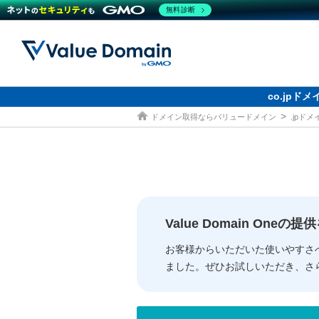
無料診断
co.jp
ドメイン取得ならバリュードメイン
.jpド
ドメイン
レンタルサーバー
セキュリティ
サービス
ドメイ
コアサ
Value
お得意
従来のバリュー
従来のバリュー
DOMAIN
RENTAL SERVER
SECURITY
SERVICE
ドメイ
One
紹介制
ドメイントップ
サーバートップ
セキュリティトップ
サービストップ
gTLD
ドメイ
Value 
Value
Value Domain One
外部サービスでの登録が一部未対
外部サービスでの登録が一部未対
人気ド
お客様からいただいた使いやすさ
ました。ぜひお試しいただき、さ