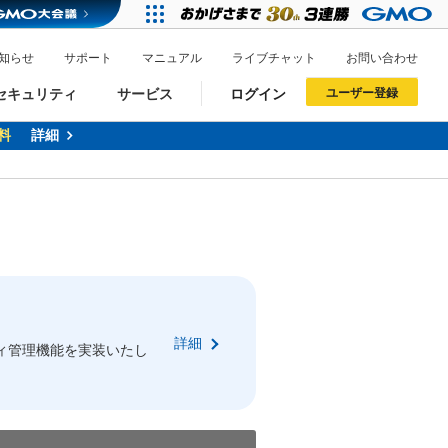
知らせ
サポート
マニュアル
ライブチャット
お問い合わせ
セキュリティ
サービス
ログイン
ユーザー登録
料
詳細
ドメイン移管
XREA
サイトロック
ポイント制度
ーを含む最新の機能を使う方
ーを含む最新の機能を使う方
.jpドメインオークション
ドメイン・ホスティングOEM
プレミアムドメイン
Value AI Writer
neアカウント作成
Oneにログイン
詳細
イン可能
録可能
ィ管理機能を実装いたし
GMO ID
GMO ID
Amazon
Amazon
n Oneのアカウント作成画面へ遷移します
main Oneのログイン画面へ遷移します