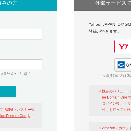
済みの方
外部サービス
Yahoo! JAPAN I
登録ができます。
 & + - ? . @ ^）
＜連携前の方はGM
既存のバリュード
ue Domain One
で
ログイン後、「
マ
アプリ認証・パスキー認
付けを行ってくだ
alue Domain One
をご
Amazonアカウ