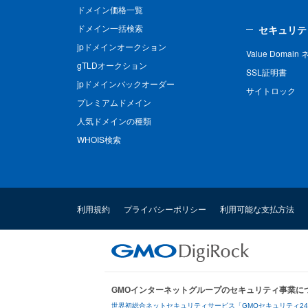
ドメイン価格一覧
ドメイン一括検索
セキュリテ
jpドメインオークション
Value Domai
gTLDオークション
SSL証明書
jpドメインバックオーダー
サイトロック
プレミアムドメイン
人気ドメインの種類
WHOIS検索
利用規約
プライバシーポリシー
利用可能な支払方法
GMOインターネットグループのセキュリティ事業に
世界初総合ネットセキュリティサービス「GMOセキュリティ2