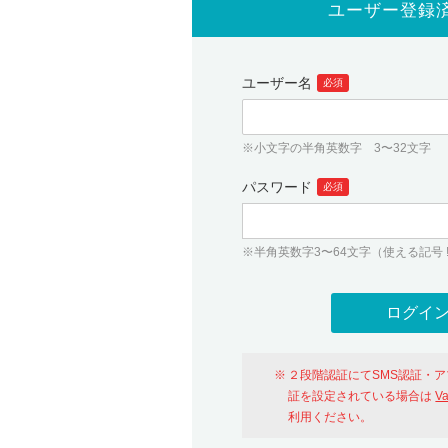
ユーザー登録
ユーザー名
必須
※小文字の半角英数字 3〜32文字
パスワード
必須
※半角英数字3〜64文字（使える記号 ! # $ %
２段階認証にてSMS認証・
証を設定されている場合は
V
利用ください。