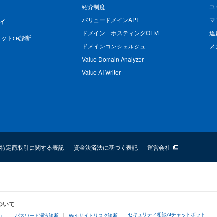
紹介制度
ユ
バリュードメインAPI
マ
ィ
ドメイン・ホスティングOEM
違
n ネットde診断
ドメインコンシェルジュ
メ
Value Domain Analyzer
Value AI Writer
特定商取引に関する表記
資金決済法に基づく表記
運営会社
ついて
セキュリティ相談AIチャットボット
4」
パスワード漏洩診断
Webサイトリスク診断