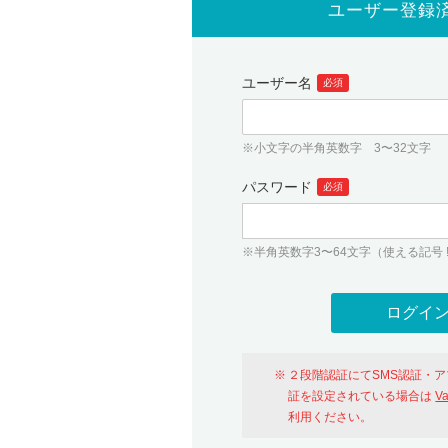
ユーザー登録
ユーザー名
必須
※小文字の半角英数字 3〜32文字
パスワード
必須
※半角英数字3〜64文字（使える記号 ! # $ %
２段階認証にてSMS認証・
証を設定されている場合は
V
利用ください。