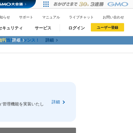
知らせ
サポート
マニュアル
ライブチャット
お問い合わせ
セキュリティ
サービス
ログイン
ユーザー登録
トが当たるチャンス！
無料
詳細
詳細
ドメイン移管
XREA
サイトロック
ポイント制度
ーを含む最新の機能を使う方
ーを含む最新の機能を使う方
.jpドメインオークション
ドメイン・ホスティングOEM
プレミアムドメイン
Value AI Writer
neアカウント作成
Oneにログイン
詳細
イン可能
録可能
ィ管理機能を実装いたし
GMO ID
GMO ID
Amazon
Amazon
n Oneのアカウント作成画面へ遷移します
main Oneのログイン画面へ遷移します