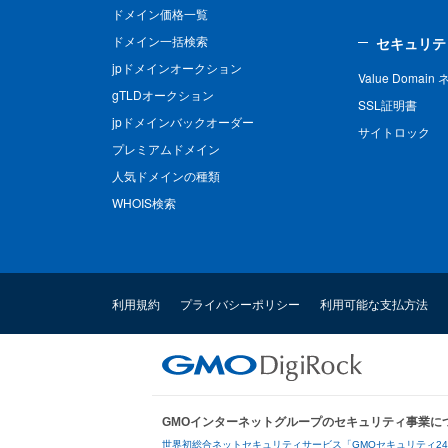
ドメイン価格一覧
ドメイン一括検索
セキュリテ
jpドメインオークション
Value Domai
gTLDオークション
SSL証明書
jpドメインバックオーダー
サイトロック
プレミアムドメイン
人気ドメインの種類
WHOIS検索
利用規約
プライバシーポリシー
利用可能な支払方法
GMOインターネットグループのセキュリティ事業に
世界初総合ネットセキュリティサービス「GMOセキュリティ2