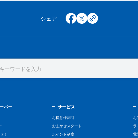
facebook
x
copy
シェア
ーバー
サービス
お得意様割引
お
ー
おまかせスタート
ラ
リア）
ポイント制度
電