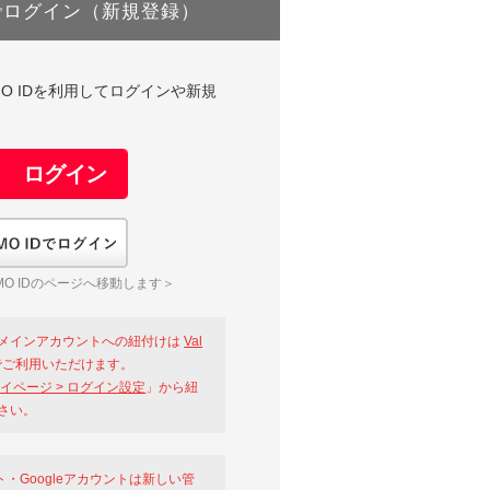
でログイン（新規登録）
DやGMO IDを利用してログインや新規
GMO IDでログイン
O IDのページへ移動します＞
メインアカウントへの紐付けは
Val
ご利用いただけます。
イページ > ログイン設定
」から紐
さい。
ント・Googleアカウントは新しい管