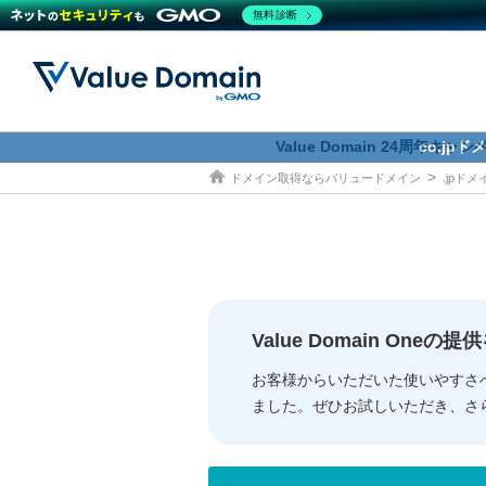
無料診断
Value Domain 24周年キャ
co.jp
ドメイン取得ならバリュードメイン
.jpド
ドメイン
レンタルサーバー
セキュリティ
サービス
ドメイ
コアサ
Value
お得意
従来のバリュー
従来のバリュー
DOMAIN
RENTAL SERVER
SECURITY
SERVICE
ドメイ
One
紹介制
ドメイントップ
サーバートップ
セキュリティトップ
サービストップ
gTLD
ドメイ
Value 
Value
Value Domain One
外部サービスでの登録が一部未対
外部サービスでの登録が一部未対
人気ド
お客様からいただいた使いやすさ
ました。ぜひお試しいただき、さ