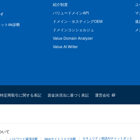
紹介制度
ユ
バリュードメインAPI
マ
ィ
ドメイン・ホスティングOEM
違
n ネットde診断
ドメインコンシェルジュ
メ
Value Domain Analyzer
Value AI Writer
特定商取引に関する表記
資金決済法に基づく表記
運営会社
ついて
セキュリティ相談AIチャットボット
4」
パスワード漏洩診断
Webサイトリスク診断