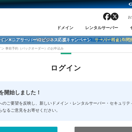
facebook
x
お
ドメイン
レンタルサーバー
ンペーン
ドメイン✕コアサーバーV2ビジネス応援キャンペーン
サーバー代
24%OFF
クーポンGET＆商品購入で必ずポイン
サーバー料金1年間
メイン 事前予約（バックオーダー）のお申込み
ン検索
ーバー
 Domain ネットde診断
様割引
ドメイン登録
バリューサーバー
SSL証明書
おまかせスタート
ドメインをご利用希望の方
ドメインをご利用希望の方
One レンタルサーバ
One レンタルサーバ
おすすめ
おすすめ
ログイン
ン価格一覧
レンタルサーバー
度
ドメイン一括検索
バリュードメインAPI
オークション
ンコンシェルジュ
.jpドメインバックオーダー
Value Domain Analyzer
Domainユーザー登録
 Domainにログイン
Value Domain O
Value Domain 
NEW!
の提供を開始しました！
応（Google等）
応（Google等）
メインの種類
WHOIS検索
以下でもログ
以下でも登
へのご要望を反映し、新しいドメイン・レンタルサーバー・セキュリテ
らなるご意見をお寄せください。
Google
Google
Yahoo!
Yahoo!
※AmazonはValue Domai
※AmazonはValue Do