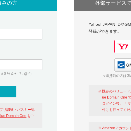
済みの方
外部サービス
Yahoo! JAPAN I
登録ができます。
 & + - ? . @ ^）
＜連携前の方はGM
既存のバリュード
ue Domain One
で
ログイン後、「
マ
アプリ認証・パスキー認
付けを行ってくだ
alue Domain One
をご
Amazonアカウ