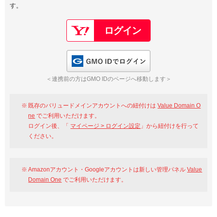
す。
以下でもログイン可能
Google
Yahoo!
以下でも登録可能
GMO ID
Amazon
Google
Yahoo!
GMO IDでログイン
※AmazonはValue Domain Oneのログイン画面へ遷移します
GMO ID
Amazon
＜連携前の方はGMO IDのページへ移動します＞
※AmazonはValue Domain Oneのアカウント作成画面へ遷移します
既存のバリュードメインアカウントへの紐付けは
Value Domain O
ne
でご利用いただけます。
ログイン後、「
マイページ > ログイン設定
」から紐付けを行って
ください。
Amazonアカウント・Googleアカウントは新しい管理パネル
Value
Domain One
でご利用いただけます。