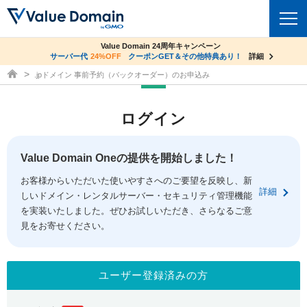
co.jpドメイン✕コアサーバーV2ビジネス応援キャンペーン
Value Domain 24周年キャンペーン
ドメイン
サーバー代
24%OFF
サーバー料金1年間無料
クーポンGET＆その他特典あり！
詳細
詳細
ドメイン取得ならバリュードメイン
.jpドメイン 事前予約（バックオーダー）のお申込み
ドメイントップ
レンタルサーバー
ログイン
ドメイン検索
サーバートップ
セキュリティ
ドメイン登録
コアサーバー
Value Domain Oneの提供を開始しました！
セキュリティトップ
サービス
ドメイン移管
お客様からいただいた使いやすさへのご要望を反映し、新
バリューサーバー
Value Domain ネットde診断
詳細
しいドメイン・レンタルサーバー・セキュリティ管理機能
サービストップ
facebook
x
ドメイン価格一覧
XREA
を実装いたしました。ぜひお試しいただき、さらなるご意
SSL証明書
見をお寄せください。
お得意様割引
ドメイン一括検索
お知らせ
サポート
Oneレンタルサーバー
サイトロック
おまかせスタート
.jpドメインオークション
マニュアル
ライブチャット
ユーザー登録済みの方
ポイント制度
gTLDオークション
NEW!
お問い合わせ