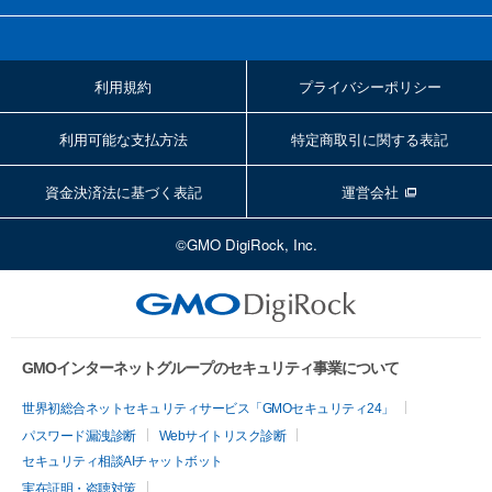
利用規約
プライバシーポリシー
利用可能な支払方法
特定商取引に関する表記
資金決済法に基づく表記
運営会社
©GMO DigiRock, Inc.
GMOインターネットグループのセキュリティ事業について
世界初総合ネットセキュリティサービス「GMOセキュリティ24」
パスワード漏洩診断
Webサイトリスク診断
セキュリティ相談AIチャットボット
実在証明・盗聴対策