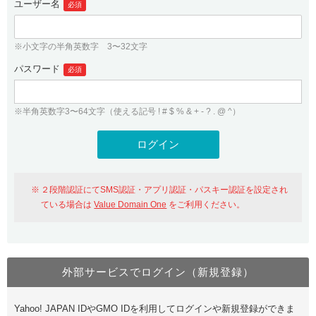
ユーザー名
必須
紹介制度
.jpドメインバックオーダー
ログイン
バリュードメインAPI
プレミアムドメイン
※小文字の半角英数字 3〜32文字
従来のバリュードメインをご利用希望の方
ユーザー登録
ドメイン・ホスティングOEM
パスワード
人気ドメインの種類
必須
従来のバリュードメインをご利用希望の方
ドメインコンシェルジュ
WHOIS検索
※半角英数字3〜64文字（使える記号 ! # $ % & + - ? . @ ^）
Value Domain Analyzer
Value Domainにログイン
Value AI Writer
外部サービスでの登録が一部未対応（Google等）
Value Domainユーザー登録
２段階認証にてSMS認証・アプリ認証・パスキー認証を設定され
外部サービスでの登録が一部未対応（Google等）
One レンタルサーバーを含む最新の機能を使う方
おすすめ
ている場合は
Value Domain One
をご利用ください。
One レンタルサーバーを含む最新の機能を使う方
おすすめ
外部サービスでログイン（新規登録）
Value Domain Oneにログイン
Yahoo! JAPAN IDやGMO IDを利用してログインや新規登録ができま
Value Domain Oneアカウント作成