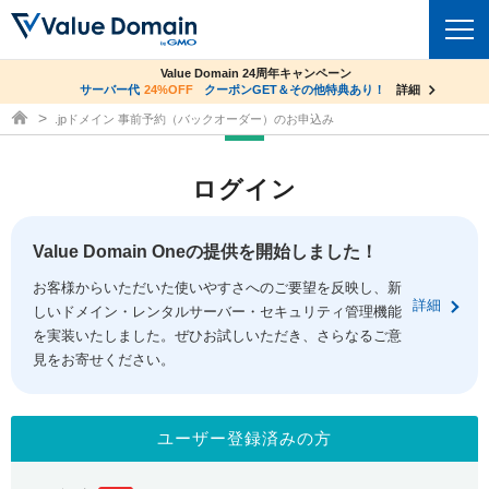
co.jpドメイン✕コアサーバーV2ビジネス応援キャンペーン
Value Domain 24周年キャンペーン
ドメイン
サーバー代
24%OFF
サーバー料金1年間無料
クーポンGET＆その他特典あり！
詳細
詳細
ドメイン取得ならバリュードメイン
.jpドメイン 事前予約（バックオーダー）のお申込み
ドメイントップ
レンタルサーバー
ログイン
ドメイン検索
サーバートップ
セキュリティ
ドメイン登録
コアサーバー
Value Domain Oneの提供を開始しました！
セキュリティトップ
サービス
ドメイン移管
お客様からいただいた使いやすさへのご要望を反映し、新
バリューサーバー
Value Domain ネットde診断
詳細
しいドメイン・レンタルサーバー・セキュリティ管理機能
サービストップ
facebook
x
ドメイン価格一覧
XREA
を実装いたしました。ぜひお試しいただき、さらなるご意
SSL証明書
見をお寄せください。
お得意様割引
ドメイン一括検索
お知らせ
サポート
Oneレンタルサーバー
サイトロック
おまかせスタート
.jpドメインオークション
マニュアル
ライブチャット
ユーザー登録済みの方
ポイント制度
gTLDオークション
NEW!
お問い合わせ