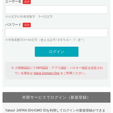
ユーザー名
必須
紹介制度
.jpドメインバックオーダー
ログイン
バリュードメインAPI
プレミアムドメイン
※小文字の半角英数字 3〜32文字
従来のバリュードメインをご利用希望の方
ユーザー登録
ドメイン・ホスティングOEM
パスワード
人気ドメインの種類
必須
従来のバリュードメインをご利用希望の方
ドメインコンシェルジュ
WHOIS検索
※半角英数字3〜64文字（使える記号 ! # $ % & + - ? . @ ^）
Value Domain Analyzer
Value Domainにログイン
Value AI Writer
外部サービスでの登録が一部未対応（Google等）
Value Domainユーザー登録
２段階認証にてSMS認証・アプリ認証・パスキー認証を設定され
外部サービスでの登録が一部未対応（Google等）
One レンタルサーバーを含む最新の機能を使う方
おすすめ
ている場合は
Value Domain One
をご利用ください。
One レンタルサーバーを含む最新の機能を使う方
おすすめ
外部サービスでログイン（新規登録）
Value Domain Oneにログイン
Yahoo! JAPAN IDやGMO IDを利用してログインや新規登録ができま
Value Domain Oneアカウント作成