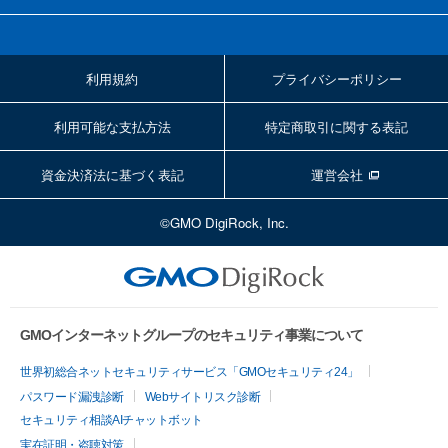
利用規約
プライバシーポリシー
利用可能な支払方法
特定商取引に関する表記
資金決済法に基づく表記
運営会社
©GMO DigiRock, Inc.
GMOインターネットグループのセキュリティ事業について
世界初総合ネットセキュリティサービス「GMOセキュリティ24」
パスワード漏洩診断
Webサイトリスク診断
セキュリティ相談AIチャットボット
実在証明・盗聴対策