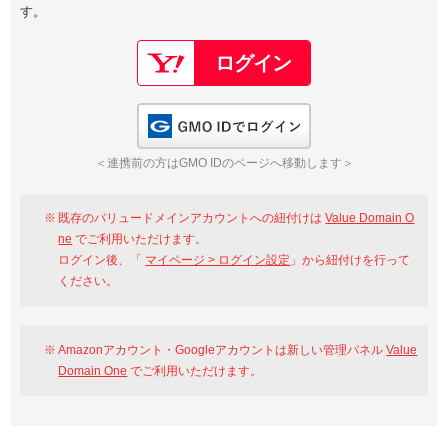
す。
以下でもログイン可能
Google
Yahoo!
以下でも登録可能
GMO ID
Amazon
Google
Yahoo!
GMO IDでログイン
※AmazonはValue Domain Oneのログイン画面へ遷移します
GMO ID
Amazon
＜連携前の方はGMO IDのページへ移動します＞
※AmazonはValue Domain Oneのアカウント作成画面へ遷移します
既存のバリュードメインアカウントへの紐付けは
Value Domain O
ne
でご利用いただけます。
ログイン後、「
マイページ > ログイン設定
」から紐付けを行って
ください。
Amazonアカウント・Googleアカウントは新しい管理パネル
Value
Domain One
でご利用いただけます。