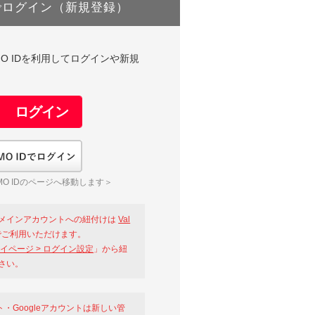
でログイン（新規登録）
DやGMO IDを利用してログインや新規
GMO IDでログイン
O IDのページへ移動します＞
メインアカウントへの紐付けは
Val
ご利用いただけます。
イページ > ログイン設定
」から紐
さい。
ント・Googleアカウントは新しい管