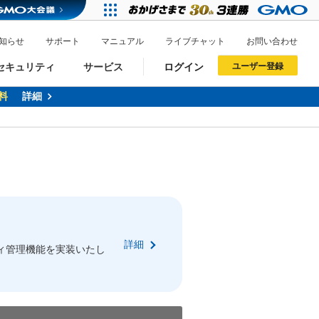
知らせ
サポート
マニュアル
ライブチャット
お問い合わせ
セキュリティ
サービス
ログイン
ユーザー登録
料
詳細
ドメイン移管
XREA
サイトロック
ポイント制度
ーを含む最新の機能を使う方
ーを含む最新の機能を使う方
.jpドメインオークション
ドメイン・ホスティングOEM
プレミアムドメイン
Value AI Writer
neアカウント作成
Oneにログイン
詳細
イン可能
録可能
ィ管理機能を実装いたし
GMO ID
GMO ID
Amazon
Amazon
n Oneのアカウント作成画面へ遷移します
main Oneのログイン画面へ遷移します