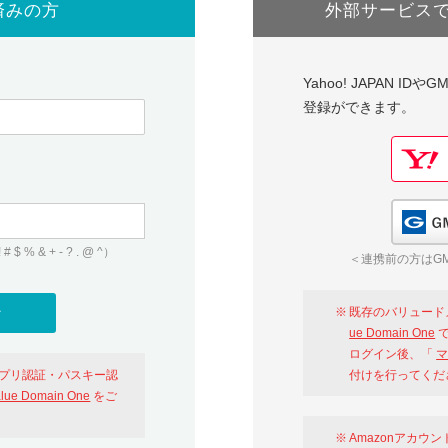
済みの方
外部サービス
Yahoo! JAPAN I
登録ができます。
 & + - ? . @ ^）
＜連携前の方はGM
既存のバリュード
ue Domain One
で
ログイン後、「
マ
アプリ認証・パスキー認
付けを行ってくだ
alue Domain One
をご
Amazonアカウ