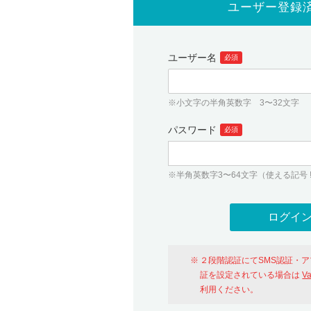
ユーザー登録
ユーザー名
必須
※小文字の半角英数字 3〜32文字
パスワード
必須
※半角英数字3〜64文字（使える記号 ! # $ %
２段階認証にてSMS認証・
証を設定されている場合は
V
利用ください。