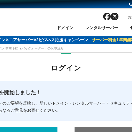
facebook
x
お
ドメイン
レンタルサーバー
ドメイン✕コアサーバーV2ビジネス応援キャンペーン
サーバー料金1年間無
メイン 事前予約（バックオーダー）のお申込み
ン検索
ーバー
 Domain ネットde診断
様割引
ドメイン登録
バリューサーバー
SSL証明書
おまかせスタート
ドメインをご利用希望の方
ドメインをご利用希望の方
One レンタルサーバ
One レンタルサーバ
おすすめ
おすすめ
ログイン
ン価格一覧
レンタルサーバー
度
ドメイン一括検索
バリュードメインAPI
オークション
ンコンシェルジュ
.jpドメインバックオーダー
Value Domain Analyzer
Domainユーザー登録
 Domainにログイン
Value Domain O
Value Domain 
NEW!
の提供を開始しました！
応（Google等）
応（Google等）
メインの種類
WHOIS検索
以下でもログ
以下でも登
へのご要望を反映し、新しいドメイン・レンタルサーバー・セキュリテ
らなるご意見をお寄せください。
Google
Google
Yahoo!
Yahoo!
※AmazonはValue Domai
※AmazonはValue Do