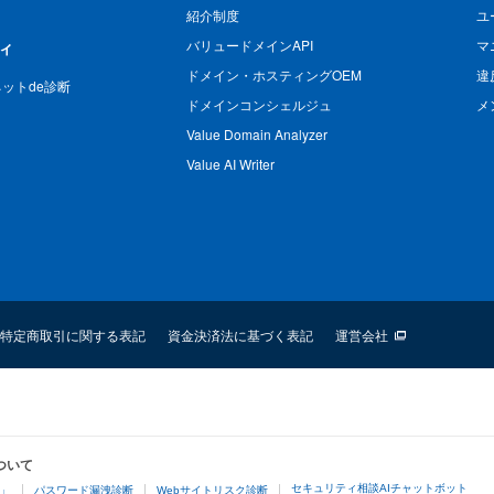
紹介制度
ユ
バリュードメインAPI
マ
ィ
ドメイン・ホスティングOEM
違
n ネットde診断
ドメインコンシェルジュ
メ
Value Domain Analyzer
Value AI Writer
特定商取引に関する表記
資金決済法に基づく表記
運営会社
ついて
セキュリティ相談AIチャットボット
4」
パスワード漏洩診断
Webサイトリスク診断