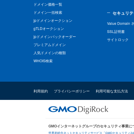
ドメイン価格一覧
ドメイン一括検索
セキュリテ
jpドメインオークション
Value Domai
gTLDオークション
SSL証明書
jpドメインバックオーダー
サイトロック
プレミアムドメイン
人気ドメインの種類
WHOIS検索
利用規約
プライバシーポリシー
利用可能な支払方法
GMOインターネットグループのセキュリティ事業に
世界初総合ネットセキュリティサービス「GMOセキュリティ2