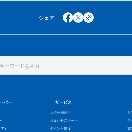
facebook
x
copy
シェア
ーバー
サービス
お得意様割引
お
ー
おまかせスタート
ラ
リア）
ポイント制度
電