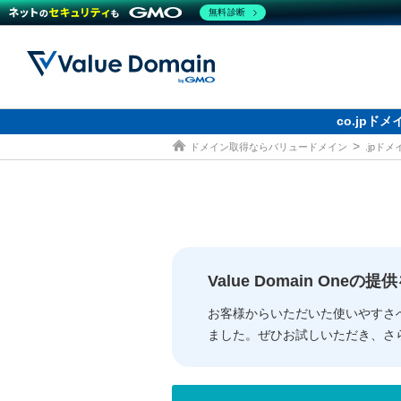
無料診断
co.jp
ドメイン取得ならバリュードメイン
.jpド
ドメイン
レンタルサーバー
セキュリティ
サービス
ドメイ
コアサ
Value
お得意
従来のバリュー
従来のバリュー
DOMAIN
RENTAL SERVER
SECURITY
SERVICE
ドメイ
One
紹介制
ドメイントップ
サーバートップ
セキュリティトップ
サービストップ
gTLD
ドメイ
Value 
Value
Value Domain One
外部サービスでの登録が一部未対
外部サービスでの登録が一部未対
人気ド
お客様からいただいた使いやすさ
ました。ぜひお試しいただき、さ