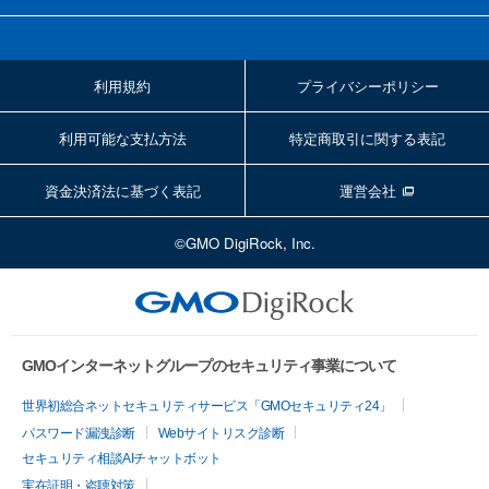
利用規約
プライバシーポリシー
利用可能な支払方法
特定商取引に関する表記
資金決済法に基づく表記
運営会社
©GMO DigiRock, Inc.
GMOインターネットグループのセキュリティ事業について
世界初総合ネットセキュリティサービス「GMOセキュリティ24」
パスワード漏洩診断
Webサイトリスク診断
セキュリティ相談AIチャットボット
実在証明・盗聴対策