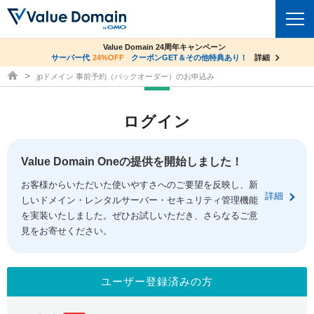
co.jpドメイン✕コアサーバーV2ビジネス応援キャンペーン
Value Domain 24周年キャンペーン
ドメイン
サーバー代
24%OFF
サーバー料金1年間無料
クーポンGET＆その他特典あり！
詳細
詳細
ドメイン取得ならバリュードメイン
.jpドメイン 事前予約（バックオーダー）のお申込み
ドメイントップ
レンタルサーバー
ログイン
ドメイン検索
サーバートップ
セキュリティ
ドメイン登録
コアサーバー
Value Domain Oneの提供を開始しました！
セキュリティトップ
サービス
ドメイン移管
お客様からいただいた使いやすさへのご要望を反映し、新
バリューサーバー
Value Domain ネットde診断
詳細
しいドメイン・レンタルサーバー・セキュリティ管理機能
サービストップ
facebook
x
ドメイン価格一覧
XREA
を実装いたしました。ぜひお試しいただき、さらなるご意
SSL証明書
見をお寄せください。
お得意様割引
ドメイン一括検索
お知らせ
サポート
Oneレンタルサーバー
サイトロック
おまかせスタート
.jpドメインオークション
マニュアル
ライブチャット
ユーザー登録済みの方
ポイント制度
gTLDオークション
NEW!
お問い合わせ