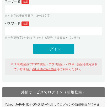
ユーザー名
必須
紹介制度
.jpドメインバックオーダー
ログイン
バリュードメインAPI
プレミアムドメイン
※小文字の半角英数字 3〜32文字
従来のバリュードメインをご利用希望の方
ユーザー登録
ドメイン・ホスティングOEM
パスワード
人気ドメインの種類
必須
従来のバリュードメインをご利用希望の方
ドメインコンシェルジュ
WHOIS検索
※半角英数字3〜64文字（使える記号 ! # $ % & + - ? . @ ^）
Value Domain Analyzer
Value Domainにログイン
Value AI Writer
外部サービスでの登録が一部未対応（Google等）
Value Domainユーザー登録
２段階認証にてSMS認証・アプリ認証・パスキー認証を設定され
外部サービスでの登録が一部未対応（Google等）
One レンタルサーバーを含む最新の機能を使う方
おすすめ
ている場合は
Value Domain One
をご利用ください。
One レンタルサーバーを含む最新の機能を使う方
おすすめ
外部サービスでログイン（新規登録）
Value Domain Oneにログイン
Yahoo! JAPAN IDやGMO IDを利用してログインや新規登録ができま
Value Domain Oneアカウント作成