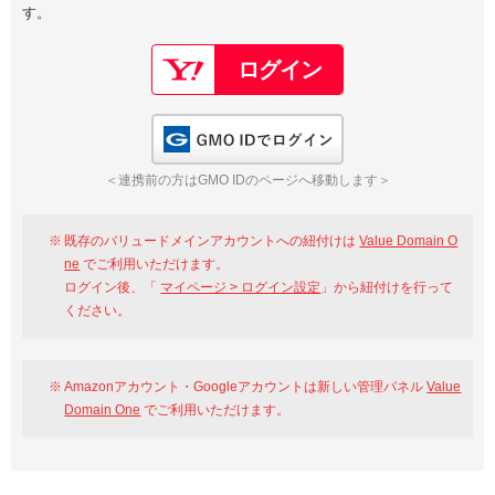
す。
以下でもログイン可能
Google
Yahoo!
以下でも登録可能
GMO ID
Amazon
Google
Yahoo!
GMO IDでログイン
※AmazonはValue Domain Oneのログイン画面へ遷移します
GMO ID
Amazon
＜連携前の方はGMO IDのページへ移動します＞
※AmazonはValue Domain Oneのアカウント作成画面へ遷移します
既存のバリュードメインアカウントへの紐付けは
Value Domain O
ne
でご利用いただけます。
ログイン後、「
マイページ > ログイン設定
」から紐付けを行って
ください。
Amazonアカウント・Googleアカウントは新しい管理パネル
Value
Domain One
でご利用いただけます。