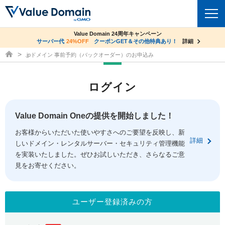
co.jpドメイン✕コアサーバーV2ビジネス応援キャンペーン
Value Domain 24周年キャンペーン
ドメイン
サーバー代
24%OFF
サーバー料金1年間無料
クーポンGET＆その他特典あり！
詳細
詳細
ドメイン取得ならバリュードメイン
.jpドメイン 事前予約（バックオーダー）のお申込み
ドメイントップ
レンタルサーバー
ログイン
ドメイン検索
サーバートップ
セキュリティ
ドメイン登録
コアサーバー
Value Domain Oneの提供を開始しました！
セキュリティトップ
サービス
ドメイン移管
お客様からいただいた使いやすさへのご要望を反映し、新
バリューサーバー
Value Domain ネットde診断
詳細
しいドメイン・レンタルサーバー・セキュリティ管理機能
サービストップ
facebook
x
ドメイン価格一覧
XREA
を実装いたしました。ぜひお試しいただき、さらなるご意
SSL証明書
見をお寄せください。
お得意様割引
ドメイン一括検索
お知らせ
サポート
Oneレンタルサーバー
サイトロック
おまかせスタート
.jpドメインオークション
マニュアル
ライブチャット
ユーザー登録済みの方
ポイント制度
gTLDオークション
NEW!
お問い合わせ