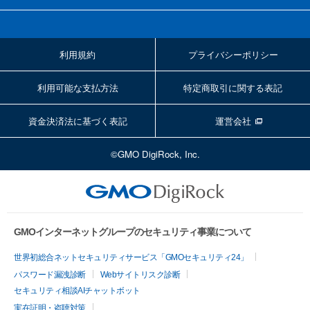
利用規約
プライバシーポリシー
利用可能な支払方法
特定商取引に関する表記
資金決済法に基づく表記
運営会社
©GMO DigiRock, Inc.
GMOインターネットグループのセキュリティ事業について
世界初総合ネットセキュリティサービス「GMOセキュリティ24」
パスワード漏洩診断
Webサイトリスク診断
セキュリティ相談AIチャットボット
実在証明・盗聴対策