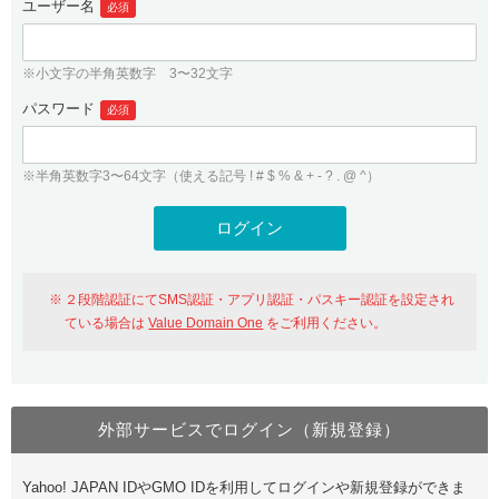
ユーザー名
必須
紹介制度
.jpドメインバックオーダー
ログイン
バリュードメインAPI
プレミアムドメイン
※小文字の半角英数字 3〜32文字
従来のバリュードメインをご利用希望の方
ユーザー登録
ドメイン・ホスティングOEM
パスワード
人気ドメインの種類
必須
従来のバリュードメインをご利用希望の方
ドメインコンシェルジュ
WHOIS検索
※半角英数字3〜64文字（使える記号 ! # $ % & + - ? . @ ^）
Value Domain Analyzer
Value Domainにログイン
Value AI Writer
外部サービスでの登録が一部未対応（Google等）
Value Domainユーザー登録
２段階認証にてSMS認証・アプリ認証・パスキー認証を設定され
外部サービスでの登録が一部未対応（Google等）
One レンタルサーバーを含む最新の機能を使う方
おすすめ
ている場合は
Value Domain One
をご利用ください。
One レンタルサーバーを含む最新の機能を使う方
おすすめ
外部サービスでログイン（新規登録）
Value Domain Oneにログイン
Yahoo! JAPAN IDやGMO IDを利用してログインや新規登録ができま
Value Domain Oneアカウント作成