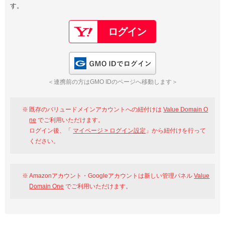
す。
以下でもログイン可能
Google
Yahoo!
以下でも登録可能
GMO ID
Amazon
Google
Yahoo!
GMO IDでログイン
※AmazonはValue Domain Oneのログイン画面へ遷移します
GMO ID
Amazon
＜連携前の方はGMO IDのページへ移動します＞
※AmazonはValue Domain Oneのアカウント作成画面へ遷移します
既存のバリュードメインアカウントへの紐付けは
Value Domain O
ne
でご利用いただけます。
ログイン後、「
マイページ > ログイン設定
」から紐付けを行って
ください。
Amazonアカウント・Googleアカウントは新しい管理パネル
Value
Domain One
でご利用いただけます。