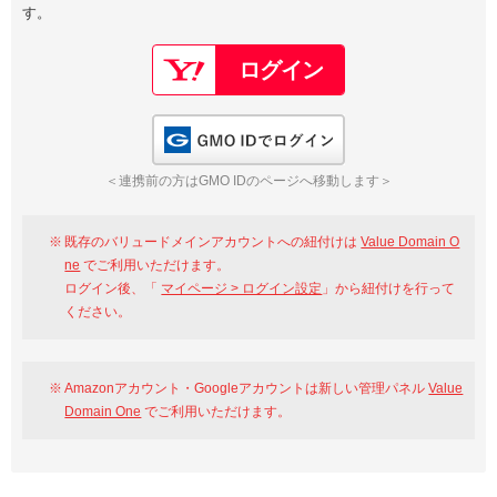
す。
以下でもログイン可能
Google
Yahoo!
以下でも登録可能
GMO ID
Amazon
Google
Yahoo!
GMO IDでログイン
※AmazonはValue Domain Oneのログイン画面へ遷移します
GMO ID
Amazon
＜連携前の方はGMO IDのページへ移動します＞
※AmazonはValue Domain Oneのアカウント作成画面へ遷移します
既存のバリュードメインアカウントへの紐付けは
Value Domain O
ne
でご利用いただけます。
ログイン後、「
マイページ > ログイン設定
」から紐付けを行って
ください。
Amazonアカウント・Googleアカウントは新しい管理パネル
Value
Domain One
でご利用いただけます。