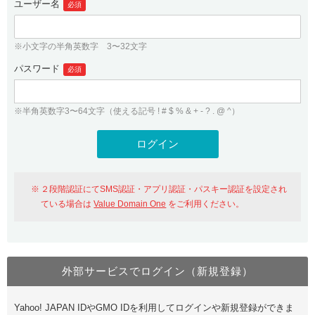
ユーザー名
必須
紹介制度
.jpドメインバックオーダー
ログイン
バリュードメインAPI
プレミアムドメイン
※小文字の半角英数字 3〜32文字
従来のバリュードメインをご利用希望の方
ユーザー登録
ドメイン・ホスティングOEM
パスワード
人気ドメインの種類
必須
従来のバリュードメインをご利用希望の方
ドメインコンシェルジュ
WHOIS検索
※半角英数字3〜64文字（使える記号 ! # $ % & + - ? . @ ^）
Value Domain Analyzer
Value Domainにログイン
Value AI Writer
外部サービスでの登録が一部未対応（Google等）
Value Domainユーザー登録
２段階認証にてSMS認証・アプリ認証・パスキー認証を設定され
外部サービスでの登録が一部未対応（Google等）
One レンタルサーバーを含む最新の機能を使う方
おすすめ
ている場合は
Value Domain One
をご利用ください。
One レンタルサーバーを含む最新の機能を使う方
おすすめ
外部サービスでログイン（新規登録）
Value Domain Oneにログイン
Yahoo! JAPAN IDやGMO IDを利用してログインや新規登録ができま
Value Domain Oneアカウント作成