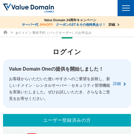
co.jpドメイン✕コアサーバーV2ビジネス応援キャンペーン
Value Domain 24周年キャンペーン
ドメイン
サーバー代
24%OFF
サーバー料金1年間無料
クーポンGET＆その他特典あり！
詳細
詳細
ドメイン取得ならバリュードメイン
.jpドメイン 事前予約（バックオーダー）のお申込み
ドメイントップ
レンタルサーバー
ログイン
ドメイン検索
サーバートップ
セキュリティ
ドメイン登録
コアサーバー
Value Domain Oneの提供を開始しました！
セキュリティトップ
サービス
ドメイン移管
お客様からいただいた使いやすさへのご要望を反映し、新
バリューサーバー
Value Domain ネットde診断
詳細
しいドメイン・レンタルサーバー・セキュリティ管理機能
サービストップ
facebook
x
ドメイン価格一覧
XREA
を実装いたしました。ぜひお試しいただき、さらなるご意
SSL証明書
見をお寄せください。
お得意様割引
ドメイン一括検索
お知らせ
サポート
Oneレンタルサーバー
サイトロック
おまかせスタート
.jpドメインオークション
マニュアル
ライブチャット
ユーザー登録済みの方
ポイント制度
gTLDオークション
NEW!
お問い合わせ