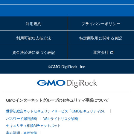
利用規約
プライバシーポリシー
利用可能な支払方法
特定商取引に関する表記
資金決済法に基づく表記
運営会社
©GMO DigiRock, Inc.
GMOインターネットグループのセキュリティ事業について
世界初総合ネットセキュリティサービス「GMOセキュリティ24」
パスワード漏洩診断
Webサイトリスク診断
セキュリティ相談AIチャットボット
実在証明・盗聴対策