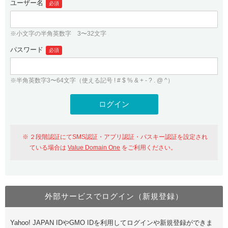
ユーザー名
必須
紹介制度
.jpドメインバックオーダー
ログイン
バリュードメインAPI
プレミアムドメイン
※小文字の半角英数字 3〜32文字
従来のバリュードメインをご利用希望の方
ユーザー登録
ドメイン・ホスティングOEM
パスワード
人気ドメインの種類
必須
従来のバリュードメインをご利用希望の方
ドメインコンシェルジュ
WHOIS検索
※半角英数字3〜64文字（使える記号 ! # $ % & + - ? . @ ^）
Value Domain Analyzer
Value Domainにログイン
Value AI Writer
外部サービスでの登録が一部未対応（Google等）
Value Domainユーザー登録
２段階認証にてSMS認証・アプリ認証・パスキー認証を設定され
外部サービスでの登録が一部未対応（Google等）
One レンタルサーバーを含む最新の機能を使う方
おすすめ
ている場合は
Value Domain One
をご利用ください。
One レンタルサーバーを含む最新の機能を使う方
おすすめ
外部サービスでログイン（新規登録）
Value Domain Oneにログイン
Yahoo! JAPAN IDやGMO IDを利用してログインや新規登録ができま
Value Domain Oneアカウント作成