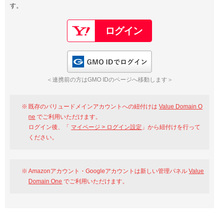
す。
以下でもログイン可能
Google
Yahoo!
以下でも登録可能
GMO ID
Amazon
Google
Yahoo!
GMO IDでログイン
※AmazonはValue Domain Oneのログイン画面へ遷移します
GMO ID
Amazon
＜連携前の方はGMO IDのページへ移動します＞
※AmazonはValue Domain Oneのアカウント作成画面へ遷移します
既存のバリュードメインアカウントへの紐付けは
Value Domain O
ne
でご利用いただけます。
ログイン後、「
マイページ > ログイン設定
」から紐付けを行って
ください。
Amazonアカウント・Googleアカウントは新しい管理パネル
Value
Domain One
でご利用いただけます。