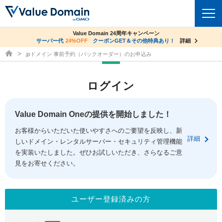
co.jpドメイン✕コアサーバーV2ビジネス応援キャンペーン
Value Domain 24周年キャンペーン
ドメイン
サーバー代
24%OFF
サーバー料金1年間無料
クーポンGET＆その他特典あり！
詳細
詳細
ドメイン取得ならバリュードメイン
.jpドメイン 事前予約（バックオーダー）のお申込み
ドメイントップ
レンタルサーバー
ログイン
ドメイン検索
サーバートップ
セキュリティ
ドメイン登録
コアサーバー
Value Domain Oneの提供を開始しました！
セキュリティトップ
サービス
ドメイン移管
お客様からいただいた使いやすさへのご要望を反映し、新
バリューサーバー
Value Domain ネットde診断
詳細
しいドメイン・レンタルサーバー・セキュリティ管理機能
サービストップ
facebook
x
ドメイン価格一覧
XREA
を実装いたしました。ぜひお試しいただき、さらなるご意
SSL証明書
見をお寄せください。
お得意様割引
ドメイン一括検索
お知らせ
サポート
Oneレンタルサーバー
サイトロック
おまかせスタート
.jpドメインオークション
マニュアル
ライブチャット
ユーザー登録済みの方
ポイント制度
gTLDオークション
NEW!
お問い合わせ