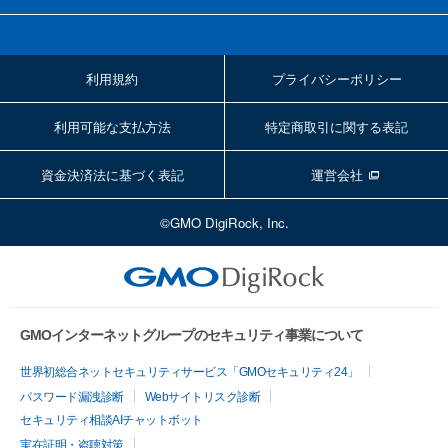
利用規約
プライバシーポリシー
利用可能な支払方法
特定商取引に関する表記
資金決済法に基づく表記
運営会社
©GMO DigiRock, Inc.
GMOインターネットグループのセキュリティ事業について
世界初総合ネットセキュリティサービス「GMOセキュリティ24」
パスワード漏洩診断
Webサイトリスク診断
セキュリティ相談AIチャットボット
実在証明・盗聴対策